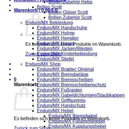
Brillen Zubehör Hebo
Brillen Scott
Warenkorb /
0,00
€
0
Brillen Gläser Scott
Brillen Zubehör Scott
Enduro/MX Bekleidung
Enduro/MX Handschuhe
Enduro/MX Helme
Enduro/MX Hemden
Enduro/MX Hosen
Es befinden sich keine Produkte im Warenkorb.
Enduro/MX Jacken/Westen
Enduro/MX Kinderbekleidung
Zurück zum Shop
Enduro/MX Stiefel
Enduro/MX Shop
Enduro/MX Braktec Original
Enduro/MX Bremsbeläge
0
Enduro/MX Bremsscheiben
Warenkorb
Enduro/MX Bremsscheibenschutz
Enduro/MX Fußrasten
Enduro/MX Gabeldichtungen/Staubkappen
Enduro/MX Griffgummis
Enduro/MX Handschutz
Enduro/MX Hebel
Enduro/MX Bremshebel
Es befinden sich keine Produkte im Warenkorb.
Enduro/MX Fußbremshebel
Enduro/MX Kupplungshebel
Zurück zum Shop