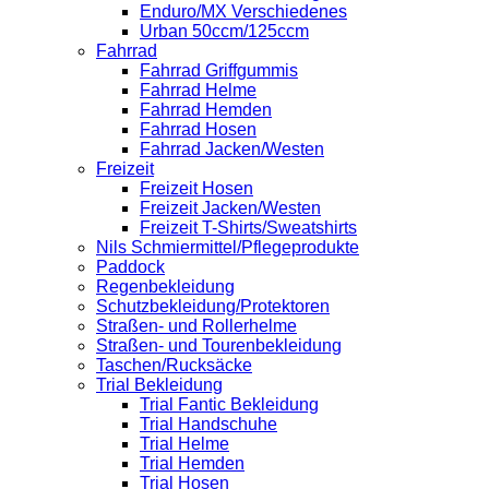
Enduro/MX Verschiedenes
Urban 50ccm/125ccm
Fahrrad
Fahrrad Griffgummis
Fahrrad Helme
Fahrrad Hemden
Fahrrad Hosen
Fahrrad Jacken/Westen
Freizeit
Freizeit Hosen
Freizeit Jacken/Westen
Freizeit T-Shirts/Sweatshirts
Nils Schmiermittel/Pflegeprodukte
Paddock
Regenbekleidung
Schutzbekleidung/Protektoren
Straßen- und Rollerhelme
Straßen- und Tourenbekleidung
Taschen/Rucksäcke
Trial Bekleidung
Trial Fantic Bekleidung
Trial Handschuhe
Trial Helme
Trial Hemden
Trial Hosen