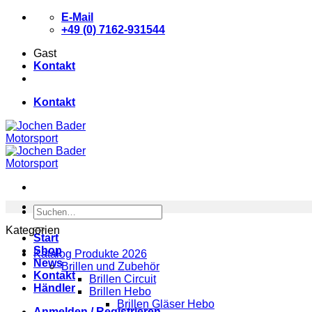
Zum
E-Mail
Inhalt
+49 (0) 7162-931544
springen
Gast
Kontakt
Kontakt
Suchen
nach:
Kategorien
Start
Shop
Katalog Produkte 2026
News
Brillen und Zubehör
Kontakt
Brillen Circuit
Händler
Brillen Hebo
Brillen Gläser Hebo
Anmelden / Registrieren