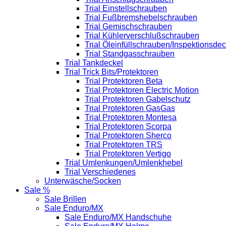
Trial Einstellschrauben
Trial Fußbremshebelschrauben
Trial Gemischschrauben
Trial Kühlerverschlußschrauben
Trial Öleinfüllschrauben/Inspektionsdec
Trial Standgasschrauben
Trial Tankdeckel
Trial Trick Bits/Protektoren
Trial Protektoren Beta
Trial Protektoren Electric Motion
Trial Protektoren Gabelschutz
Trial Protektoren GasGas
Trial Protektoren Montesa
Trial Protektoren Scorpa
Trial Protektoren Sherco
Trial Protektoren TRS
Trial Protektoren Vertigo
Trial Umlenkungen/Umlenkhebel
Trial Verschiedenes
Unterwäsche/Socken
Sale %
Sale Brillen
Sale Enduro/MX
Sale Enduro/MX Handschuhe