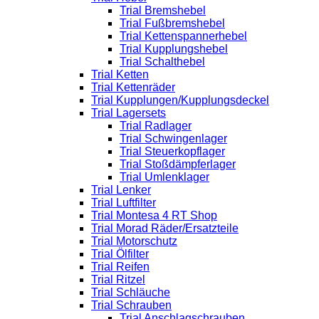
Trial Bremshebel
Trial Fußbremshebel
Trial Kettenspannerhebel
Trial Kupplungshebel
Trial Schalthebel
Trial Ketten
Trial Kettenräder
Trial Kupplungen/Kupplungsdeckel
Trial Lagersets
Trial Radlager
Trial Schwingenlager
Trial Steuerkopflager
Trial Stoßdämpferlager
Trial Umlenklager
Trial Lenker
Trial Luftfilter
Trial Montesa 4 RT Shop
Trial Morad Räder/Ersatzteile
Trial Motorschutz
Trial Ölfilter
Trial Reifen
Trial Ritzel
Trial Schläuche
Trial Schrauben
Trial Anschlagschrauben