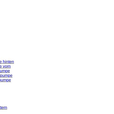
 hinten
e vorn
pumpe
spumpe
spumpe
tern