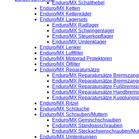
Enduro/MX Schalthebel
Enduro/MX Ketten
Enduro/MX Kettenräder
Enduro/MX Lagersets
Enduro/MX Radlager
Enduro/MX Schwingenlager
Enduro/MX Steuerkopflager
Enduro/MX Umlenklager
Enduro/MX Lenker
Enduro/MX Luftfilter
Enduro/MX Motorrad Protektoren
Enduro/MX Ölfilter
Enduro/MX Reparatursätze
Enduro/MX Reparatursätze Bremszange
Enduro/MX Reparatursätze Bremszang
Enduro/MX Reparatursätze Fußbrems
Enduro/MX Reparatursätze Handbrem
Enduro/MX Reparatursätze Kupplung
Enduro/MX Ritzel
Enduro/MX Schläuche
Enduro/MX Schrauben/Muttern
Enduro/MX Gemischschrauben
Enduro/MX Standgasschrauben
Enduro/MX Steckachsenschrauben/Mut
Enduro/MX Umlenkungen