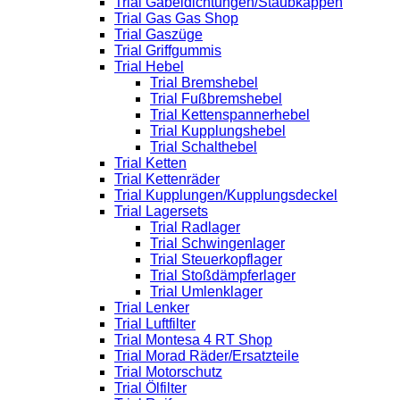
Trial Gabeldichtungen/Staubkappen
Trial Gas Gas Shop
Trial Gaszüge
Trial Griffgummis
Trial Hebel
Trial Bremshebel
Trial Fußbremshebel
Trial Kettenspannerhebel
Trial Kupplungshebel
Trial Schalthebel
Trial Ketten
Trial Kettenräder
Trial Kupplungen/Kupplungsdeckel
Trial Lagersets
Trial Radlager
Trial Schwingenlager
Trial Steuerkopflager
Trial Stoßdämpferlager
Trial Umlenklager
Trial Lenker
Trial Luftfilter
Trial Montesa 4 RT Shop
Trial Morad Räder/Ersatzteile
Trial Motorschutz
Trial Ölfilter