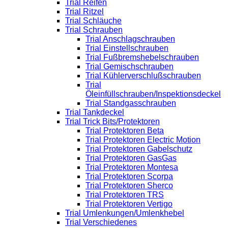
Trial Reifen
Trial Ritzel
Trial Schläuche
Trial Schrauben
Trial Anschlagschrauben
Trial Einstellschrauben
Trial Fußbremshebelschrauben
Trial Gemischschrauben
Trial Kühlerverschlußschrauben
Trial
Öleinfüllschrauben/Inspektionsdeckel
Trial Standgasschrauben
Trial Tankdeckel
Trial Trick Bits/Protektoren
Trial Protektoren Beta
Trial Protektoren Electric Motion
Trial Protektoren Gabelschutz
Trial Protektoren GasGas
Trial Protektoren Montesa
Trial Protektoren Scorpa
Trial Protektoren Sherco
Trial Protektoren TRS
Trial Protektoren Vertigo
Trial Umlenkungen/Umlenkhebel
Trial Verschiedenes