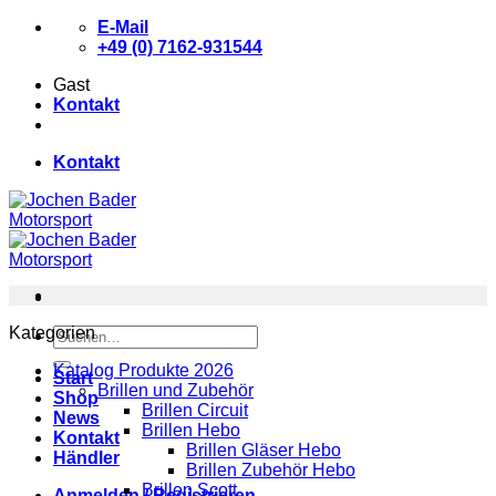
Zum
E-Mail
Inhalt
+49 (0) 7162-931544
springen
Gast
Kontakt
Kontakt
Kategorien
Suchen
nach:
Katalog Produkte 2026
Start
Brillen und Zubehör
Shop
Brillen Circuit
News
Brillen Hebo
Kontakt
Brillen Gläser Hebo
Händler
Brillen Zubehör Hebo
Brillen Scott
Anmelden / Registrieren