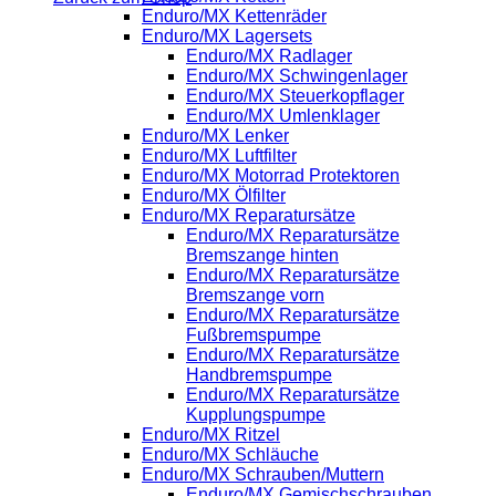
Enduro/MX Kettenräder
Enduro/MX Lagersets
Enduro/MX Radlager
Enduro/MX Schwingenlager
Enduro/MX Steuerkopflager
Enduro/MX Umlenklager
Enduro/MX Lenker
Enduro/MX Luftfilter
Enduro/MX Motorrad Protektoren
Enduro/MX Ölfilter
Enduro/MX Reparatursätze
Enduro/MX Reparatursätze
Bremszange hinten
Enduro/MX Reparatursätze
Bremszange vorn
Enduro/MX Reparatursätze
Fußbremspumpe
Enduro/MX Reparatursätze
Handbremspumpe
Enduro/MX Reparatursätze
Kupplungspumpe
Enduro/MX Ritzel
Enduro/MX Schläuche
Enduro/MX Schrauben/Muttern
Enduro/MX Gemischschrauben