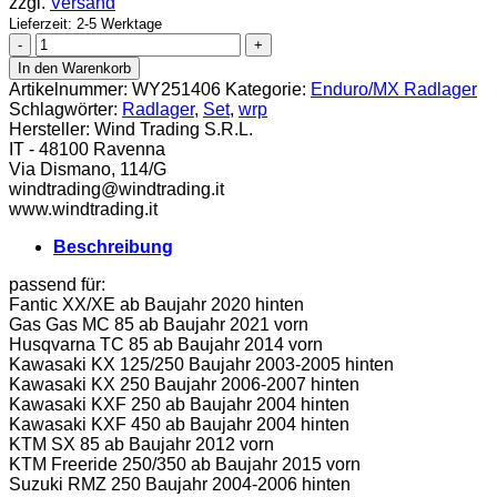
zzgl.
Versand
Lieferzeit: 2-5 Werktage
WRP
Radlager
In den Warenkorb
Set
Artikelnummer:
WY251406
Kategorie:
Enduro/MX Radlager
Menge
Schlagwörter:
Radlager
,
Set
,
wrp
Hersteller:
Wind Trading S.R.L.
IT - 48100 Ravenna
Via Dismano, 114/G
windtrading@windtrading.it
www.windtrading.it
Beschreibung
passend für:
Fantic XX/XE ab Baujahr 2020 hinten
Gas Gas MC 85 ab Baujahr 2021 vorn
Husqvarna TC 85 ab Baujahr 2014 vorn
Kawasaki KX 125/250 Baujahr 2003-2005 hinten
Kawasaki KX 250 Baujahr 2006-2007 hinten
Kawasaki KXF 250 ab Baujahr 2004 hinten
Kawasaki KXF 450 ab Baujahr 2004 hinten
KTM SX 85 ab Baujahr 2012 vorn
KTM Freeride 250/350 ab Baujahr 2015 vorn
Suzuki RMZ 250 Baujahr 2004-2006 hinten