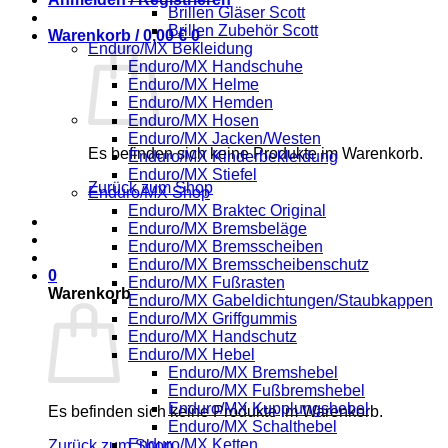
Brillen Gläser Scott
Brillen Zubehör Scott
Warenkorb /
0,00
€
0
Enduro/MX Bekleidung
Enduro/MX Handschuhe
Enduro/MX Helme
Enduro/MX Hemden
Enduro/MX Hosen
Enduro/MX Jacken/Westen
Es befinden sich keine Produkte im Warenkorb.
Enduro/MX Kinderbekleidung
Enduro/MX Stiefel
Zurück zum Shop
Enduro/MX Shop
Enduro/MX Braktec Original
Enduro/MX Bremsbeläge
Enduro/MX Bremsscheiben
Enduro/MX Bremsscheibenschutz
0
Enduro/MX Fußrasten
Warenkorb
Enduro/MX Gabeldichtungen/Staubkappen
Enduro/MX Griffgummis
Enduro/MX Handschutz
Enduro/MX Hebel
Enduro/MX Bremshebel
Enduro/MX Fußbremshebel
Enduro/MX Kupplungshebel
Es befinden sich keine Produkte im Warenkorb.
Enduro/MX Schalthebel
Enduro/MX Ketten
Zurück zum Shop