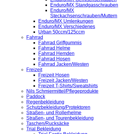
Enduro/MX Standgasschrauben
Enduro/MX
Steckachsenschrauben/Muttern
Enduro/MX Umlenkungen
Enduro/MX Verschiedenes
Urban 50ccm/125ccm
Fahrrad
Fahrrad Griffgummis
Fahrrad Helme
Fahrrad Hemden
Fahrrad Hosen
Fahrrad Jacken/Westen
Freizeit
Freizeit Hosen
Freizeit Jacken/Westen
Freizeit T-Shirts/Sweatshirts
Nils Schmiermittel/Pflegeprodukte
Paddock
Regenbekleidung
Schutzbekleidung/Protektoren
Straßen- und Rollerhelme
Straßen- und Tourenbekleidung
Taschen/Rucksäcke
Trial Bekleidung