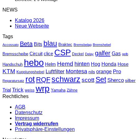
NEWS
Katalog 2026
Neue Webseite
Tags
blau
Beta
Bits
Braktec
Accossato
Bremsbelag
Bremshebel
CSP
galfer
Gas
Circuit
clice
Bremsscheibe
Deckel
Delay
gelb
hebo
Hemd
hinten
Hog
Honda
Helm
Hose
Handschuh
KTM
Montesa
Luftfilter
orange
Pro
nils
Kupplungshebel
rot
schwarz
Set
RQF
scott
Sherco
silber
Reparatursatz
wrp
Trick
Trial
weiss
Yamaha
Zähne
Rechtliches
AGB
Datenschutz
Impressum
Vertrag widerrufen
Privatsphäre-Einstellungen