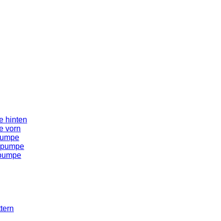
 hinten
e vorn
pumpe
spumpe
spumpe
tern