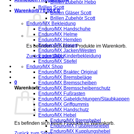
Brillen Zubehör Hebo
Brillen Scott
Warenkorb /
0,00
€
0
Brillen Gläser Scott
Brillen Zubehör Scott
Enduro/MX Bekleidung
Enduro/MX Handschuhe
Enduro/MX Helme
Enduro/MX Hemden
Enduro/MX Hosen
Es befinden sich keine Produkte im Warenkorb.
Enduro/MX Jacken/Westen
Enduro/MX Kinderbekleidung
Zurück zum Shop
Enduro/MX Stiefel
Enduro/MX Shop
Enduro/MX Braktec Original
Enduro/MX Bremsbeläge
0
Enduro/MX Bremsscheiben
Warenkorb
Enduro/MX Bremsscheibenschutz
Enduro/MX Fußrasten
Enduro/MX Gabeldichtungen/Staubkappen
Enduro/MX Griffgummis
Enduro/MX Handschutz
Enduro/MX Hebel
Enduro/MX Bremshebel
Es befinden sich keine Produkte im Warenkorb.
Enduro/MX Fußbremshebel
Enduro/MX Kupplungshebel
Zurück zum Shop