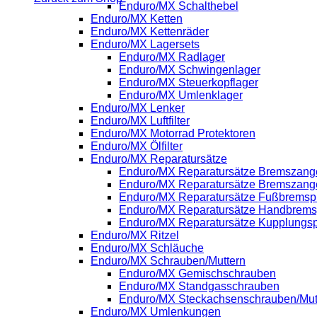
Enduro/MX Schalthebel
Enduro/MX Ketten
Enduro/MX Kettenräder
Enduro/MX Lagersets
Enduro/MX Radlager
Enduro/MX Schwingenlager
Enduro/MX Steuerkopflager
Enduro/MX Umlenklager
Enduro/MX Lenker
Enduro/MX Luftfilter
Enduro/MX Motorrad Protektoren
Enduro/MX Ölfilter
Enduro/MX Reparatursätze
Enduro/MX Reparatursätze Bremszange
Enduro/MX Reparatursätze Bremszang
Enduro/MX Reparatursätze Fußbrems
Enduro/MX Reparatursätze Handbrem
Enduro/MX Reparatursätze Kupplung
Enduro/MX Ritzel
Enduro/MX Schläuche
Enduro/MX Schrauben/Muttern
Enduro/MX Gemischschrauben
Enduro/MX Standgasschrauben
Enduro/MX Steckachsenschrauben/Mut
Enduro/MX Umlenkungen