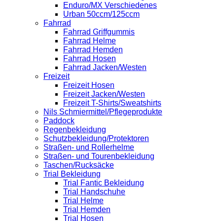
Enduro/MX Verschiedenes
Urban 50ccm/125ccm
Fahrrad
Fahrrad Griffgummis
Fahrrad Helme
Fahrrad Hemden
Fahrrad Hosen
Fahrrad Jacken/Westen
Freizeit
Freizeit Hosen
Freizeit Jacken/Westen
Freizeit T-Shirts/Sweatshirts
Nils Schmiermittel/Pflegeprodukte
Paddock
Regenbekleidung
Schutzbekleidung/Protektoren
Straßen- und Rollerhelme
Straßen- und Tourenbekleidung
Taschen/Rucksäcke
Trial Bekleidung
Trial Fantic Bekleidung
Trial Handschuhe
Trial Helme
Trial Hemden
Trial Hosen