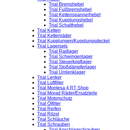
Trial Bremshebel
Trial Fußbremshebel
Trial Kettenspannerhebel
Trial Kupplungshebel
Trial Schalthebel
Trial Ketten
Trial Kettenräder
Trial Kupplungen/Kupplungsdeckel
Trial Lagersets
Trial Radlager
Trial Schwingenlager
Trial Steuerkopflager
Trial Stoßdämpferlager
Trial Umlenklager
Trial Lenker
Trial Luftfilter
Trial Montesa 4 RT Shop
Trial Morad Räder/Ersatzteile
Trial Motorschutz
Trial Ölfilter
Trial Reifen
Trial Ritzel
Trial Schläuche
Trial Schrauben
Trial Anschlagschrauben