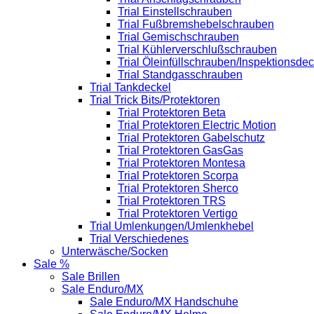
Trial Einstellschrauben
Trial Fußbremshebelschrauben
Trial Gemischschrauben
Trial Kühlerverschlußschrauben
Trial Öleinfüllschrauben/Inspektionsdec
Trial Standgasschrauben
Trial Tankdeckel
Trial Trick Bits/Protektoren
Trial Protektoren Beta
Trial Protektoren Electric Motion
Trial Protektoren Gabelschutz
Trial Protektoren GasGas
Trial Protektoren Montesa
Trial Protektoren Scorpa
Trial Protektoren Sherco
Trial Protektoren TRS
Trial Protektoren Vertigo
Trial Umlenkungen/Umlenkhebel
Trial Verschiedenes
Unterwäsche/Socken
Sale %
Sale Brillen
Sale Enduro/MX
Sale Enduro/MX Handschuhe