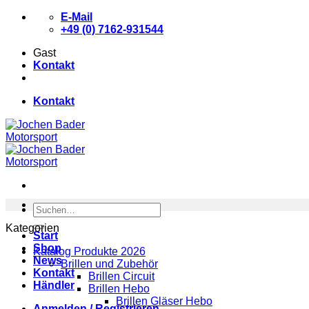
Zum
E-Mail
Inhalt
+49 (0) 7162-931544
springen
Gast
Kontakt
Kontakt
Suchen
nach:
Kategorien
Start
Shop
Katalog Produkte 2026
News
Brillen und Zubehör
Kontakt
Brillen Circuit
Händler
Brillen Hebo
Brillen Gläser Hebo
Anmelden / Registrieren