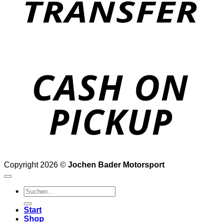
o
P
Copyright 2026 ©
Jochen Bader Motorsport
Suchen
nach:
Start
Shop