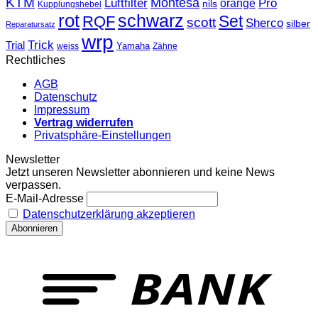
KTM
Montesa
Luftfilter
orange
Pro
nils
Kupplungshebel
rot
schwarz
Set
RQF
scott
Sherco
silber
Reparatursatz
wrp
Trick
Trial
weiss
Yamaha
Zähne
Rechtliches
AGB
Datenschutz
Impressum
Vertrag widerrufen
Privatsphäre-Einstellungen
Newsletter
Jetzt unseren Newsletter abonnieren und keine News
verpassen.
E-Mail-Adresse
Datenschutzerklärung akzeptieren
T