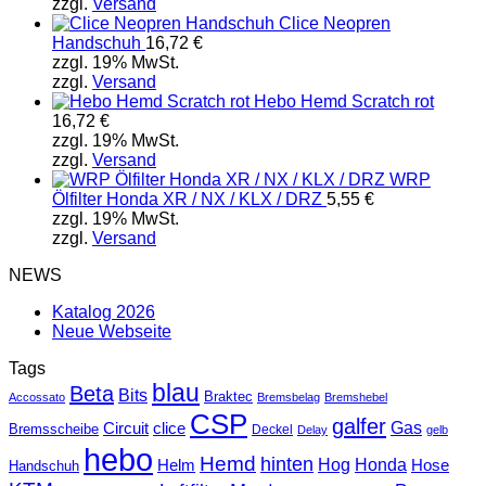
zzgl.
Versand
Clice Neopren
Handschuh
16,72
€
zzgl. 19% MwSt.
zzgl.
Versand
Hebo Hemd Scratch rot
16,72
€
zzgl. 19% MwSt.
zzgl.
Versand
WRP
Ölfilter Honda XR / NX / KLX / DRZ
5,55
€
zzgl. 19% MwSt.
zzgl.
Versand
NEWS
Katalog 2026
Neue Webseite
Tags
blau
Beta
Bits
Braktec
Accossato
Bremsbelag
Bremshebel
CSP
galfer
Gas
Circuit
clice
Bremsscheibe
Deckel
Delay
gelb
hebo
Hemd
hinten
Hog
Honda
Helm
Hose
Handschuh