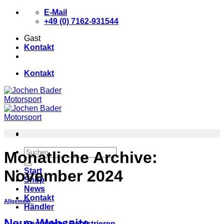
Zum
E-Mail
Inhalt
+49 (0) 7162-931544
springen
Gast
Kontakt
Kontakt
Suchen
Monatliche Archive:
nach:
Start
November 2024
Shop
News
Kontakt
Allgemein
Händler
Neue Webseite
Anmelden / Registrieren