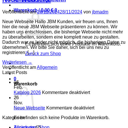
Warenkorb /
0,00
€
0
Veröffentlicht am
26/11/2024
28/11/2024
von
jbmadm
Neue Webseite Hallo JBM Kunden, wir freuen uns, Ihnen
hier die neue JBM Webseite präsentieren zu können. Wir
haben uns entschlossen, die bisherige Webseite nicht mehr
zu überarbeiten, sondern eine komplett neue zu gestalten.
Dadurch war es leider nicht möglich, die bisherigen Daten zu
Es befinden sich keine Produkte im Warenkorb.
übernehmen. Wir bitte Sie daher, sich bei uns neu zu
registrieren. […]
Zurück zum Shop
Weiterlesen
→
Veröffentlicht am
Allgemein
Latest Posts
0
16
Warenkorb
Feb.
für
Katalog 2026
Kommentare deaktiviert
Katalog
26
2026
Nov.
für
Neue Webseite
Kommentare deaktiviert
Neue
Es befinden sich keine Produkte im Warenkorb.
Kategorien
Webseite
Zurück zum Shop
Allgemein
(2)