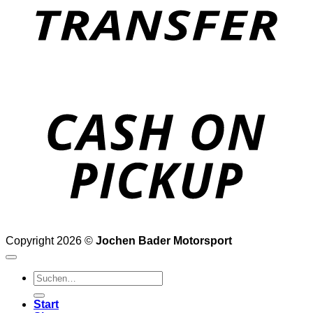
o
P
Copyright 2026 ©
Jochen Bader Motorsport
Suchen
nach:
Start