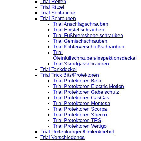
Trial Reifen
Trial Ritzel
Trial Schläuche
Trial Schrauben
Trial Anschlagschrauben
Trial Einstellschrauben
Trial Fußbremshebelschrauben
Trial Gemischschrauben
Trial Kühlerverschlußschrauben
Trial
Öleinfüllschrauben/Inspektionsdeckel
Trial Standgasschrauben
Trial Tankdeckel
Trial Trick Bits/Protektoren
Trial Protektoren Beta
Trial Protektoren Electric Motion
Trial Protektoren Gabelschutz
Trial Protektoren GasGas
Trial Protektoren Montesa
Trial Protektoren Scorpa
Trial Protektoren Sherco
Trial Protektoren TRS
Trial Protektoren Vertigo
Trial Umlenkungen/Umlenkhebel
Trial Verschiedenes