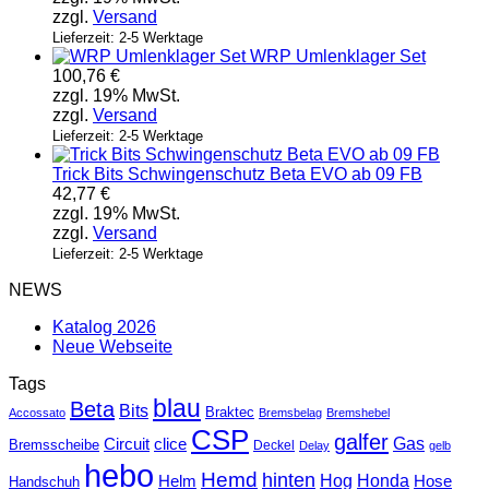
zzgl.
Versand
Lieferzeit: 2-5 Werktage
WRP Umlenklager Set
100,76
€
zzgl. 19% MwSt.
zzgl.
Versand
Lieferzeit: 2-5 Werktage
Trick Bits Schwingenschutz Beta EVO ab 09 FB
42,77
€
zzgl. 19% MwSt.
zzgl.
Versand
Lieferzeit: 2-5 Werktage
NEWS
Katalog 2026
Neue Webseite
Tags
blau
Beta
Bits
Braktec
Accossato
Bremsbelag
Bremshebel
CSP
galfer
Gas
Circuit
clice
Bremsscheibe
Deckel
Delay
gelb
hebo
Hemd
hinten
Hog
Honda
Helm
Hose
Handschuh