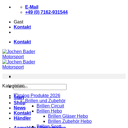
Zum
E-Mail
Inhalt
+49 (0) 7162-931544
springen
Gast
Kontakt
Kontakt
Kategorien
Suchen
nach:
Katalog Produkte 2026
Start
Brillen und Zubehör
Shop
Brillen Circuit
News
Brillen Hebo
Kontakt
Brillen Gläser Hebo
Händler
Brillen Zubehör Hebo
Brillen Scott
Anmelden / Registrieren