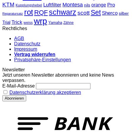
KTM
Montesa
Luftfilter
orange
Pro
nils
Kupplungshebel
rot
schwarz
Set
RQF
scott
Sherco
silber
Reparatursatz
wrp
Trick
Trial
weiss
Yamaha
Zähne
Rechtliches
AGB
Datenschutz
Impressum
Vertrag widerrufen
Privatsphäre-Einstellungen
Newsletter
Jetzt unseren Newsletter abonnieren und keine News
verpassen.
E-Mail-Adresse
Datenschutzerklärung akzeptieren
T