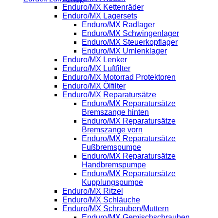
Enduro/MX Kettenräder
Enduro/MX Lagersets
Enduro/MX Radlager
Enduro/MX Schwingenlager
Enduro/MX Steuerkopflager
Enduro/MX Umlenklager
Enduro/MX Lenker
Enduro/MX Luftfilter
Enduro/MX Motorrad Protektoren
Enduro/MX Ölfilter
Enduro/MX Reparatursätze
Enduro/MX Reparatursätze
Bremszange hinten
Enduro/MX Reparatursätze
Bremszange vorn
Enduro/MX Reparatursätze
Fußbremspumpe
Enduro/MX Reparatursätze
Handbremspumpe
Enduro/MX Reparatursätze
Kupplungspumpe
Enduro/MX Ritzel
Enduro/MX Schläuche
Enduro/MX Schrauben/Muttern
Enduro/MX Gemischschrauben