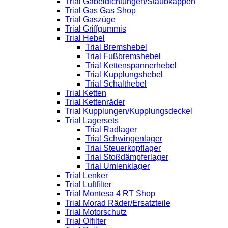
Trial Gabeldichtungen/Staubkappen
Trial Gas Gas Shop
Trial Gaszüge
Trial Griffgummis
Trial Hebel
Trial Bremshebel
Trial Fußbremshebel
Trial Kettenspannerhebel
Trial Kupplungshebel
Trial Schalthebel
Trial Ketten
Trial Kettenräder
Trial Kupplungen/Kupplungsdeckel
Trial Lagersets
Trial Radlager
Trial Schwingenlager
Trial Steuerkopflager
Trial Stoßdämpferlager
Trial Umlenklager
Trial Lenker
Trial Luftfilter
Trial Montesa 4 RT Shop
Trial Morad Räder/Ersatzteile
Trial Motorschutz
Trial Ölfilter