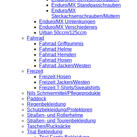
Enduro/MX Standgasschrauben
Enduro/MX
Steckachsenschrauben/Muttern
Enduro/MX Umlenkungen
Enduro/MX Verschiedenes
Urban 50ccm/125ccm
Fahrrad
Fahrrad Griffgummis
Fahrrad Helme
Fahrrad Hemden
Fahrrad Hosen
Fahrrad Jacken/Westen
Freizeit
Freizeit Hosen
Freizeit Jacken/Westen
Freizeit T-Shirts/Sweatshirts
Nils Schmiermittel/Pflegeprodukte
Paddock
Regenbekleidung
Schutzbekleidung/Protektoren
Straßen- und Rollerhelme
Straßen- und Tourenbekleidung
Taschen/Rucksäcke
Trial Bekleidung