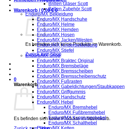
Brillen Gläser Scott
Brillen Zubehör Scott
Warenkorb /
0,00
€
0
Enduro/MX Bekleidung
Enduro/MX Handschuhe
Enduro/MX Helme
Enduro/MX Hemden
Enduro/MX Hosen
Enduro/MX Jacken/Westen
Es befinden sich keine Produkte im Warenkorb.
Enduro/MX Kinderbekleidung
Enduro/MX Stiefel
Zurück zum Shop
Enduro/MX Shop
Enduro/MX Braktec Original
Enduro/MX Bremsbeläge
Enduro/MX Bremsscheiben
Enduro/MX Bremsscheibenschutz
0
Enduro/MX Fußrasten
Warenkorb
Enduro/MX Gabeldichtungen/Staubkappen
Enduro/MX Griffgummis
Enduro/MX Handschutz
Enduro/MX Hebel
Enduro/MX Bremshebel
Enduro/MX Fußbremshebel
Enduro/MX Kupplungshebel
Es befinden sich keine Produkte im Warenkorb.
Enduro/MX Schalthebel
Enduro/MX Ketten
Zurück zum Shop