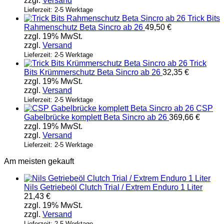
zzgl.
Versand
auf.
Die
Lieferzeit: 2-5 Werktage
Trick Bits
Optionen
Rahmenschutz Beta Sincro ab 26
49,50
€
können
zzgl. 19% MwSt.
auf
zzgl.
Versand
der
Produktseite
Lieferzeit: 2-5 Werktage
Trick
gewählt
Bits Krümmerschutz Beta Sincro ab 26
32,35
€
werden
zzgl. 19% MwSt.
zzgl.
Versand
Lieferzeit: 2-5 Werktage
CSP
Gabelbrücke komplett Beta Sincro ab 26
369,66
€
zzgl. 19% MwSt.
zzgl.
Versand
Lieferzeit: 2-5 Werktage
Am meisten gekauft
Nils Getriebeöl Clutch Trial / Extrem Enduro 1 Liter
21,43
€
zzgl. 19% MwSt.
zzgl.
Versand
Lieferzeit: 2-5 Werktage