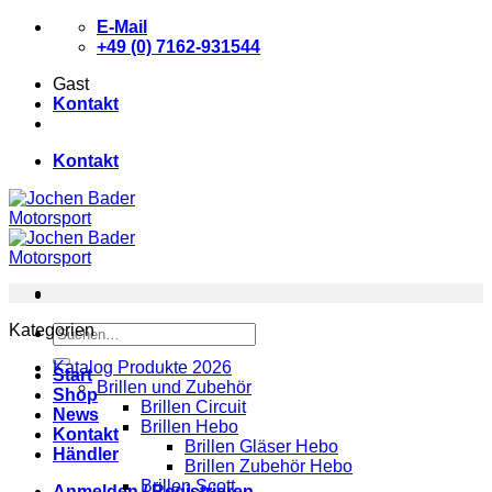
Zum
E-Mail
Inhalt
+49 (0) 7162-931544
springen
Gast
Kontakt
Kontakt
Kategorien
Suchen
nach:
Katalog Produkte 2026
Start
Brillen und Zubehör
Shop
Brillen Circuit
News
Brillen Hebo
Kontakt
Brillen Gläser Hebo
Händler
Brillen Zubehör Hebo
Brillen Scott
Anmelden / Registrieren