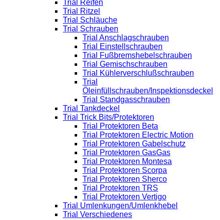
Trial Reifen
Trial Ritzel
Trial Schläuche
Trial Schrauben
Trial Anschlagschrauben
Trial Einstellschrauben
Trial Fußbremshebelschrauben
Trial Gemischschrauben
Trial Kühlerverschlußschrauben
Trial
Öleinfüllschrauben/Inspektionsdeckel
Trial Standgasschrauben
Trial Tankdeckel
Trial Trick Bits/Protektoren
Trial Protektoren Beta
Trial Protektoren Electric Motion
Trial Protektoren Gabelschutz
Trial Protektoren GasGas
Trial Protektoren Montesa
Trial Protektoren Scorpa
Trial Protektoren Sherco
Trial Protektoren TRS
Trial Protektoren Vertigo
Trial Umlenkungen/Umlenkhebel
Trial Verschiedenes