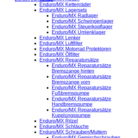
Enduro/MX Kettenräder
Enduro/MX Lagersets
Enduro/MX Radlager
Enduro/MX Schwingenlager
Enduro/MX Steuerkopflager
Enduro/MX Umlenklager
Enduro/MX Lenker
Enduro/MX Luftfilter
Enduro/MX Motorrad Protektoren
Enduro/MX Ölfilter
Enduro/MX Reparatursätze
Enduro/MX Reparatursätze
Bremszange hinten
Enduro/MX Reparatursätze
Bremszange vorn
Enduro/MX Reparatursätze
Fußbremspumpe
Enduro/MX Reparatursätze
Handbremspumpe
Enduro/MX Reparatursätze
Kupplungspumpe
Enduro/MX Ritzel
Enduro/MX Schläuche
Enduro/MX Schrauben/Muttern
Enduro/MX Gemischschrauben