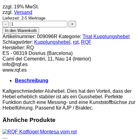
zzgl. 19% MwSt.
zzgl.
Versand
Lieferzeit: 2-5 Werktage
RQF
Kupplungshebel
In den Warenkorb
AJP
Artikelnummer:
009096R
Kategorie:
Trial Kupplungshebel
kurz
Schlagwörter:
Kupplungshebel
,
rot
,
RQF
rot
Hersteller:
RQ
Menge
ES - 08319 Dosrius (Barcelona)
Camí del Cementiri, 11, Nau 14 (Interior)
info@rqf.es
www.rqf.es
Beschreibung
Kaltgeschmiedeter Aluhebel. Dies hat den Vorteil, dass der
Hebel erheblich stabiler ist als ein Gusshebel. Perfekte
Funktion durch eine Messing- und eine Kunststoffbüchse zur
Hebelführung. Passend für AJP / Braktec.
Ähnliche Produkte