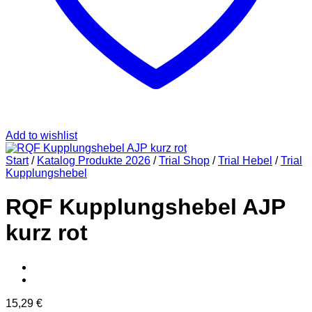
Add to wishlist
Start
/
Katalog Produkte 2026
/
Trial Shop
/
Trial Hebel
/
Trial
Kupplungshebel
RQF Kupplungshebel AJP
kurz rot
15,29
€