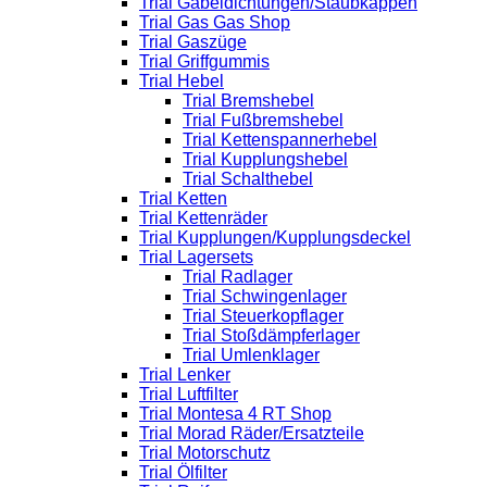
Trial Gabeldichtungen/Staubkappen
Trial Gas Gas Shop
Trial Gaszüge
Trial Griffgummis
Trial Hebel
Trial Bremshebel
Trial Fußbremshebel
Trial Kettenspannerhebel
Trial Kupplungshebel
Trial Schalthebel
Trial Ketten
Trial Kettenräder
Trial Kupplungen/Kupplungsdeckel
Trial Lagersets
Trial Radlager
Trial Schwingenlager
Trial Steuerkopflager
Trial Stoßdämpferlager
Trial Umlenklager
Trial Lenker
Trial Luftfilter
Trial Montesa 4 RT Shop
Trial Morad Räder/Ersatzteile
Trial Motorschutz
Trial Ölfilter