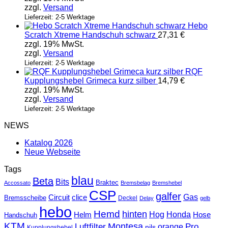
zzgl.
Versand
Lieferzeit: 2-5 Werktage
Hebo
Scratch Xtreme Handschuh schwarz
27,31
€
zzgl. 19% MwSt.
zzgl.
Versand
Lieferzeit: 2-5 Werktage
RQF
Kupplungshebel Grimeca kurz silber
14,79
€
zzgl. 19% MwSt.
zzgl.
Versand
Lieferzeit: 2-5 Werktage
NEWS
Katalog 2026
Neue Webseite
Tags
blau
Beta
Bits
Braktec
Accossato
Bremsbelag
Bremshebel
CSP
galfer
Gas
Circuit
clice
Bremsscheibe
Deckel
Delay
gelb
hebo
Hemd
hinten
Hog
Honda
Helm
Hose
Handschuh
KTM
Montesa
Luftfilter
orange
Pro
nils
Kupplungshebel