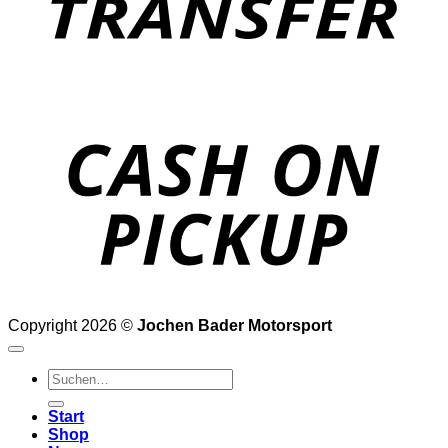
o
P
Copyright 2026 ©
Jochen Bader Motorsport
Suchen
nach:
Start
Shop