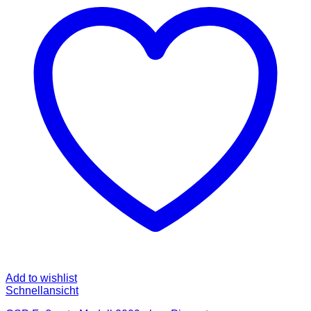
auf.
Die
Optionen
können
auf
der
Produktseite
gewählt
werden
Add to wishlist
Schnellansicht