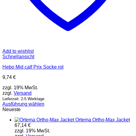
Add to wishlist
Schnellansicht
Hebo Mid calf Prix Socke rot
9,74
€
zzgl. 19% MwSt.
zzgl.
Versand
Lieferzeit: 2-5 Werktage
Ausführung wählen
Dieses
Neueste
Produkt
Ortema Ortho-Max Jacket
weist
67,14
€
mehrere
zzgl. 19% MwSt.
Varianten