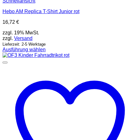
Schnellansicht
Hebo AM Replica T-Shirt Junior rot
16,72
€
zzgl. 19% MwSt.
zzgl.
Versand
Lieferzeit: 2-5 Werktage
Ausführung wählen
Dieses
Produkt
weist
mehrere
Varianten
auf.
Die
Optionen
können
auf
der
Produktseite
gewählt
werden