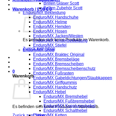
Brillen Gläser Scott
Brillen Zubehör Scott
Warenkorb /
0,00
€
0
Enduro/MX Bekleidung
Enduro/MX Handschuhe
Enduro/MX Helme
Enduro/MX Hemden
Enduro/MX Hosen
Enduro/MX Jacken/Westen
Es befinden sich keine Produkte im Warenkorb.
Enduro/MX Kinderbekleidung
Enduro/MX Stiefel
Zurück zum Shop
Enduro/MX Shop
Enduro/MX Braktec Original
Enduro/MX Bremsbeläge
Enduro/MX Bremsscheiben
Enduro/MX Bremsscheibenschutz
0
Enduro/MX Fußrasten
Warenkorb
Enduro/MX Gabeldichtungen/Staubkappen
Enduro/MX Griffgummis
Enduro/MX Handschutz
Enduro/MX Hebel
Enduro/MX Bremshebel
Enduro/MX Fußbremshebel
Enduro/MX Kupplungshebel
Es befinden sich keine Produkte im Warenkorb.
Enduro/MX Schalthebel
Enduro/MX Ketten
Zurück zum Shop