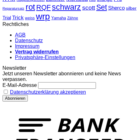
rot
schwarz
Set
RQF
scott
Sherco
silber
Reparatursatz
wrp
Trick
Trial
weiss
Yamaha
Zähne
Rechtliches
AGB
Datenschutz
Impressum
Vertrag widerrufen
Privatsphäre-Einstellungen
Newsletter
Jetzt unseren Newsletter abonnieren und keine News
verpassen.
E-Mail-Adresse
Datenschutzerklärung akzeptieren
T