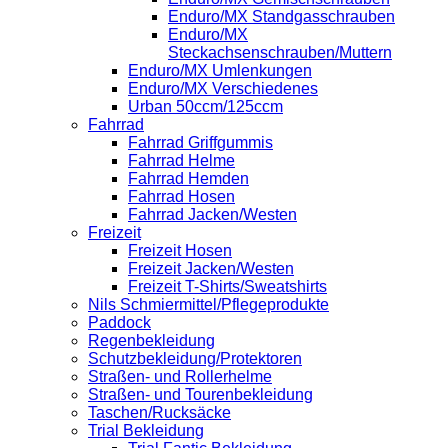
Enduro/MX Standgasschrauben
Enduro/MX
Steckachsenschrauben/Muttern
Enduro/MX Umlenkungen
Enduro/MX Verschiedenes
Urban 50ccm/125ccm
Fahrrad
Fahrrad Griffgummis
Fahrrad Helme
Fahrrad Hemden
Fahrrad Hosen
Fahrrad Jacken/Westen
Freizeit
Freizeit Hosen
Freizeit Jacken/Westen
Freizeit T-Shirts/Sweatshirts
Nils Schmiermittel/Pflegeprodukte
Paddock
Regenbekleidung
Schutzbekleidung/Protektoren
Straßen- und Rollerhelme
Straßen- und Tourenbekleidung
Taschen/Rucksäcke
Trial Bekleidung