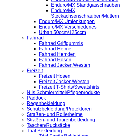
Enduro/MX Standgasschrauben
Enduro/MX
Steckachsenschrauben/Muttern
Enduro/MX Umlenkungen
Enduro/MX Verschiedenes
Urban 50ccm/125ccm
Fahrrad
Fahrrad Griffgummis
Fahrrad Helme
Fahrrad Hemden
Fahrrad Hosen
Fahrrad Jacken/Westen
Freizeit
Freizeit Hosen
Freizeit Jacken/Westen
Freizeit T-Shirts/Sweatshirts
Nils Schmiermittel/Pflegeprodukte
Paddock
Regenbekleidung
Schutzbekleidung/Protektoren
Straßen- und Rollerhelme
Straßen- und Tourenbekleidung
Taschen/Rucksäcke
Trial Bekleidung