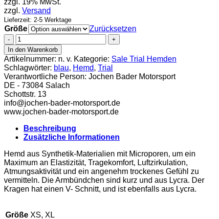
zzgl. 19% MwSt.
zzgl.
Versand
Lieferzeit: 2-5 Werktage
Größe
Zurücksetzen
Clice
Cero
In den Warenkorb
II
Artikelnummer:
n. v.
Kategorie:
Sale Trial Hemden
Trial
Schlagwörter:
blau
,
Hemd
,
Trial
Hemd
Verantwortliche Person:
Jochen Bader Motorsport
2012
DE - 73084 Salach
blau
Schottstr. 13
Menge
info@jochen-bader-motorsport.de
www.jochen-bader-motorsport.de
Beschreibung
Zusätzliche Informationen
Hemd aus Synthetik-Materialien mit Microporen, um ein
Maximum an Elastizität, Tragekomfort, Luftzirkulation,
Atmungsaktivität und ein angenehm trockenes Gefühl zu
vermitteln. Die Armbündchen sind kurz und aus Lycra. Der
Kragen hat einen V- Schnitt, und ist ebenfalls aus Lycra.
Größe
XS, XL