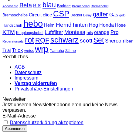
blau
Beta
Bits
Braktec
Accossato
Bremsbelag
Bremshebel
CSP
galfer
Gas
Circuit
clice
Bremsscheibe
Deckel
Delay
gelb
hebo
Hemd
hinten
Hog
Honda
Helm
Hose
Handschuh
KTM
Montesa
Luftfilter
orange
Pro
nils
Kupplungshebel
rot
schwarz
Set
RQF
scott
Sherco
silber
Reparatursatz
wrp
Trick
Trial
weiss
Yamaha
Zähne
Rechtliches
AGB
Datenschutz
Impressum
Vertrag widerrufen
Privatsphäre-Einstellungen
Newsletter
Jetzt unseren Newsletter abonnieren und keine News
verpassen.
E-Mail-Adresse
Datenschutzerklärung akzeptieren