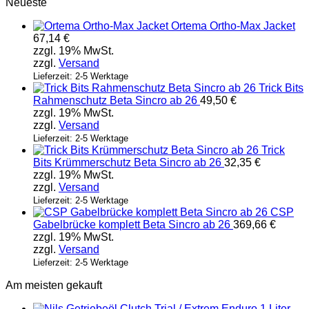
Dieses
Neueste
Produkt
Ortema Ortho-Max Jacket
weist
67,14
€
mehrere
zzgl. 19% MwSt.
Varianten
zzgl.
Versand
auf.
Die
Lieferzeit: 2-5 Werktage
Trick Bits
Optionen
Rahmenschutz Beta Sincro ab 26
49,50
€
können
zzgl. 19% MwSt.
auf
zzgl.
Versand
der
Produktseite
Lieferzeit: 2-5 Werktage
Trick
gewählt
Bits Krümmerschutz Beta Sincro ab 26
32,35
€
werden
zzgl. 19% MwSt.
zzgl.
Versand
Lieferzeit: 2-5 Werktage
CSP
Gabelbrücke komplett Beta Sincro ab 26
369,66
€
zzgl. 19% MwSt.
zzgl.
Versand
Lieferzeit: 2-5 Werktage
Am meisten gekauft