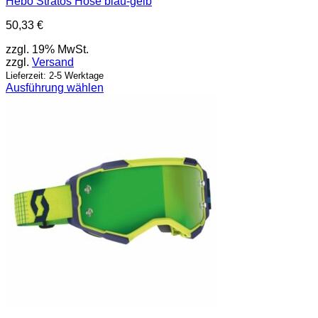
Hebo Stratos Hose blau-gelb
50,33
€
zzgl. 19% MwSt.
zzgl.
Versand
Lieferzeit: 2-5 Werktage
Ausführung wählen
Dieses
Produkt
weist
mehrere
Varianten
auf.
Die
Optionen
können
auf
der
Produktseite
gewählt
werden