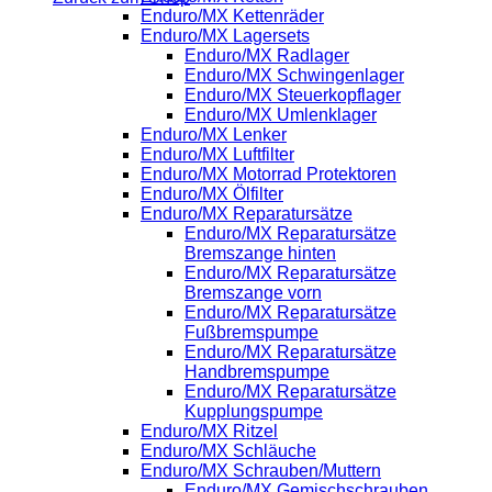
Enduro/MX Kettenräder
Enduro/MX Lagersets
Enduro/MX Radlager
Enduro/MX Schwingenlager
Enduro/MX Steuerkopflager
Enduro/MX Umlenklager
Enduro/MX Lenker
Enduro/MX Luftfilter
Enduro/MX Motorrad Protektoren
Enduro/MX Ölfilter
Enduro/MX Reparatursätze
Enduro/MX Reparatursätze
Bremszange hinten
Enduro/MX Reparatursätze
Bremszange vorn
Enduro/MX Reparatursätze
Fußbremspumpe
Enduro/MX Reparatursätze
Handbremspumpe
Enduro/MX Reparatursätze
Kupplungspumpe
Enduro/MX Ritzel
Enduro/MX Schläuche
Enduro/MX Schrauben/Muttern
Enduro/MX Gemischschrauben