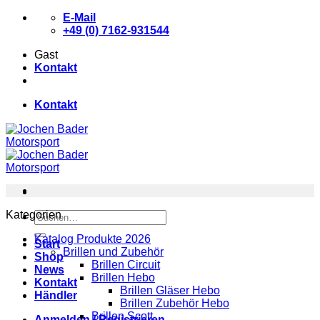
Zum
E-Mail
Inhalt
+49 (0) 7162-931544
springen
Gast
Kontakt
Kontakt
Kategorien
Suchen
nach:
Katalog Produkte 2026
Start
Brillen und Zubehör
Shop
Brillen Circuit
News
Brillen Hebo
Kontakt
Brillen Gläser Hebo
Händler
Brillen Zubehör Hebo
Brillen Scott
Anmelden / Registrieren