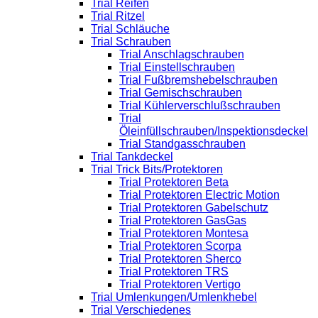
Trial Reifen
Trial Ritzel
Trial Schläuche
Trial Schrauben
Trial Anschlagschrauben
Trial Einstellschrauben
Trial Fußbremshebelschrauben
Trial Gemischschrauben
Trial Kühlerverschlußschrauben
Trial
Öleinfüllschrauben/Inspektionsdeckel
Trial Standgasschrauben
Trial Tankdeckel
Trial Trick Bits/Protektoren
Trial Protektoren Beta
Trial Protektoren Electric Motion
Trial Protektoren Gabelschutz
Trial Protektoren GasGas
Trial Protektoren Montesa
Trial Protektoren Scorpa
Trial Protektoren Sherco
Trial Protektoren TRS
Trial Protektoren Vertigo
Trial Umlenkungen/Umlenkhebel
Trial Verschiedenes