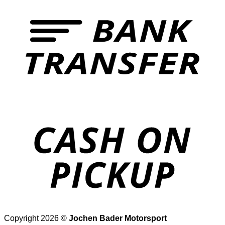
T
o
P
Copyright 2026 ©
Jochen Bader Motorsport