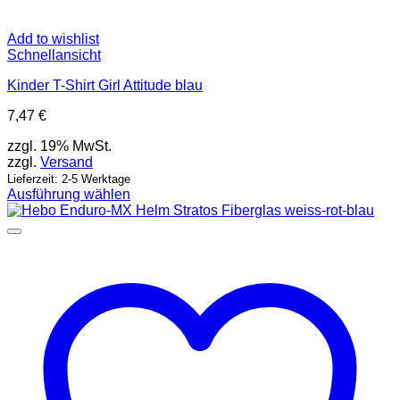
Add to wishlist
Schnellansicht
Kinder T-Shirt Girl Attitude blau
7,47
€
zzgl. 19% MwSt.
zzgl.
Versand
Lieferzeit: 2-5 Werktage
Ausführung wählen
Dieses
Produkt
weist
mehrere
Varianten
auf.
Die
Optionen
können
auf
der
Produktseite