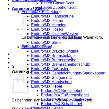
Brillen Gläser Scott
Brillen Zubehör Scott
Warenkorb /
0,00
€
0
Enduro/MX Bekleidung
Enduro/MX Handschuhe
Enduro/MX Helme
Enduro/MX Hemden
Enduro/MX Hosen
Enduro/MX Jacken/Westen
Es befinden sich keine Produkte im Warenkorb.
Enduro/MX Kinderbekleidung
Enduro/MX Stiefel
Zurück zum Shop
Enduro/MX Shop
Enduro/MX Braktec Original
Enduro/MX Bremsbeläge
Enduro/MX Bremsscheiben
Enduro/MX Bremsscheibenschutz
0
Enduro/MX Fußrasten
Warenkorb
Enduro/MX Gabeldichtungen/Staubkappen
Enduro/MX Griffgummis
Enduro/MX Handschutz
Enduro/MX Hebel
Enduro/MX Bremshebel
Enduro/MX Fußbremshebel
Enduro/MX Kupplungshebel
Es befinden sich keine Produkte im Warenkorb.
Enduro/MX Schalthebel
Enduro/MX Ketten
Zurück zum Shop