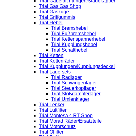
Trial Gabeldichtungen/Staubkappen
Trial Gas Gas Shop
Trial Gaszüge
Trial Griffgummis
Trial Hebel
Trial Bremshebel
Trial Fußbremshebel
Trial Kettenspannerhebel
Trial Kupplungshebel
Trial Schalthebel
Trial Ketten
Trial Kettenräder
Trial Kupplungen/Kupplungsdeckel
Trial Lagersets
Trial Radlager
Trial Schwingenlager
Trial Steuerkopflager
Trial Stoßdämpferlager
Trial Umlenklager
Trial Lenker
Trial Luftfilter
Trial Montesa 4 RT Shop
Trial Morad Räder/Ersatzteile
Trial Motorschutz
Trial Ölfilter