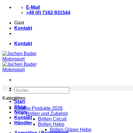
Zum
E-Mail
Inhalt
+49 (0) 7162-931544
springen
Gast
Kontakt
Kontakt
Suchen
nach:
Kategorien
Start
Shop
Katalog Produkte 2026
News
Brillen und Zubehör
Kontakt
Brillen Circuit
Händler
Brillen Hebo
Brillen Gläser Hebo
Anmelden / Registrieren