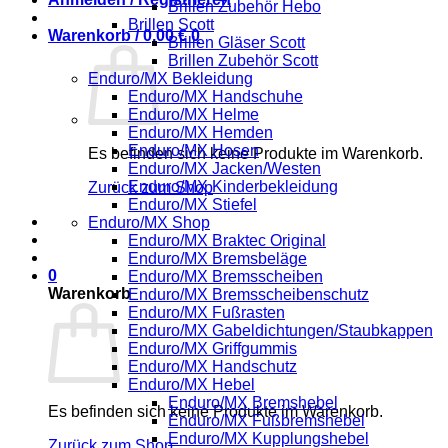
Brillen Zubehör Hebo
Brillen Scott
Warenkorb /
0,00
€
0
Brillen Gläser Scott
Brillen Zubehör Scott
Enduro/MX Bekleidung
Enduro/MX Handschuhe
Enduro/MX Helme
Enduro/MX Hemden
Enduro/MX Hosen
Es befinden sich keine Produkte im Warenkorb.
Enduro/MX Jacken/Westen
Enduro/MX Kinderbekleidung
Zurück zum Shop
Enduro/MX Stiefel
Enduro/MX Shop
Enduro/MX Braktec Original
Enduro/MX Bremsbeläge
0
Enduro/MX Bremsscheiben
Warenkorb
Enduro/MX Bremsscheibenschutz
Enduro/MX Fußrasten
Enduro/MX Gabeldichtungen/Staubkappen
Enduro/MX Griffgummis
Enduro/MX Handschutz
Enduro/MX Hebel
Enduro/MX Bremshebel
Es befinden sich keine Produkte im Warenkorb.
Enduro/MX Fußbremshebel
Enduro/MX Kupplungshebel
Zurück zum Shop