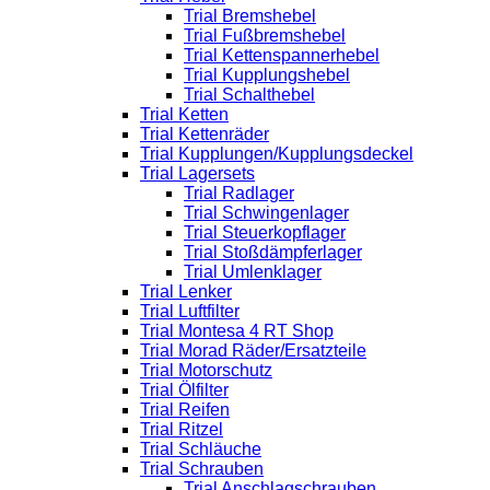
Trial Bremshebel
Trial Fußbremshebel
Trial Kettenspannerhebel
Trial Kupplungshebel
Trial Schalthebel
Trial Ketten
Trial Kettenräder
Trial Kupplungen/Kupplungsdeckel
Trial Lagersets
Trial Radlager
Trial Schwingenlager
Trial Steuerkopflager
Trial Stoßdämpferlager
Trial Umlenklager
Trial Lenker
Trial Luftfilter
Trial Montesa 4 RT Shop
Trial Morad Räder/Ersatzteile
Trial Motorschutz
Trial Ölfilter
Trial Reifen
Trial Ritzel
Trial Schläuche
Trial Schrauben
Trial Anschlagschrauben