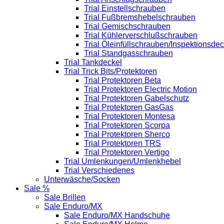
Trial Einstellschrauben
Trial Fußbremshebelschrauben
Trial Gemischschrauben
Trial Kühlerverschlußschrauben
Trial Öleinfüllschrauben/Inspektionsdec
Trial Standgasschrauben
Trial Tankdeckel
Trial Trick Bits/Protektoren
Trial Protektoren Beta
Trial Protektoren Electric Motion
Trial Protektoren Gabelschutz
Trial Protektoren GasGas
Trial Protektoren Montesa
Trial Protektoren Scorpa
Trial Protektoren Sherco
Trial Protektoren TRS
Trial Protektoren Vertigo
Trial Umlenkungen/Umlenkhebel
Trial Verschiedenes
Unterwäsche/Socken
Sale %
Sale Brillen
Sale Enduro/MX
Sale Enduro/MX Handschuhe