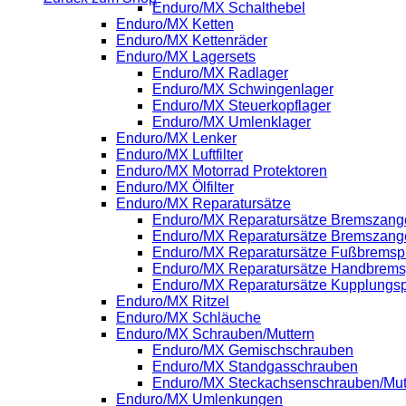
Enduro/MX Schalthebel
Enduro/MX Ketten
Enduro/MX Kettenräder
Enduro/MX Lagersets
Enduro/MX Radlager
Enduro/MX Schwingenlager
Enduro/MX Steuerkopflager
Enduro/MX Umlenklager
Enduro/MX Lenker
Enduro/MX Luftfilter
Enduro/MX Motorrad Protektoren
Enduro/MX Ölfilter
Enduro/MX Reparatursätze
Enduro/MX Reparatursätze Bremszange
Enduro/MX Reparatursätze Bremszang
Enduro/MX Reparatursätze Fußbrems
Enduro/MX Reparatursätze Handbrem
Enduro/MX Reparatursätze Kupplung
Enduro/MX Ritzel
Enduro/MX Schläuche
Enduro/MX Schrauben/Muttern
Enduro/MX Gemischschrauben
Enduro/MX Standgasschrauben
Enduro/MX Steckachsenschrauben/Mut
Enduro/MX Umlenkungen