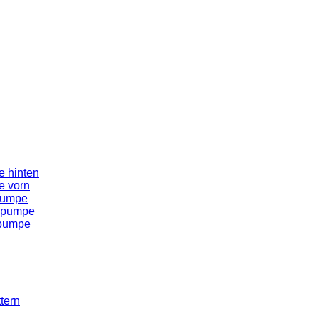
 hinten
e vorn
pumpe
spumpe
spumpe
tern