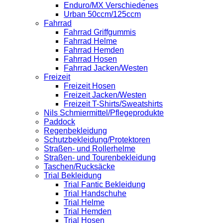
Enduro/MX Verschiedenes
Urban 50ccm/125ccm
Fahrrad
Fahrrad Griffgummis
Fahrrad Helme
Fahrrad Hemden
Fahrrad Hosen
Fahrrad Jacken/Westen
Freizeit
Freizeit Hosen
Freizeit Jacken/Westen
Freizeit T-Shirts/Sweatshirts
Nils Schmiermittel/Pflegeprodukte
Paddock
Regenbekleidung
Schutzbekleidung/Protektoren
Straßen- und Rollerhelme
Straßen- und Tourenbekleidung
Taschen/Rucksäcke
Trial Bekleidung
Trial Fantic Bekleidung
Trial Handschuhe
Trial Helme
Trial Hemden
Trial Hosen