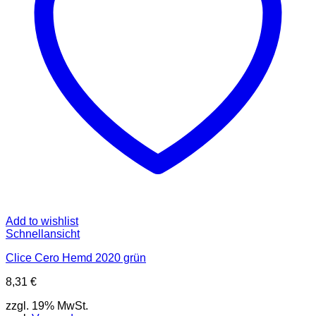
auf
der
Produktseite
gewählt
werden
Add to wishlist
Schnellansicht
Clice Cero Hemd 2020 grün
8,31
€
zzgl. 19% MwSt.