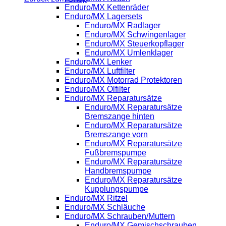
Enduro/MX Kettenräder
Enduro/MX Lagersets
Enduro/MX Radlager
Enduro/MX Schwingenlager
Enduro/MX Steuerkopflager
Enduro/MX Umlenklager
Enduro/MX Lenker
Enduro/MX Luftfilter
Enduro/MX Motorrad Protektoren
Enduro/MX Ölfilter
Enduro/MX Reparatursätze
Enduro/MX Reparatursätze
Bremszange hinten
Enduro/MX Reparatursätze
Bremszange vorn
Enduro/MX Reparatursätze
Fußbremspumpe
Enduro/MX Reparatursätze
Handbremspumpe
Enduro/MX Reparatursätze
Kupplungspumpe
Enduro/MX Ritzel
Enduro/MX Schläuche
Enduro/MX Schrauben/Muttern
Enduro/MX Gemischschrauben