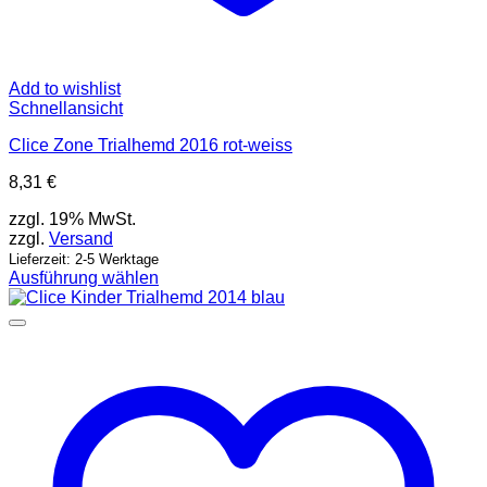
Add to wishlist
Schnellansicht
Clice Zone Trialhemd 2016 rot-weiss
8,31
€
zzgl. 19% MwSt.
zzgl.
Versand
Lieferzeit: 2-5 Werktage
Ausführung wählen
Dieses
Produkt
weist
mehrere
Varianten
auf.
Die
Optionen
können
auf