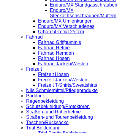
Enduro/MX Standgasschrauben
Enduro/MX
Steckachsenschrauben/Muttern
Enduro/MX Umlenkungen
Enduro/MX Verschiedenes
Urban 50ccm/125ccm
Fahrrad
Fahrrad Griffgummis
Fahrrad Helme
Fahrrad Hemden
Fahrrad Hosen
Fahrrad Jacken/Westen
Freizeit
Freizeit Hosen
Freizeit Jacken/Westen
Freizeit T-Shirts/Sweatshirts
Nils Schmiermittel/Pflegeprodukte
Paddock
Regenbekleidung
Schutzbekleidung/Protektoren
Straßen- und Rollerhelme
Straßen- und Tourenbekleidung
Taschen/Rucksäcke
Trial Bekleidung