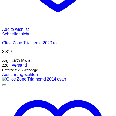
Add to wishlist
Schnellansicht
Clice Zone Trialhemd 2020 rot
8,31
€
zzgl. 19% MwSt.
zzgl.
Versand
Lieferzeit: 2-5 Werktage
Ausführung wählen
Dieses
Produkt
weist
mehrere
Varianten
auf.
Die
Optionen