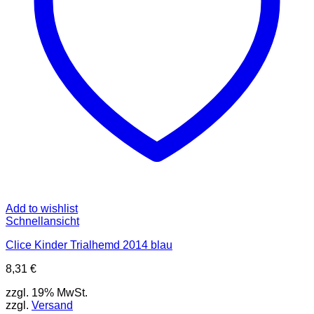
der
Produktseite
gewählt
werden
Add to wishlist
Schnellansicht
Clice Kinder Trialhemd 2014 blau
8,31
€
zzgl. 19% MwSt.
zzgl.
Versand