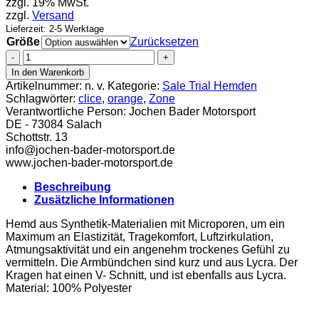
zzgl. 19% MwSt.
zzgl.
Versand
Lieferzeit: 2-5 Werktage
Größe
Zurücksetzen
Clice
Zone
In den Warenkorb
Trialhemd
Artikelnummer:
n. v.
Kategorie:
Sale Trial Hemden
2017
Schlagwörter:
clice
,
orange
,
Zone
orange
Verantwortliche Person:
Jochen Bader Motorsport
Menge
DE - 73084 Salach
Schottstr. 13
info@jochen-bader-motorsport.de
www.jochen-bader-motorsport.de
Beschreibung
Zusätzliche Informationen
Hemd aus Synthetik-Materialien mit Microporen, um ein
Maximum an Elastizität, Tragekomfort, Luftzirkulation,
Atmungsaktivität und ein angenehm trockenes Gefühl zu
vermitteln. Die Armbündchen sind kurz und aus Lycra. Der
Kragen hat einen V- Schnitt, und ist ebenfalls aus Lycra.
Material: 100% Polyester