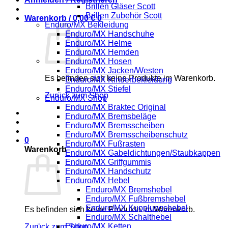
Brillen Gläser Scott
Brillen Zubehör Scott
Warenkorb /
0,00
€
0
Enduro/MX Bekleidung
Enduro/MX Handschuhe
Enduro/MX Helme
Enduro/MX Hemden
Enduro/MX Hosen
Enduro/MX Jacken/Westen
Es befinden sich keine Produkte im Warenkorb.
Enduro/MX Kinderbekleidung
Enduro/MX Stiefel
Zurück zum Shop
Enduro/MX Shop
Enduro/MX Braktec Original
Enduro/MX Bremsbeläge
Enduro/MX Bremsscheiben
Enduro/MX Bremsscheibenschutz
0
Enduro/MX Fußrasten
Warenkorb
Enduro/MX Gabeldichtungen/Staubkappen
Enduro/MX Griffgummis
Enduro/MX Handschutz
Enduro/MX Hebel
Enduro/MX Bremshebel
Enduro/MX Fußbremshebel
Enduro/MX Kupplungshebel
Es befinden sich keine Produkte im Warenkorb.
Enduro/MX Schalthebel
Enduro/MX Ketten
Zurück zum Shop