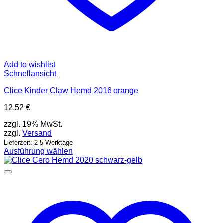
Add to wishlist
Schnellansicht
Clice Kinder Claw Hemd 2016 orange
12,52
€
zzgl. 19% MwSt.
zzgl.
Versand
Lieferzeit: 2-5 Werktage
Ausführung wählen
Dieses
Produkt
weist
mehrere
Varianten
auf.
Die
Optionen