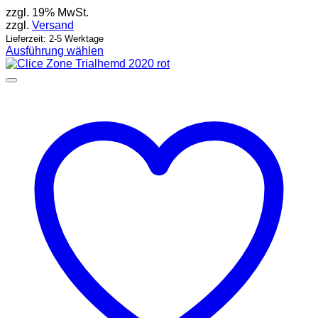
zzgl. 19% MwSt.
zzgl.
Versand
Lieferzeit: 2-5 Werktage
Ausführung wählen
Dieses
Produkt
weist
mehrere
Varianten
auf.
Die
Optionen
können
auf
der
Produktseite
gewählt
werden