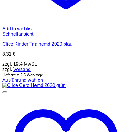
Add to wishlist
Schnellansicht
Clice Kinder Trialhemd 2020 blau
8,31
€
zzgl. 19% MwSt.
zzgl.
Versand
Lieferzeit: 2-5 Werktage
Ausführung wählen
Dieses
Produkt
weist
mehrere
Varianten
auf.
Die
Optionen
können