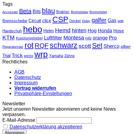
Tags
blau
Beta
Bits
Braktec
Accossato
Bremsbelag
Bremshebel
CSP
galfer
Gas
Circuit
clice
Bremsscheibe
Deckel
Delay
gelb
hebo
Hemd
hinten
Hog
Honda
Helm
Hose
Handschuh
KTM
Montesa
Luftfilter
orange
Pro
nils
Kupplungshebel
rot
schwarz
Set
RQF
scott
Sherco
silber
Reparatursatz
wrp
Trick
Trial
weiss
Yamaha
Zähne
Rechtliches
AGB
Datenschutz
Impressum
Vertrag widerrufen
Privatsphäre-Einstellungen
Newsletter
Jetzt unseren Newsletter abonnieren und keine News
verpassen.
E-Mail-Adresse
Datenschutzerklärung akzeptieren