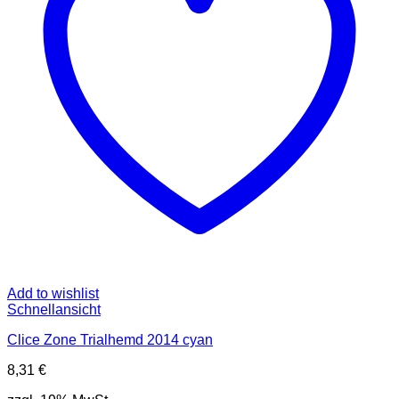
können
auf
der
Produktseite
gewählt
werden
Add to wishlist
Schnellansicht
Clice Zone Trialhemd 2014 cyan
8,31
€