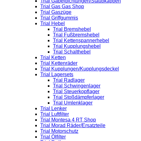
Trial Gabeldichtungen/Staubkappen
Trial Gas Gas Shop
Trial Gaszüge
Trial Griffgummis
Trial Hebel
Trial Bremshebel
Trial Fußbremshebel
Trial Kettenspannerhebel
Trial Kupplungshebel
Trial Schalthebel
Trial Ketten
Trial Kettenräder
Trial Kupplungen/Kupplungsdeckel
Trial Lagersets
Trial Radlager
Trial Schwingenlager
Trial Steuerkopflager
Trial Stoßdämpferlager
Trial Umlenklager
Trial Lenker
Trial Luftfilter
Trial Montesa 4 RT Shop
Trial Morad Räder/Ersatzteile
Trial Motorschutz
Trial Ölfilter