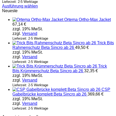
Lieferzeit: 2-5 Werktage
Ausführung wählen
Dieses
Neueste
Produkt
Ortema Ortho-Max Jacket
weist
67,14
€
mehrere
zzgl. 19% MwSt.
Varianten
zzgl.
Versand
auf.
Die
Lieferzeit: 2-5 Werktage
Trick Bits
Optionen
Rahmenschutz Beta Sincro ab 26
49,50
€
können
zzgl. 19% MwSt.
auf
zzgl.
Versand
der
Produktseite
Lieferzeit: 2-5 Werktage
Trick
gewählt
Bits Krümmerschutz Beta Sincro ab 26
32,35
€
werden
zzgl. 19% MwSt.
zzgl.
Versand
Lieferzeit: 2-5 Werktage
CSP
Gabelbrücke komplett Beta Sincro ab 26
369,66
€
zzgl. 19% MwSt.
zzgl.
Versand
Lieferzeit: 2-5 Werktage