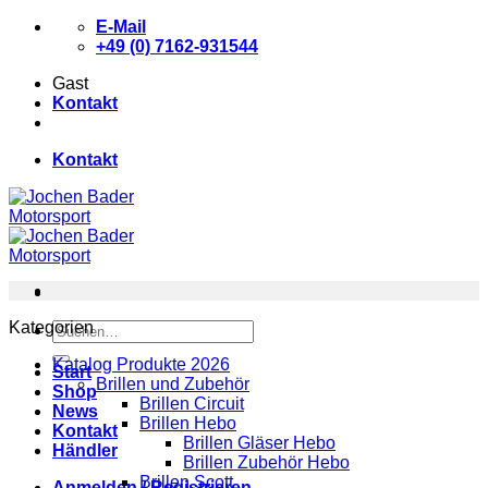
Zum
E-Mail
Inhalt
+49 (0) 7162-931544
springen
Gast
Kontakt
Kontakt
Kategorien
Suchen
nach:
Katalog Produkte 2026
Start
Brillen und Zubehör
Shop
Brillen Circuit
News
Brillen Hebo
Kontakt
Brillen Gläser Hebo
Händler
Brillen Zubehör Hebo
Brillen Scott
Anmelden / Registrieren