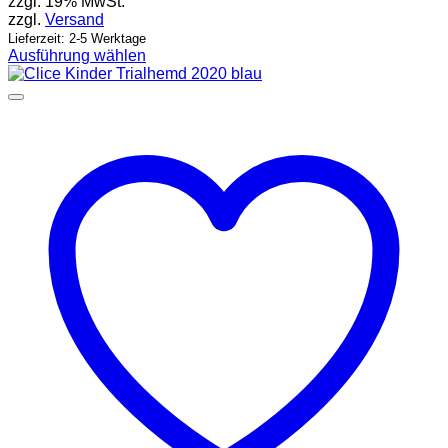
zzgl. 19% MwSt.
zzgl.
Versand
Lieferzeit: 2-5 Werktage
Ausführung wählen
Dieses
Produkt
weist
mehrere
Varianten
auf.
Die
Optionen
können
auf
der
Produktseite
gewählt
werden