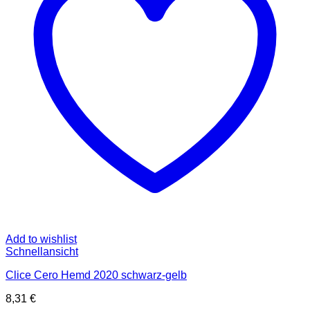
können
auf
der
Produktseite
gewählt
werden
Add to wishlist
Schnellansicht
Clice Cero Hemd 2020 schwarz-gelb
8,31
€