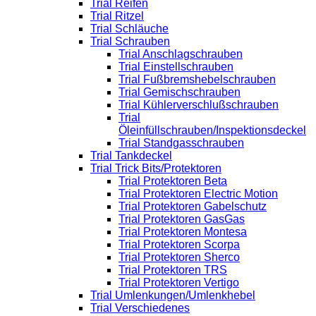
Trial Reifen
Trial Ritzel
Trial Schläuche
Trial Schrauben
Trial Anschlagschrauben
Trial Einstellschrauben
Trial Fußbremshebelschrauben
Trial Gemischschrauben
Trial Kühlerverschlußschrauben
Trial
Öleinfüllschrauben/Inspektionsdeckel
Trial Standgasschrauben
Trial Tankdeckel
Trial Trick Bits/Protektoren
Trial Protektoren Beta
Trial Protektoren Electric Motion
Trial Protektoren Gabelschutz
Trial Protektoren GasGas
Trial Protektoren Montesa
Trial Protektoren Scorpa
Trial Protektoren Sherco
Trial Protektoren TRS
Trial Protektoren Vertigo
Trial Umlenkungen/Umlenkhebel
Trial Verschiedenes