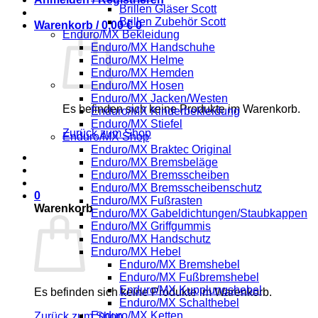
Brillen Gläser Scott
Brillen Zubehör Scott
Warenkorb /
0,00
€
0
Enduro/MX Bekleidung
Enduro/MX Handschuhe
Enduro/MX Helme
Enduro/MX Hemden
Enduro/MX Hosen
Enduro/MX Jacken/Westen
Es befinden sich keine Produkte im Warenkorb.
Enduro/MX Kinderbekleidung
Enduro/MX Stiefel
Zurück zum Shop
Enduro/MX Shop
Enduro/MX Braktec Original
Enduro/MX Bremsbeläge
Enduro/MX Bremsscheiben
Enduro/MX Bremsscheibenschutz
0
Enduro/MX Fußrasten
Warenkorb
Enduro/MX Gabeldichtungen/Staubkappen
Enduro/MX Griffgummis
Enduro/MX Handschutz
Enduro/MX Hebel
Enduro/MX Bremshebel
Enduro/MX Fußbremshebel
Enduro/MX Kupplungshebel
Es befinden sich keine Produkte im Warenkorb.
Enduro/MX Schalthebel
Enduro/MX Ketten
Zurück zum Shop