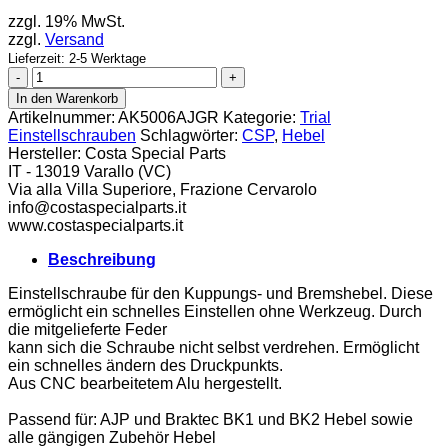
zzgl. 19% MwSt.
zzgl.
Versand
Lieferzeit: 2-5 Werktage
CSP
Einstellschraube
In den Warenkorb
Druckpunkt
Artikelnummer:
AK5006AJGR
Kategorie:
Trial
Hebel
Einstellschrauben
Schlagwörter:
CSP
,
Hebel
grün
Hersteller:
Costa Special Parts
Menge
IT - 13019 Varallo (VC)
Via alla Villa Superiore, Frazione Cervarolo
info@costaspecialparts.it
www.costaspecialparts.it
Beschreibung
Einstellschraube für den Kuppungs- und Bremshebel. Diese
ermöglicht ein schnelles Einstellen ohne Werkzeug. Durch
die mitgelieferte Feder
kann sich die Schraube nicht selbst verdrehen. Ermöglicht
ein schnelles ändern des Druckpunkts.
Aus CNC bearbeitetem Alu hergestellt.
Passend für: AJP und Braktec BK1 und BK2 Hebel sowie
alle gängigen Zubehör Hebel