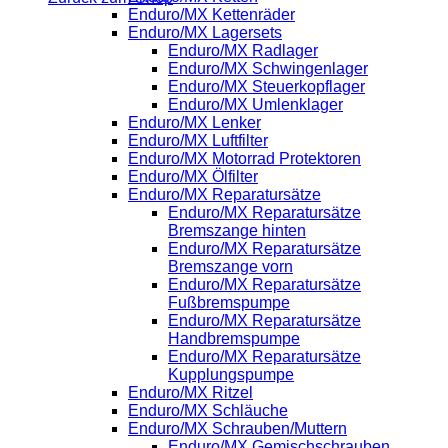
Enduro/MX Kettenräder
Enduro/MX Lagersets
Enduro/MX Radlager
Enduro/MX Schwingenlager
Enduro/MX Steuerkopflager
Enduro/MX Umlenklager
Enduro/MX Lenker
Enduro/MX Luftfilter
Enduro/MX Motorrad Protektoren
Enduro/MX Ölfilter
Enduro/MX Reparatursätze
Enduro/MX Reparatursätze
Bremszange hinten
Enduro/MX Reparatursätze
Bremszange vorn
Enduro/MX Reparatursätze
Fußbremspumpe
Enduro/MX Reparatursätze
Handbremspumpe
Enduro/MX Reparatursätze
Kupplungspumpe
Enduro/MX Ritzel
Enduro/MX Schläuche
Enduro/MX Schrauben/Muttern
Enduro/MX Gemischschrauben