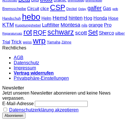
Braktec
Accossato
Bremsbelag
Bremshebel
CSP
galfer
Gas
Circuit
clice
Bremsscheibe
Deckel
Delay
gelb
hebo
Hemd
hinten
Hog
Honda
Helm
Hose
Handschuh
KTM
Montesa
Luftfilter
orange
Pro
nils
Kupplungshebel
rot
schwarz
Set
RQF
scott
Sherco
silber
Reparatursatz
wrp
Trick
Trial
weiss
Yamaha
Zähne
Rechtliches
AGB
Datenschutz
Impressum
Vertrag widerrufen
Privatsphäre-Einstellungen
Newsletter
Jetzt unseren Newsletter abonnieren und keine News
verpassen.
E-Mail-Adresse
Datenschutzerklärung akzeptieren
T