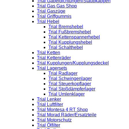
Trial Gabeldichtungen/Staubkappen
Trial Gas Gas Shop
Trial Gaszüge
Trial Griffgummis
Trial Hebel
Trial Bremshebel
Trial Fußbremshebel
Trial Kettenspannerhebel
Trial Kupplungshebel
Trial Schalthebel
Trial Ketten
Trial Kettenräder
Trial Kupplungen/Kupplungsdeckel
Trial Lagersets
Trial Radlager
Trial Schwingenlager
Trial Steuerkopflager
Trial Stoßdämpferlager
Trial Umlenklager
Trial Lenker
Trial Luftfilter
Trial Montesa 4 RT Shop
Trial Morad Räder/Ersatzteile
Trial Motorschutz
Trial Ölfilter