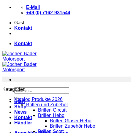
Zum
E-Mail
Inhalt
+49 (0) 7162-931544
springen
Gast
Kontakt
Kontakt
Kategorien
Suchen
nach:
Katalog Produkte 2026
Start
Brillen und Zubehör
Shop
Brillen Circuit
News
Brillen Hebo
Kontakt
Brillen Gläser Hebo
Händler
Brillen Zubehör Hebo
Brillen Scott
Anmelden / Registrieren