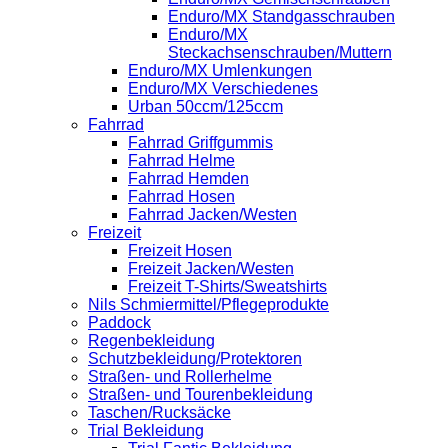
Enduro/MX Standgasschrauben
Enduro/MX
Steckachsenschrauben/Muttern
Enduro/MX Umlenkungen
Enduro/MX Verschiedenes
Urban 50ccm/125ccm
Fahrrad
Fahrrad Griffgummis
Fahrrad Helme
Fahrrad Hemden
Fahrrad Hosen
Fahrrad Jacken/Westen
Freizeit
Freizeit Hosen
Freizeit Jacken/Westen
Freizeit T-Shirts/Sweatshirts
Nils Schmiermittel/Pflegeprodukte
Paddock
Regenbekleidung
Schutzbekleidung/Protektoren
Straßen- und Rollerhelme
Straßen- und Tourenbekleidung
Taschen/Rucksäcke
Trial Bekleidung