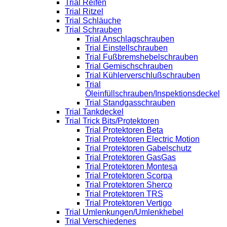
Trial Reifen
Trial Ritzel
Trial Schläuche
Trial Schrauben
Trial Anschlagschrauben
Trial Einstellschrauben
Trial Fußbremshebelschrauben
Trial Gemischschrauben
Trial Kühlerverschlußschrauben
Trial
Öleinfüllschrauben/Inspektionsdeckel
Trial Standgasschrauben
Trial Tankdeckel
Trial Trick Bits/Protektoren
Trial Protektoren Beta
Trial Protektoren Electric Motion
Trial Protektoren Gabelschutz
Trial Protektoren GasGas
Trial Protektoren Montesa
Trial Protektoren Scorpa
Trial Protektoren Sherco
Trial Protektoren TRS
Trial Protektoren Vertigo
Trial Umlenkungen/Umlenkhebel
Trial Verschiedenes