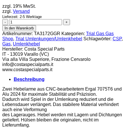
zzgl. 19% MwSt.
zzgl.
Versand
Lieferzeit: 2-5 Werktage
CSP
Umlenkhebel
In den Warenkorb
Gas
Artikelnummer:
TA3172GGR
Kategorien:
Trial Gas Gas
Gas
Shop
,
Trial Umlenkungen/Umlenkhebel
Schlagwörter:
CSP
,
19-
Gas
,
Umlenkhebel
22
Hersteller:
Costa Special Parts
Menge
IT - 13019 Varallo (VC)
Via alla Villa Superiore, Frazione Cervarolo
info@costaspecialparts.it
www.costaspecialparts.it
Beschreibung
Zwei Hebelarme aus CNC-bearbeitetem Ergal 7075T6 und
Alu 2024 für maximale Stabilität und Präzision.
Dadurch wird Spiel in der Umlenkung reduziert und die
Lebensdauer verlängert. Das stabilere Material verhindert
auch eine Verformung
des Lagerauges. Hebel werden mit Lagern und Dichtungen
geliefert. Hülsen bleiben die originalen, nicht im
Lieferumfang.