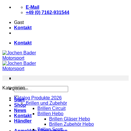
Zum
E-Mail
Inhalt
+49 (0) 7162-931544
springen
Gast
Kontakt
Kontakt
Kategorien
Suchen
nach:
Katalog Produkte 2026
Start
Brillen und Zubehör
Shop
Brillen Circuit
News
Brillen Hebo
Kontakt
Brillen Gläser Hebo
Händler
Brillen Zubehör Hebo
Brillen Scott
Anmelden / Registrieren