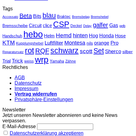
Tags
blau
Beta
Bits
Braktec
Accossato
Bremsbelag
Bremshebel
CSP
galfer
Gas
Circuit
clice
Bremsscheibe
Deckel
Delay
gelb
hebo
Hemd
hinten
Hog
Honda
Helm
Hose
Handschuh
KTM
Montesa
Luftfilter
orange
Pro
nils
Kupplungshebel
rot
schwarz
Set
RQF
scott
Sherco
silber
Reparatursatz
wrp
Trick
Trial
weiss
Yamaha
Zähne
Rechtliches
AGB
Datenschutz
Impressum
Vertrag widerrufen
Privatsphäre-Einstellungen
Newsletter
Jetzt unseren Newsletter abonnieren und keine News
verpassen.
E-Mail-Adresse
Datenschutzerklärung akzeptieren