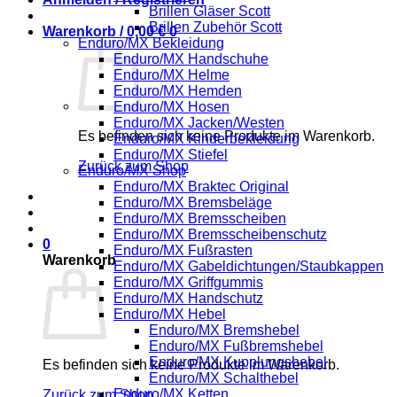
Brillen Gläser Scott
Brillen Zubehör Scott
Warenkorb /
0,00
€
0
Enduro/MX Bekleidung
Enduro/MX Handschuhe
Enduro/MX Helme
Enduro/MX Hemden
Enduro/MX Hosen
Enduro/MX Jacken/Westen
Es befinden sich keine Produkte im Warenkorb.
Enduro/MX Kinderbekleidung
Enduro/MX Stiefel
Zurück zum Shop
Enduro/MX Shop
Enduro/MX Braktec Original
Enduro/MX Bremsbeläge
Enduro/MX Bremsscheiben
Enduro/MX Bremsscheibenschutz
0
Enduro/MX Fußrasten
Warenkorb
Enduro/MX Gabeldichtungen/Staubkappen
Enduro/MX Griffgummis
Enduro/MX Handschutz
Enduro/MX Hebel
Enduro/MX Bremshebel
Enduro/MX Fußbremshebel
Enduro/MX Kupplungshebel
Es befinden sich keine Produkte im Warenkorb.
Enduro/MX Schalthebel
Enduro/MX Ketten
Zurück zum Shop