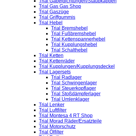
Trial Gabeldichtungen/Staubkappen
Trial Gas Gas Shop
Trial Gaszüge
Trial Griffgummis
Trial Hebel
Trial Bremshebel
Trial Fußbremshebel
Trial Kettenspannerhebel
Trial Kupplungshebel
Trial Schalthebel
Trial Ketten
Trial Kettenräder
Trial Kupplungen/Kupplungsdeckel
Trial Lagersets
Trial Radlager
Trial Schwingenlager
Trial Steuerkopflager
Trial Stoßdämpferlager
Trial Umlenklager
Trial Lenker
Trial Luftfilter
Trial Montesa 4 RT Shop
Trial Morad Räder/Ersatzteile
Trial Motorschutz
Trial Ölfilter