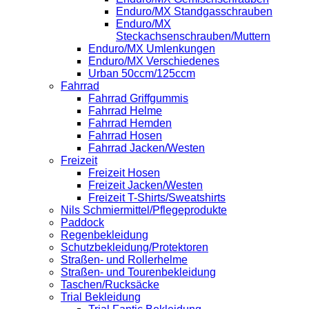
Enduro/MX Standgasschrauben
Enduro/MX
Steckachsenschrauben/Muttern
Enduro/MX Umlenkungen
Enduro/MX Verschiedenes
Urban 50ccm/125ccm
Fahrrad
Fahrrad Griffgummis
Fahrrad Helme
Fahrrad Hemden
Fahrrad Hosen
Fahrrad Jacken/Westen
Freizeit
Freizeit Hosen
Freizeit Jacken/Westen
Freizeit T-Shirts/Sweatshirts
Nils Schmiermittel/Pflegeprodukte
Paddock
Regenbekleidung
Schutzbekleidung/Protektoren
Straßen- und Rollerhelme
Straßen- und Tourenbekleidung
Taschen/Rucksäcke
Trial Bekleidung