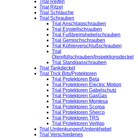
Trial Reifen
Trial Ritzel
Trial Schläuche
Trial Schrauben
Trial Anschlagschrauben
Trial Einstellschrauben
Trial Fußbremshebelschrauben
Trial Gemischschrauben
Trial Kühlerverschlußschrauben
Trial
Öleinfüllschrauben/Inspektionsdeckel
Trial Standgasschrauben
Trial Tankdeckel
Trial Trick Bits/Protektoren
Trial Protektoren Beta
Trial Protektoren Electric Motion
Trial Protektoren Gabelschutz
Trial Protektoren GasGas
Trial Protektoren Montesa
Trial Protektoren Scorpa
Trial Protektoren Sherco
Trial Protektoren TRS
Trial Protektoren Vertigo
Trial Umlenkungen/Umlenkhebel
Trial Verschiedenes