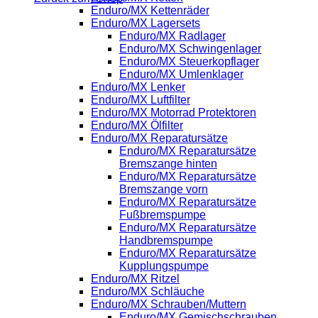
Enduro/MX Kettenräder
Enduro/MX Lagersets
Enduro/MX Radlager
Enduro/MX Schwingenlager
Enduro/MX Steuerkopflager
Enduro/MX Umlenklager
Enduro/MX Lenker
Enduro/MX Luftfilter
Enduro/MX Motorrad Protektoren
Enduro/MX Ölfilter
Enduro/MX Reparatursätze
Enduro/MX Reparatursätze
Bremszange hinten
Enduro/MX Reparatursätze
Bremszange vorn
Enduro/MX Reparatursätze
Fußbremspumpe
Enduro/MX Reparatursätze
Handbremspumpe
Enduro/MX Reparatursätze
Kupplungspumpe
Enduro/MX Ritzel
Enduro/MX Schläuche
Enduro/MX Schrauben/Muttern
Enduro/MX Gemischschrauben