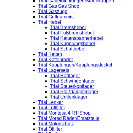
Trial Gabeldichtungen/Staubkappen
Trial Gas Gas Shop
Trial Gaszüge
Trial Griffgummis
Trial Hebel
Trial Bremshebel
Trial Fußbremshebel
Trial Kettenspannerhebel
Trial Kupplungshebel
Trial Schalthebel
Trial Ketten
Trial Kettenräder
Trial Kupplungen/Kupplungsdeckel
Trial Lagersets
Trial Radlager
Trial Schwingenlager
Trial Steuerkopflager
Trial Stoßdämpferlager
Trial Umlenklager
Trial Lenker
Trial Luftfilter
Trial Montesa 4 RT Shop
Trial Morad Räder/Ersatzteile
Trial Motorschutz
Trial Ölfilter