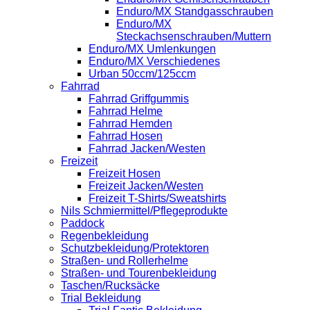
Enduro/MX Standgasschrauben
Enduro/MX
Steckachsenschrauben/Muttern
Enduro/MX Umlenkungen
Enduro/MX Verschiedenes
Urban 50ccm/125ccm
Fahrrad
Fahrrad Griffgummis
Fahrrad Helme
Fahrrad Hemden
Fahrrad Hosen
Fahrrad Jacken/Westen
Freizeit
Freizeit Hosen
Freizeit Jacken/Westen
Freizeit T-Shirts/Sweatshirts
Nils Schmiermittel/Pflegeprodukte
Paddock
Regenbekleidung
Schutzbekleidung/Protektoren
Straßen- und Rollerhelme
Straßen- und Tourenbekleidung
Taschen/Rucksäcke
Trial Bekleidung