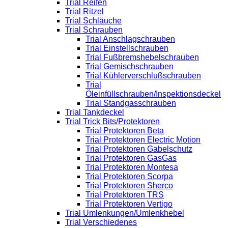
Trial Reifen
Trial Ritzel
Trial Schläuche
Trial Schrauben
Trial Anschlagschrauben
Trial Einstellschrauben
Trial Fußbremshebelschrauben
Trial Gemischschrauben
Trial Kühlerverschlußschrauben
Trial
Öleinfüllschrauben/Inspektionsdeckel
Trial Standgasschrauben
Trial Tankdeckel
Trial Trick Bits/Protektoren
Trial Protektoren Beta
Trial Protektoren Electric Motion
Trial Protektoren Gabelschutz
Trial Protektoren GasGas
Trial Protektoren Montesa
Trial Protektoren Scorpa
Trial Protektoren Sherco
Trial Protektoren TRS
Trial Protektoren Vertigo
Trial Umlenkungen/Umlenkhebel
Trial Verschiedenes