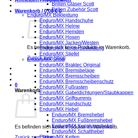
Brillen Gläser Scott
Brillen Zubehör Scott
Warenkorb /
0,00
€
0
Enduro/MX Bekleidung
Enduro/MX Handschuhe
Enduro/MX Helme
Enduro/MX Hemden
Enduro/MX Hosen
Enduro/MX Jacken/Westen
Es befinden sich keine Produkte im Warenkorb.
Enduro/MX Kinderbekleidung
Enduro/MX Stiefel
Zurück zum Shop
Enduro/MX Shop
Enduro/MX Braktec Original
Enduro/MX Bremsbeläge
Enduro/MX Bremsscheiben
Enduro/MX Bremsscheibenschutz
0
Enduro/MX Fußrasten
Warenkorb
Enduro/MX Gabeldichtungen/Staubkappen
Enduro/MX Griffgummis
Enduro/MX Handschutz
Enduro/MX Hebel
Enduro/MX Bremshebel
Enduro/MX Fußbremshebel
Enduro/MX Kupplungshebel
Es befinden sich keine Produkte im Warenkorb.
Enduro/MX Schalthebel
Enduro/MX Ketten
Zurück zum Shop