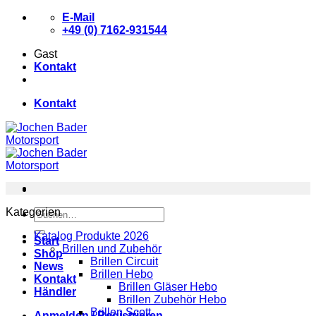
Zum
E-Mail
Inhalt
+49 (0) 7162-931544
springen
Gast
Kontakt
Kontakt
Kategorien
Suchen
nach:
Katalog Produkte 2026
Start
Brillen und Zubehör
Shop
Brillen Circuit
News
Brillen Hebo
Kontakt
Brillen Gläser Hebo
Händler
Brillen Zubehör Hebo
Brillen Scott
Anmelden / Registrieren