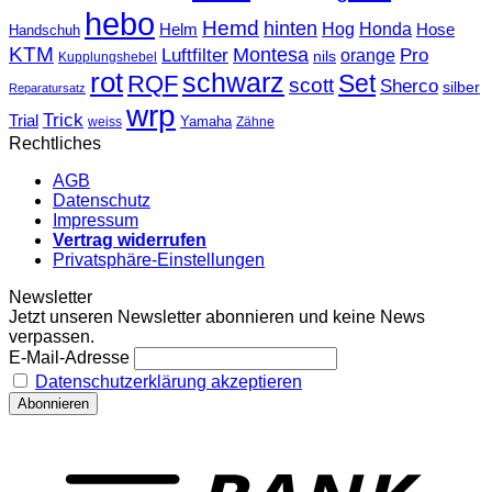
hebo
Hemd
hinten
Hog
Honda
Helm
Hose
Handschuh
KTM
Montesa
Luftfilter
orange
Pro
nils
Kupplungshebel
rot
schwarz
Set
RQF
scott
Sherco
silber
Reparatursatz
wrp
Trick
Trial
weiss
Yamaha
Zähne
Rechtliches
AGB
Datenschutz
Impressum
Vertrag widerrufen
Privatsphäre-Einstellungen
Newsletter
Jetzt unseren Newsletter abonnieren und keine News
verpassen.
E-Mail-Adresse
Datenschutzerklärung akzeptieren
T