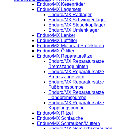
Enduro/MX Kettenräder
Enduro/MX Lagersets
Enduro/MX Radlager
Enduro/MX Schwingenlager
Enduro/MX Steuerkopflager
Enduro/MX Umlenklager
Enduro/MX Lenker
Enduro/MX Luftfilter
Enduro/MX Motorrad Protektoren
Enduro/MX Ölfilter
Enduro/MX Reparatursätze
Enduro/MX Reparatursätze
Bremszange hinten
Enduro/MX Reparatursätze
Bremszange vorn
Enduro/MX Reparatursätze
Fußbremspumpe
Enduro/MX Reparatursätze
Handbremspumpe
Enduro/MX Reparatursätze
Kupplungspumpe
Enduro/MX Ritzel
Enduro/MX Schläuche
Enduro/MX Schrauben/Muttern
Enduro/MX Gemischschrauben