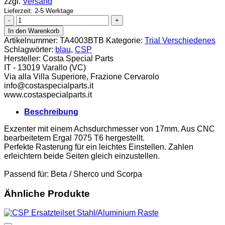
zzgl.
Versand
Lieferzeit: 2-5 Werktage
CSP
Excenter
In den Warenkorb
blau
Artikelnummer:
TA4003BTB
Kategorie:
Trial Verschiedenes
Menge
Schlagwörter:
blau
,
CSP
Hersteller:
Costa Special Parts
IT - 13019 Varallo (VC)
Via alla Villa Superiore, Frazione Cervarolo
info@costaspecialparts.it
www.costaspecialparts.it
Beschreibung
Exzenter mit einem Achsdurchmesser von 17mm. Aus CNC
bearbeitetem Ergal 7075 T6 hergestellt.
Perfekte Rasterung für ein leichtes Einstellen. Zahlen
erleichtern beide Seiten gleich einzustellen.
Passend für: Beta / Sherco und Scorpa
Ähnliche Produkte