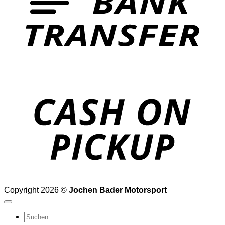
o
P
Copyright 2026 ©
Jochen Bader Motorsport
Suchen
nach: