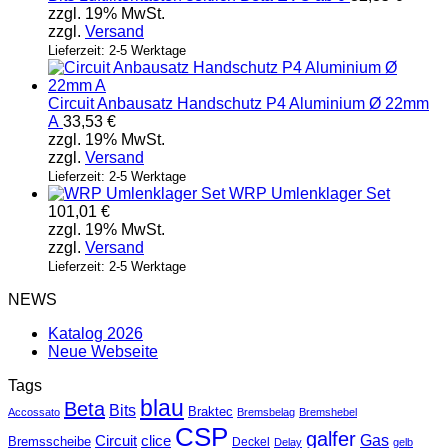
zzgl. 19% MwSt.
zzgl.
Versand
Lieferzeit: 2-5 Werktage
Circuit Anbausatz Handschutz P4 Aluminium Ø 22mm
A
33,53
€
zzgl. 19% MwSt.
zzgl.
Versand
Lieferzeit: 2-5 Werktage
WRP Umlenklager Set
101,01
€
zzgl. 19% MwSt.
zzgl.
Versand
Lieferzeit: 2-5 Werktage
NEWS
Katalog 2026
Neue Webseite
Tags
blau
Beta
Bits
Braktec
Accossato
Bremsbelag
Bremshebel
CSP
galfer
Gas
Circuit
clice
Bremsscheibe
Deckel
Delay
gelb