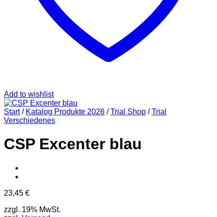
Add to wishlist
Start
/
Katalog Produkte 2026
/
Trial Shop
/
Trial
Verschiedenes
CSP Excenter blau
23,45
€
zzgl. 19% MwSt.