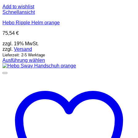
Add to wishlist
Schnellansicht
Hebo Ripple Helm orange
75,54
€
zzgl. 19% MwSt.
zzgl.
Versand
Lieferzeit: 2-5 Werktage
Ausführung wählen
Dieses
Produkt
weist
mehrere
Varianten
auf.
Die
Optionen
können
auf
der
Produktseite
gewählt
werden