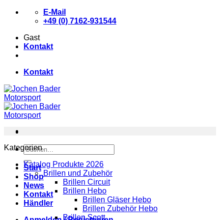
Zum
E-Mail
Inhalt
+49 (0) 7162-931544
springen
Gast
Kontakt
Kontakt
Kategorien
Suchen
nach:
Katalog Produkte 2026
Start
Brillen und Zubehör
Shop
Brillen Circuit
News
Brillen Hebo
Kontakt
Brillen Gläser Hebo
Händler
Brillen Zubehör Hebo
Brillen Scott
Anmelden / Registrieren