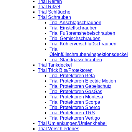
Trial Reifen
Trial Ritzel
Trial Schläuche
Trial Schrauben
Trial Anschlagschrauben
Trial Einstellschrauben
Trial Fußbremshebelschrauben
Trial Gemischschrauben
Trial Kühlerverschlußschrauben
Trial
Öleinfüllschrauben/Inspektionsdeckel
Trial Standgasschrauben
Trial Tankdeckel
Trial Trick Bits/Protektoren
Trial Protektoren Beta
Trial Protektoren Electric Motion
Trial Protektoren Gabelschutz
Trial Protektoren GasGas
Trial Protektoren Montesa
Trial Protektoren Scorpa
Trial Protektoren Sherco
Trial Protektoren TRS
Trial Protektoren Vertigo
Trial Umlenkungen/Umlenkhebel
Trial Verschiedenes