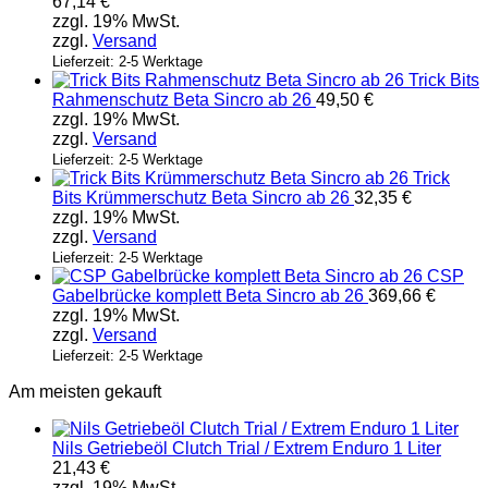
67,14
€
mehrere
zzgl. 19% MwSt.
Varianten
zzgl.
Versand
auf.
Die
Lieferzeit: 2-5 Werktage
Trick Bits
Optionen
Rahmenschutz Beta Sincro ab 26
49,50
€
können
zzgl. 19% MwSt.
auf
zzgl.
Versand
der
Produktseite
Lieferzeit: 2-5 Werktage
Trick
gewählt
Bits Krümmerschutz Beta Sincro ab 26
32,35
€
werden
zzgl. 19% MwSt.
zzgl.
Versand
Lieferzeit: 2-5 Werktage
CSP
Gabelbrücke komplett Beta Sincro ab 26
369,66
€
zzgl. 19% MwSt.
zzgl.
Versand
Lieferzeit: 2-5 Werktage
Am meisten gekauft
Nils Getriebeöl Clutch Trial / Extrem Enduro 1 Liter
21,43
€
zzgl. 19% MwSt.