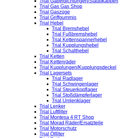
Trial Gabeldichtungen/Staubkappen
Trial Gas Gas Shop
Trial Gaszüge
Trial Griffgummis
Trial Hebel
Trial Bremshebel
Trial Fußbremshebel
Trial Kettenspannerhebel
Trial Kupplungshebel
Trial Schalthebel
Trial Ketten
Trial Kettenräder
Trial Kupplungen/Kupplungsdeckel
Trial Lagersets
Trial Radlager
Trial Schwingenlager
Trial Steuerkopflager
Trial Stoßdämpferlager
Trial Umlenklager
Trial Lenker
Trial Luftfilter
Trial Montesa 4 RT Shop
Trial Morad Räder/Ersatzteile
Trial Motorschutz
Trial Ölfilter