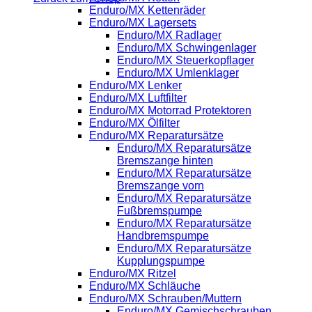
Enduro/MX Kettenräder
Enduro/MX Lagersets
Enduro/MX Radlager
Enduro/MX Schwingenlager
Enduro/MX Steuerkopflager
Enduro/MX Umlenklager
Enduro/MX Lenker
Enduro/MX Luftfilter
Enduro/MX Motorrad Protektoren
Enduro/MX Ölfilter
Enduro/MX Reparatursätze
Enduro/MX Reparatursätze
Bremszange hinten
Enduro/MX Reparatursätze
Bremszange vorn
Enduro/MX Reparatursätze
Fußbremspumpe
Enduro/MX Reparatursätze
Handbremspumpe
Enduro/MX Reparatursätze
Kupplungspumpe
Enduro/MX Ritzel
Enduro/MX Schläuche
Enduro/MX Schrauben/Muttern
Enduro/MX Gemischschrauben