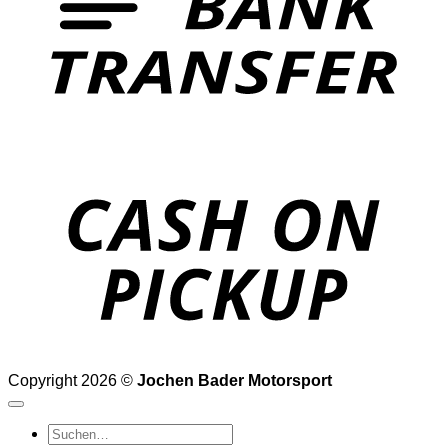
o
P
Copyright 2026 ©
Jochen Bader Motorsport
Suchen