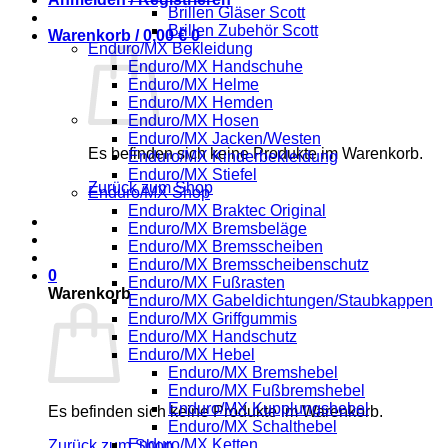
Brillen Gläser Scott
Brillen Zubehör Scott
Warenkorb /
0,00
€
0
Enduro/MX Bekleidung
Enduro/MX Handschuhe
Enduro/MX Helme
Enduro/MX Hemden
Enduro/MX Hosen
Enduro/MX Jacken/Westen
Es befinden sich keine Produkte im Warenkorb.
Enduro/MX Kinderbekleidung
Enduro/MX Stiefel
Zurück zum Shop
Enduro/MX Shop
Enduro/MX Braktec Original
Enduro/MX Bremsbeläge
Enduro/MX Bremsscheiben
Enduro/MX Bremsscheibenschutz
0
Enduro/MX Fußrasten
Warenkorb
Enduro/MX Gabeldichtungen/Staubkappen
Enduro/MX Griffgummis
Enduro/MX Handschutz
Enduro/MX Hebel
Enduro/MX Bremshebel
Enduro/MX Fußbremshebel
Enduro/MX Kupplungshebel
Es befinden sich keine Produkte im Warenkorb.
Enduro/MX Schalthebel
Enduro/MX Ketten
Zurück zum Shop