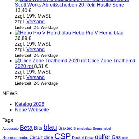
Scott Works Abreißscheiben 20 Refil Hustle Serie
13,40
€
zzgl. 19% MwSt.
zzgl.
Versand
Lieferzeit: 2-5 Werktage
Hebo Pro V Hemd blau
36,89
€
zzgl. 19% MwSt.
zzgl.
Versand
Lieferzeit: 2-5 Werktage
Clice Zone Trialhemd
2020 rot
8,31
€
zzgl. 19% MwSt.
zzgl.
Versand
Lieferzeit: 2-5 Werktage
NEWS
Katalog 2026
Neue Webseite
Tags
blau
Beta
Bits
Braktec
Accossato
Bremsbelag
Bremshebel
CSP
galfer
Gas
Circuit
clice
Bremsscheibe
Deckel
Delay
gelb