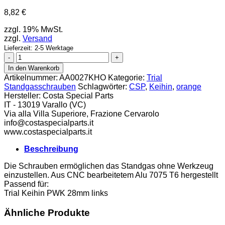
8,82
€
zzgl. 19% MwSt.
zzgl.
Versand
Lieferzeit: 2-5 Werktage
CSP
Keihin
In den Warenkorb
Standgasschraube
Artikelnummer:
AA0027KHO
Kategorie:
Trial
links
Standgasschrauben
Schlagwörter:
CSP
,
Keihin
,
orange
orange
Hersteller:
Costa Special Parts
Menge
IT - 13019 Varallo (VC)
Via alla Villa Superiore, Frazione Cervarolo
info@costaspecialparts.it
www.costaspecialparts.it
Beschreibung
Die Schrauben ermöglichen das Standgas ohne Werkzeug
einzustellen. Aus CNC bearbeitetem Alu 7075 T6 hergestellt
Passend für:
Trial Keihin PWK 28mm links
Ähnliche Produkte