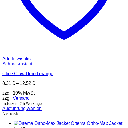
Add to wishlist
Schnellansicht
Clice Claw Hemd orange
Preisspanne:
8,31
€
–
12,52
€
8,31 €
zzgl. 19% MwSt.
bis
zzgl.
Versand
12,52 €
Lieferzeit: 2-5 Werktage
Ausführung wählen
Dieses
Neueste
Produkt
Ortema Ortho-Max Jacket
weist