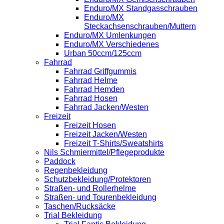
Enduro/MX Standgasschrauben
Enduro/MX
Steckachsenschrauben/Muttern
Enduro/MX Umlenkungen
Enduro/MX Verschiedenes
Urban 50ccm/125ccm
Fahrrad
Fahrrad Griffgummis
Fahrrad Helme
Fahrrad Hemden
Fahrrad Hosen
Fahrrad Jacken/Westen
Freizeit
Freizeit Hosen
Freizeit Jacken/Westen
Freizeit T-Shirts/Sweatshirts
Nils Schmiermittel/Pflegeprodukte
Paddock
Regenbekleidung
Schutzbekleidung/Protektoren
Straßen- und Rollerhelme
Straßen- und Tourenbekleidung
Taschen/Rucksäcke
Trial Bekleidung