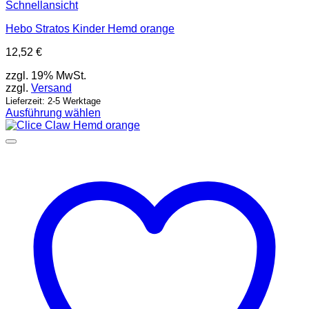
Schnellansicht
Hebo Stratos Kinder Hemd orange
12,52
€
zzgl. 19% MwSt.
zzgl.
Versand
Lieferzeit: 2-5 Werktage
Ausführung wählen
Dieses
Produkt
weist
mehrere
Varianten
auf.
Die
Optionen
können
auf
der
Produktseite
gewählt
werden