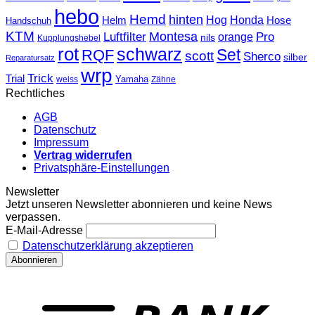
hebo
Hemd
hinten
Hog
Honda
Helm
Hose
Handschuh
KTM
Montesa
Luftfilter
orange
Pro
nils
Kupplungshebel
rot
schwarz
Set
RQF
scott
Sherco
silber
Reparatursatz
wrp
Trick
Trial
weiss
Yamaha
Zähne
Rechtliches
AGB
Datenschutz
Impressum
Vertrag widerrufen
Privatsphäre-Einstellungen
Newsletter
Jetzt unseren Newsletter abonnieren und keine News
verpassen.
E-Mail-Adresse
Datenschutzerklärung akzeptieren
T