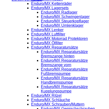
Enduro/MX Kettenräder
Enduro/MX Lagersets
Enduro/MX Radlager
Enduro/MX Schwingenlager
Enduro/MX Steuerkopflager
Enduro/MX Umlenklager
Enduro/MX Lenker
Enduro/MX Luftfilter
Enduro/MX Motorrad Protektoren
Enduro/MX Ölfilter
Enduro/MX Reparatursätze
Enduro/MX Reparatursätze
Bremszange hinten
Enduro/MX Reparatursätze
Bremszange vorn
Enduro/MX Reparatursätze
Fußbremspumpe
Enduro/MX Reparatursätze
Handbremspumpe
Enduro/MX Reparatursätze
Kupplungspumpe
Enduro/MX Ritzel
Enduro/MX Schläuche
Enduro/MX Schrauben/Muttern
Enduro/MX Gemischschrauben