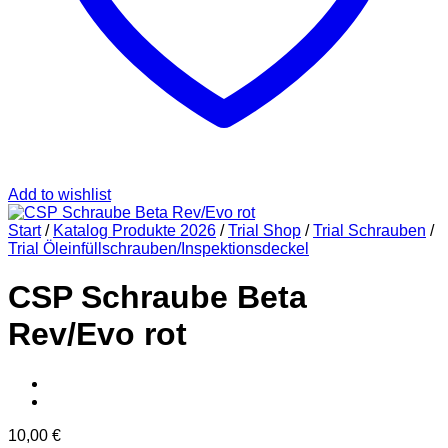
Add to wishlist
Start
/
Katalog Produkte 2026
/
Trial Shop
/
Trial Schrauben
/
Trial Öleinfüllschrauben/Inspektionsdeckel
CSP Schraube Beta
Rev/Evo rot
10,00
€