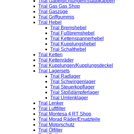
Trial Gabeldichtungen/Staubkappen
Trial Gas Gas Shop
Trial Gaszüge
Trial Griffgummis
Trial Hebel
Trial Bremshebel
Trial Fußbremshebel
Trial Kettenspannerhebel
Trial Kupplungshebel
Trial Schalthebel
Trial Ketten
Trial Kettenräder
Trial Kupplungen/Kupplungsdeckel
Trial Lagersets
Trial Radlager
Trial Schwingenlager
Trial Steuerkopflager
Trial Stoßdämpferlager
Trial Umlenklager
Trial Lenker
Trial Luftfilter
Trial Montesa 4 RT Shop
Trial Morad Räder/Ersatzteile
Trial Motorschutz
Trial Ölfilter