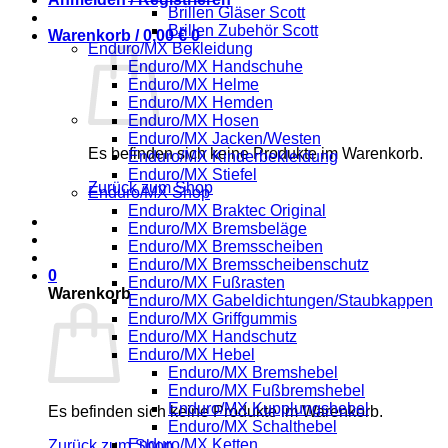
Brillen Gläser Scott
Brillen Zubehör Scott
Warenkorb /
0,00
€
0
Enduro/MX Bekleidung
Enduro/MX Handschuhe
Enduro/MX Helme
Enduro/MX Hemden
Enduro/MX Hosen
Enduro/MX Jacken/Westen
Es befinden sich keine Produkte im Warenkorb.
Enduro/MX Kinderbekleidung
Enduro/MX Stiefel
Zurück zum Shop
Enduro/MX Shop
Enduro/MX Braktec Original
Enduro/MX Bremsbeläge
Enduro/MX Bremsscheiben
Enduro/MX Bremsscheibenschutz
0
Enduro/MX Fußrasten
Warenkorb
Enduro/MX Gabeldichtungen/Staubkappen
Enduro/MX Griffgummis
Enduro/MX Handschutz
Enduro/MX Hebel
Enduro/MX Bremshebel
Enduro/MX Fußbremshebel
Enduro/MX Kupplungshebel
Es befinden sich keine Produkte im Warenkorb.
Enduro/MX Schalthebel
Enduro/MX Ketten
Zurück zum Shop