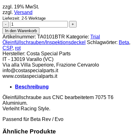
zzgl. 19% MwSt.
zzgl.
Versand
Lieferzeit: 2-5 Werktage
CSP
Schraube
In den Warenkorb
Beta
Artikelnummer:
TA0101BTR
Kategorie:
Trial
Rev/Evo
Öleinfüllschrauben/Inspektionsdeckel
Schlagwörter:
Beta
,
rot
CSP
,
rot
Menge
Hersteller:
Costa Special Parts
IT - 13019 Varallo (VC)
Via alla Villa Superiore, Frazione Cervarolo
info@costaspecialparts.it
www.costaspecialparts.it
Beschreibung
Öleinfüllschraube aus CNC bearbeitetem 7075 T6
Aluminium.
Verleiht Racing Style.
Passend für Beta Rev / Evo
Ähnliche Produkte