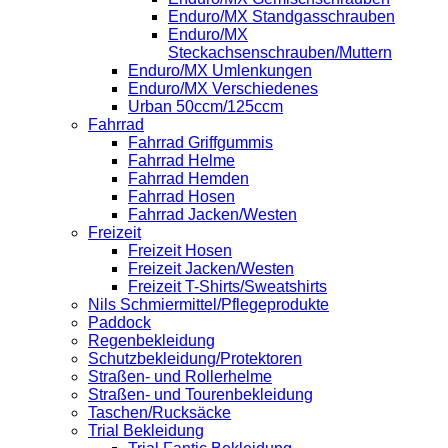
Enduro/MX Standgasschrauben
Enduro/MX
Steckachsenschrauben/Muttern
Enduro/MX Umlenkungen
Enduro/MX Verschiedenes
Urban 50ccm/125ccm
Fahrrad
Fahrrad Griffgummis
Fahrrad Helme
Fahrrad Hemden
Fahrrad Hosen
Fahrrad Jacken/Westen
Freizeit
Freizeit Hosen
Freizeit Jacken/Westen
Freizeit T-Shirts/Sweatshirts
Nils Schmiermittel/Pflegeprodukte
Paddock
Regenbekleidung
Schutzbekleidung/Protektoren
Straßen- und Rollerhelme
Straßen- und Tourenbekleidung
Taschen/Rucksäcke
Trial Bekleidung