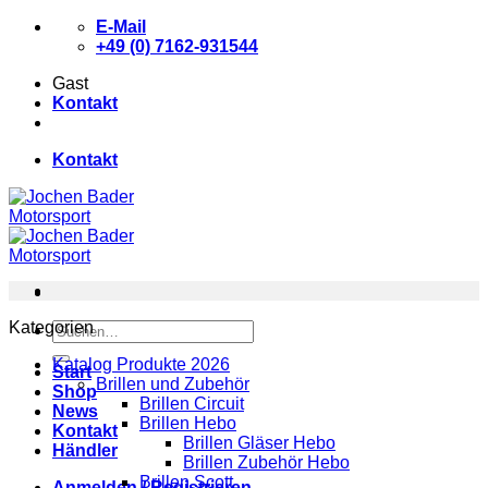
Zum
E-Mail
Inhalt
+49 (0) 7162-931544
springen
Gast
Kontakt
Kontakt
Kategorien
Suchen
nach:
Katalog Produkte 2026
Start
Brillen und Zubehör
Shop
Brillen Circuit
News
Brillen Hebo
Kontakt
Brillen Gläser Hebo
Händler
Brillen Zubehör Hebo
Brillen Scott
Anmelden / Registrieren