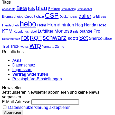
Tags
blau
Beta
Bits
Braktec
Accossato
Bremsbelag
Bremshebel
CSP
galfer
Gas
Circuit
clice
Bremsscheibe
Deckel
Delay
gelb
hebo
Hemd
hinten
Hog
Honda
Helm
Hose
Handschuh
KTM
Montesa
Luftfilter
orange
Pro
nils
Kupplungshebel
rot
schwarz
Set
RQF
scott
Sherco
silber
Reparatursatz
wrp
Trick
Trial
weiss
Yamaha
Zähne
Rechtliches
AGB
Datenschutz
Impressum
Vertrag widerrufen
Privatsphäre-Einstellungen
Newsletter
Jetzt unseren Newsletter abonnieren und keine News
verpassen.
E-Mail-Adresse
Datenschutzerklärung akzeptieren