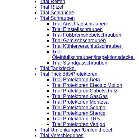
Trial Reifen
Trial Ritzel
Trial Schläuche
Trial Schrauben
Trial Anschlagschrauben
Trial Einstellschrauben
Trial Fußbremshebelschrauben
Trial Gemischschrauben
Trial Kühlerverschlußschrauben
Trial
Öleinfüllschrauben/Inspektionsdeckel
Trial Standgasschrauben
Trial Tankdeckel
Trial Trick Bits/Protektoren
Trial Protektoren Beta
Trial Protektoren Electric Motion
Trial Protektoren Gabelschutz
Trial Protektoren GasGas
Trial Protektoren Montesa
Trial Protektoren Scorpa
Trial Protektoren Sherco
Trial Protektoren TRS
Trial Protektoren Vertigo
Trial Umlenkungen/Umlenkhebel
Trial Verschiedenes