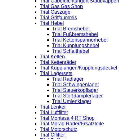
Trial Gabeldichtungen/Staubkappen
Trial Gas Gas Shop
Trial Gaszüge
Trial Griffgummis
Trial Hebel
Trial Bremshebel
Trial Fußbremshebel
Trial Kettenspannerhebel
Trial Kupplungshebel
Trial Schalthebel
Trial Ketten
Trial Kettenräder
Trial Kupplungen/Kupplungsdeckel
Trial Lagersets
Trial Radlager
Trial Schwingenlager
Trial Steuerkopflager
Trial Stoßdämpferlager
Trial Umlenklager
Trial Lenker
Trial Luftfilter
Trial Montesa 4 RT Shop
Trial Morad Räder/Ersatzteile
Trial Motorschutz
Trial Ölfilter