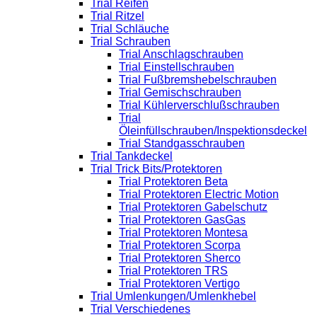
Trial Reifen
Trial Ritzel
Trial Schläuche
Trial Schrauben
Trial Anschlagschrauben
Trial Einstellschrauben
Trial Fußbremshebelschrauben
Trial Gemischschrauben
Trial Kühlerverschlußschrauben
Trial
Öleinfüllschrauben/Inspektionsdeckel
Trial Standgasschrauben
Trial Tankdeckel
Trial Trick Bits/Protektoren
Trial Protektoren Beta
Trial Protektoren Electric Motion
Trial Protektoren Gabelschutz
Trial Protektoren GasGas
Trial Protektoren Montesa
Trial Protektoren Scorpa
Trial Protektoren Sherco
Trial Protektoren TRS
Trial Protektoren Vertigo
Trial Umlenkungen/Umlenkhebel
Trial Verschiedenes