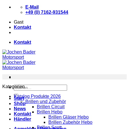
Zum
E-Mail
Inhalt
+49 (0) 7162-931544
springen
Gast
Kontakt
Kontakt
Kategorien
Suchen
nach:
Katalog Produkte 2026
Start
Brillen und Zubehör
Shop
Brillen Circuit
News
Brillen Hebo
Kontakt
Brillen Gläser Hebo
Händler
Brillen Zubehör Hebo
Brillen Scott
Anmelden / Registrieren