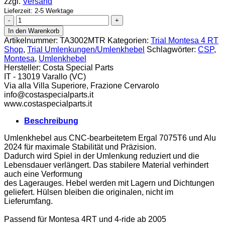
zzgl.
Versand
Lieferzeit: 2-5 Werktage
CSP
Umlenkhebel
In den Warenkorb
Montesa
Artikelnummer:
TA3002MTR
Kategorien:
Trial Montesa 4 RT
Menge
Shop
,
Trial Umlenkungen/Umlenkhebel
Schlagwörter:
CSP
,
Montesa
,
Umlenkhebel
Hersteller:
Costa Special Parts
IT - 13019 Varallo (VC)
Via alla Villa Superiore, Frazione Cervarolo
info@costaspecialparts.it
www.costaspecialparts.it
Beschreibung
Umlenkhebel aus CNC-bearbeitetem Ergal 7075T6 und Alu
2024 für maximale Stabilität und Präzision.
Dadurch wird Spiel in der Umlenkung reduziert und die
Lebensdauer verlängert. Das stabilere Material verhindert
auch eine Verformung
des Lagerauges. Hebel werden mit Lagern und Dichtungen
geliefert. Hülsen bleiben die originalen, nicht im
Lieferumfang.
Passend für Montesa 4RT und 4-ride ab 2005