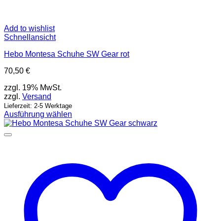
Add to wishlist
Schnellansicht
Hebo Montesa Schuhe SW Gear rot
70,50
€
zzgl. 19% MwSt.
zzgl.
Versand
Lieferzeit: 2-5 Werktage
Ausführung wählen
Dieses
Produkt
weist
mehrere
Varianten
auf.
Die
Optionen
können
auf
der
Produktseite