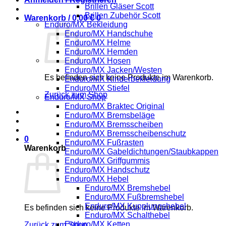
Brillen Gläser Scott
Brillen Zubehör Scott
Warenkorb /
0,00
€
0
Enduro/MX Bekleidung
Enduro/MX Handschuhe
Enduro/MX Helme
Enduro/MX Hemden
Enduro/MX Hosen
Enduro/MX Jacken/Westen
Es befinden sich keine Produkte im Warenkorb.
Enduro/MX Kinderbekleidung
Enduro/MX Stiefel
Zurück zum Shop
Enduro/MX Shop
Enduro/MX Braktec Original
Enduro/MX Bremsbeläge
Enduro/MX Bremsscheiben
Enduro/MX Bremsscheibenschutz
0
Enduro/MX Fußrasten
Warenkorb
Enduro/MX Gabeldichtungen/Staubkappen
Enduro/MX Griffgummis
Enduro/MX Handschutz
Enduro/MX Hebel
Enduro/MX Bremshebel
Enduro/MX Fußbremshebel
Enduro/MX Kupplungshebel
Es befinden sich keine Produkte im Warenkorb.
Enduro/MX Schalthebel
Enduro/MX Ketten
Zurück zum Shop