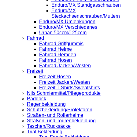
Enduro/MX Standgasschrauben
Enduro/MX
Steckachsenschrauben/Muttern
Enduro/MX Umlenkungen
Enduro/MX Verschiedenes
Urban 50ccm/125ccm
Fahrrad
Fahrrad Griffgummis
Fahrrad Helme
Fahrrad Hemden
Fahrrad Hosen
Fahrrad Jacken/Westen
Freizeit
Freizeit Hosen
Freizeit Jacken/Westen
Freizeit T-Shirts/Sweatshirts
Nils Schmiermittel/Pflegeprodukte
Paddock
Regenbekleidung
Schutzbekleidung/Protektoren
Straßen- und Rollerhelme
Straßen- und Tourenbekleidung
Taschen/Rucksäcke
Trial Bekleidung