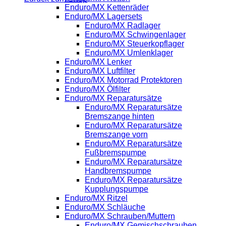
Enduro/MX Kettenräder
Enduro/MX Lagersets
Enduro/MX Radlager
Enduro/MX Schwingenlager
Enduro/MX Steuerkopflager
Enduro/MX Umlenklager
Enduro/MX Lenker
Enduro/MX Luftfilter
Enduro/MX Motorrad Protektoren
Enduro/MX Ölfilter
Enduro/MX Reparatursätze
Enduro/MX Reparatursätze
Bremszange hinten
Enduro/MX Reparatursätze
Bremszange vorn
Enduro/MX Reparatursätze
Fußbremspumpe
Enduro/MX Reparatursätze
Handbremspumpe
Enduro/MX Reparatursätze
Kupplungspumpe
Enduro/MX Ritzel
Enduro/MX Schläuche
Enduro/MX Schrauben/Muttern
Enduro/MX Gemischschrauben