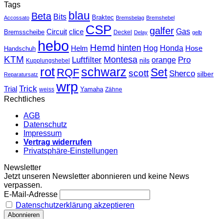
Tags
blau
Beta
Bits
Braktec
Accossato
Bremsbelag
Bremshebel
CSP
galfer
Gas
Circuit
clice
Bremsscheibe
Deckel
Delay
gelb
hebo
Hemd
hinten
Hog
Honda
Helm
Hose
Handschuh
KTM
Montesa
Luftfilter
orange
Pro
nils
Kupplungshebel
rot
schwarz
Set
RQF
scott
Sherco
silber
Reparatursatz
wrp
Trick
Trial
weiss
Yamaha
Zähne
Rechtliches
AGB
Datenschutz
Impressum
Vertrag widerrufen
Privatsphäre-Einstellungen
Newsletter
Jetzt unseren Newsletter abonnieren und keine News
verpassen.
E-Mail-Adresse
Datenschutzerklärung akzeptieren