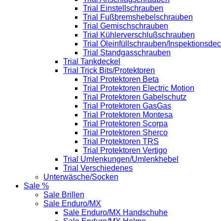
Trial Einstellschrauben
Trial Fußbremshebelschrauben
Trial Gemischschrauben
Trial Kühlerverschlußschrauben
Trial Öleinfüllschrauben/Inspektionsdec
Trial Standgasschrauben
Trial Tankdeckel
Trial Trick Bits/Protektoren
Trial Protektoren Beta
Trial Protektoren Electric Motion
Trial Protektoren Gabelschutz
Trial Protektoren GasGas
Trial Protektoren Montesa
Trial Protektoren Scorpa
Trial Protektoren Sherco
Trial Protektoren TRS
Trial Protektoren Vertigo
Trial Umlenkungen/Umlenkhebel
Trial Verschiedenes
Unterwäsche/Socken
Sale %
Sale Brillen
Sale Enduro/MX
Sale Enduro/MX Handschuhe