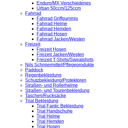
Enduro/MX Verschiedenes
Urban 50ccm/125ccm
Fahrrad
Fahrrad Griffgummis
Fahrrad Helme
Fahrrad Hemden
Fahrrad Hosen
Fahrrad Jacken/Westen
Freizeit
Freizeit Hosen
Freizeit Jacken/Westen
Freizeit T-Shirts/Sweatshirts
Nils Schmiermittel/Pflegeprodukte
Paddock
Regenbekleidung
Schutzbekleidung/Protektoren
Straßen- und Rollerhelme
Straßen- und Tourenbekleidung
Taschen/Rucksäcke
Trial Bekleidung
Trial Fantic Bekleidung
Trial Handschuhe
Trial Helme
Trial Hemden
Trial Hosen