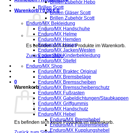
Brillen Zubehör Hebo
Brillen Scott
Warenkorb /
0,00
€
0
Brillen Gläser Scott
Brillen Zubehör Scott
Enduro/MX Bekleidung
Enduro/MX Handschuhe
Enduro/MX Helme
Enduro/MX Hemden
Enduro/MX Hosen
Es befinden sich keine Produkte im Warenkorb.
Enduro/MX Jacken/Westen
Enduro/MX Kinderbekleidung
Zurück zum Shop
Enduro/MX Stiefel
Enduro/MX Shop
Enduro/MX Braktec Original
Enduro/MX Bremsbeläge
0
Enduro/MX Bremsscheiben
Warenkorb
Enduro/MX Bremsscheibenschutz
Enduro/MX Fußrasten
Enduro/MX Gabeldichtungen/Staubkappen
Enduro/MX Griffgummis
Enduro/MX Handschutz
Enduro/MX Hebel
Enduro/MX Bremshebel
Es befinden sich keine Produkte im Warenkorb.
Enduro/MX Fußbremshebel
Enduro/MX Kupplungshebel
Zurück zum Shop