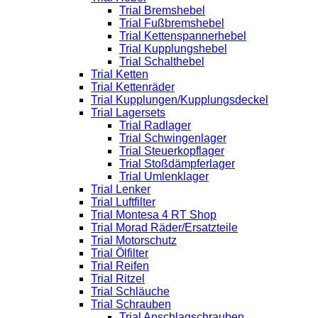
Trial Bremshebel
Trial Fußbremshebel
Trial Kettenspannerhebel
Trial Kupplungshebel
Trial Schalthebel
Trial Ketten
Trial Kettenräder
Trial Kupplungen/Kupplungsdeckel
Trial Lagersets
Trial Radlager
Trial Schwingenlager
Trial Steuerkopflager
Trial Stoßdämpferlager
Trial Umlenklager
Trial Lenker
Trial Luftfilter
Trial Montesa 4 RT Shop
Trial Morad Räder/Ersatzteile
Trial Motorschutz
Trial Ölfilter
Trial Reifen
Trial Ritzel
Trial Schläuche
Trial Schrauben
Trial Anschlagschrauben