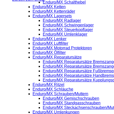
Enduro/MX Schalthebel
Enduro/MX Ketten
Enduro/MX Kettenräder
Enduro/MX Lagersets
Enduro/MX Radlager
Enduro/MX Schwingenlager
Enduro/MX Steuerkopflager
Enduro/MX Umlenklager
Enduro/MX Lenker
Enduro/MX Luftfilter
Enduro/MX Motorrad Protektoren
Enduro/MX Ölfilter
Enduro/MX Reparatursätze
Enduro/MX Reparatursätze Bremszange
Enduro/MX Reparatursätze Bremszang
Enduro/MX Reparatursätze Fußbrems
Enduro/MX Reparatursätze Handbrem
Enduro/MX Reparatursätze Kupplung
Enduro/MX Ritzel
Enduro/MX Schläuche
Enduro/MX Schrauben/Muttern
Enduro/MX Gemischschrauben
Enduro/MX Standgasschrauben
Enduro/MX Steckachsenschrauben/Mut
Enduro/MX Umlenkungen