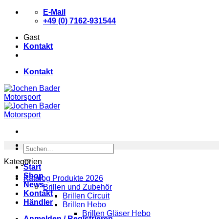
Zum
E-Mail
Inhalt
+49 (0) 7162-931544
springen
Gast
Kontakt
Kontakt
Suchen
nach:
Kategorien
Start
Shop
Katalog Produkte 2026
News
Brillen und Zubehör
Kontakt
Brillen Circuit
Händler
Brillen Hebo
Brillen Gläser Hebo
Anmelden / Registrieren