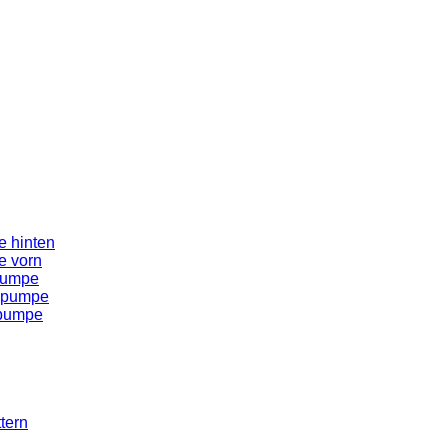
 hinten
e vorn
pumpe
spumpe
spumpe
tern