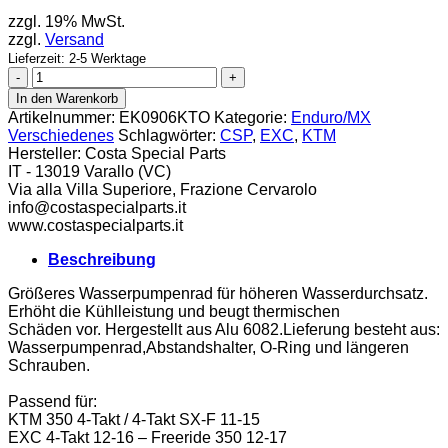
zzgl. 19% MwSt.
zzgl.
Versand
Lieferzeit: 2-5 Werktage
CSP
Wasserpumpe
In den Warenkorb
KTM
Artikelnummer:
EK0906KTO
Kategorie:
Enduro/MX
EXC
Verschiedenes
Schlagwörter:
CSP
,
EXC
,
KTM
/
Hersteller:
Costa Special Parts
Freeride
IT - 13019 Varallo (VC)
Menge
Via alla Villa Superiore, Frazione Cervarolo
info@costaspecialparts.it
www.costaspecialparts.it
Beschreibung
Größeres Wasserpumpenrad für höheren Wasserdurchsatz.
Erhöht die Kühlleistung und beugt thermischen
Schäden vor. Hergestellt aus Alu 6082.Lieferung besteht aus:
Wasserpumpenrad,Abstandshalter, O-Ring und längeren
Schrauben.
Passend für:
KTM 350 4-Takt / 4-Takt SX-F 11-15
EXC 4-Takt 12-16 – Freeride 350 12-17