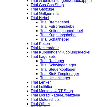
Trial Gabeldichtungen/Staubkappen
Trial Gas Gas Shop
Trial Gaszüge
Trial Griffgummis
Trial Hebel
Trial Bremshebel
Trial Fußbremshebel
Trial Kettenspannerhebel
Trial Kupplungshebel
Trial Schalthebel
Trial Ketten
Trial Kettenräder
Trial Kupplungen/Kupplungsdeckel
Trial Lagersets
Trial Radlager
Trial Schwingenlager
Trial Steuerkopflager
Trial Stoßdämpferlager
Trial Umlenklager
Trial Lenker
Trial Luftfilter
Trial Montesa 4 RT Shop
Trial Morad Räder/Ersatzteile
Trial Motorschutz
Trial Ölfilter