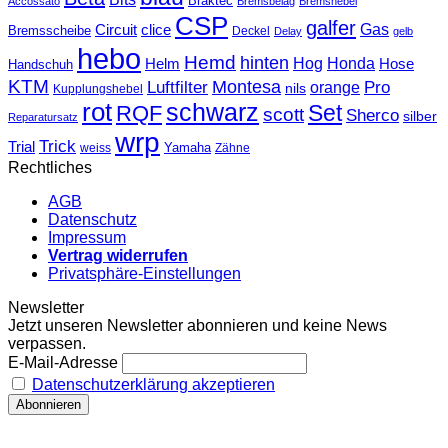
Braktec
Accossato
Bremsbelag
Bremshebel
CSP
galfer
Gas
Circuit
clice
Bremsscheibe
Deckel
Delay
gelb
hebo
Hemd
hinten
Hog
Honda
Helm
Hose
Handschuh
KTM
Montesa
Luftfilter
orange
Pro
nils
Kupplungshebel
rot
schwarz
Set
RQF
scott
Sherco
silber
Reparatursatz
wrp
Trick
Trial
weiss
Yamaha
Zähne
Rechtliches
AGB
Datenschutz
Impressum
Vertrag widerrufen
Privatsphäre-Einstellungen
Newsletter
Jetzt unseren Newsletter abonnieren und keine News
verpassen.
E-Mail-Adresse
Datenschutzerklärung akzeptieren
T