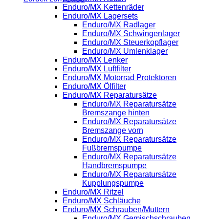
Enduro/MX Kettenräder
Enduro/MX Lagersets
Enduro/MX Radlager
Enduro/MX Schwingenlager
Enduro/MX Steuerkopflager
Enduro/MX Umlenklager
Enduro/MX Lenker
Enduro/MX Luftfilter
Enduro/MX Motorrad Protektoren
Enduro/MX Ölfilter
Enduro/MX Reparatursätze
Enduro/MX Reparatursätze
Bremszange hinten
Enduro/MX Reparatursätze
Bremszange vorn
Enduro/MX Reparatursätze
Fußbremspumpe
Enduro/MX Reparatursätze
Handbremspumpe
Enduro/MX Reparatursätze
Kupplungspumpe
Enduro/MX Ritzel
Enduro/MX Schläuche
Enduro/MX Schrauben/Muttern
Enduro/MX Gemischschrauben