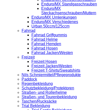
Enduro/MX Standgasschrauben
Enduro/MX
Steckachsenschrauben/Muttern
Enduro/MX Umlenkungen
Enduro/MX Verschiedenes
Urban 50ccm/125ccm
Fahrrad
Fahrrad Griffgummis
Fahrrad Helme
Fahrrad Hemden
Fahrrad Hosen
Fahrrad Jacken/Westen
Freizeit
Freizeit Hosen
Freizeit Jacken/Westen
Freizeit T-Shirts/Sweatshirts
Nils Schmiermittel/Pflegeprodukte
Paddock
Regenbekleidung
Schutzbekleidung/Protektoren
Straßen- und Rollerhelme
Straßen- und Tourenbekleidung
Taschen/Rucksäcke
Trial Bekleidung