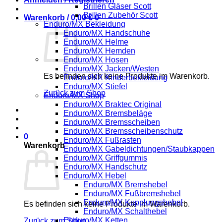
Brillen Gläser Scott
Brillen Zubehör Scott
Warenkorb /
0,00
€
0
Enduro/MX Bekleidung
Enduro/MX Handschuhe
Enduro/MX Helme
Enduro/MX Hemden
Enduro/MX Hosen
Enduro/MX Jacken/Westen
Es befinden sich keine Produkte im Warenkorb.
Enduro/MX Kinderbekleidung
Enduro/MX Stiefel
Zurück zum Shop
Enduro/MX Shop
Enduro/MX Braktec Original
Enduro/MX Bremsbeläge
Enduro/MX Bremsscheiben
Enduro/MX Bremsscheibenschutz
0
Enduro/MX Fußrasten
Warenkorb
Enduro/MX Gabeldichtungen/Staubkappen
Enduro/MX Griffgummis
Enduro/MX Handschutz
Enduro/MX Hebel
Enduro/MX Bremshebel
Enduro/MX Fußbremshebel
Enduro/MX Kupplungshebel
Es befinden sich keine Produkte im Warenkorb.
Enduro/MX Schalthebel
Enduro/MX Ketten
Zurück zum Shop