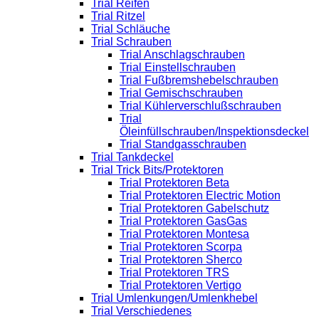
Trial Reifen
Trial Ritzel
Trial Schläuche
Trial Schrauben
Trial Anschlagschrauben
Trial Einstellschrauben
Trial Fußbremshebelschrauben
Trial Gemischschrauben
Trial Kühlerverschlußschrauben
Trial
Öleinfüllschrauben/Inspektionsdeckel
Trial Standgasschrauben
Trial Tankdeckel
Trial Trick Bits/Protektoren
Trial Protektoren Beta
Trial Protektoren Electric Motion
Trial Protektoren Gabelschutz
Trial Protektoren GasGas
Trial Protektoren Montesa
Trial Protektoren Scorpa
Trial Protektoren Sherco
Trial Protektoren TRS
Trial Protektoren Vertigo
Trial Umlenkungen/Umlenkhebel
Trial Verschiedenes