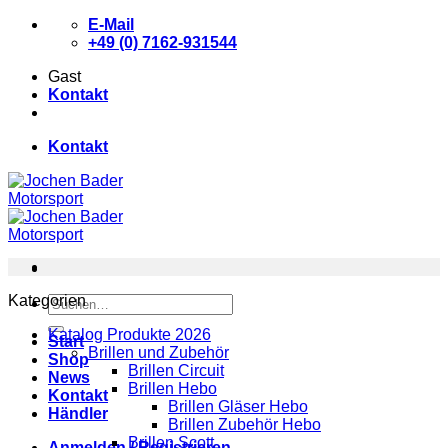
Zum
E-Mail
Inhalt
+49 (0) 7162-931544
springen
Gast
Kontakt
Kontakt
Kategorien
Suchen
nach:
Katalog Produkte 2026
Start
Brillen und Zubehör
Shop
Brillen Circuit
News
Brillen Hebo
Kontakt
Brillen Gläser Hebo
Händler
Brillen Zubehör Hebo
Brillen Scott
Anmelden / Registrieren