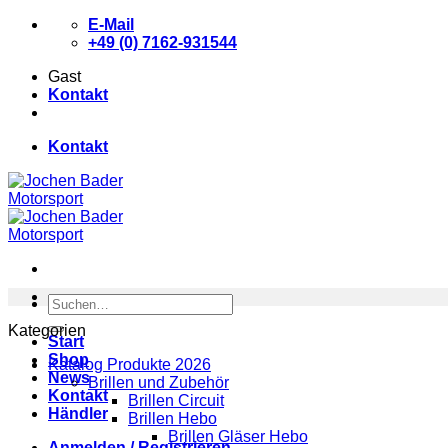
Zum
E-Mail
Inhalt
+49 (0) 7162-931544
springen
Gast
Kontakt
Kontakt
Suchen
nach:
Kategorien
Start
Shop
Katalog Produkte 2026
News
Brillen und Zubehör
Kontakt
Brillen Circuit
Händler
Brillen Hebo
Brillen Gläser Hebo
Anmelden / Registrieren