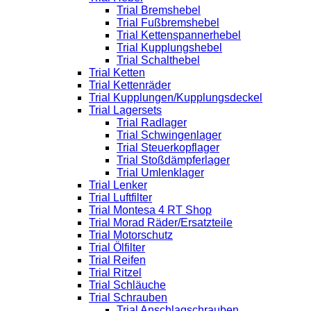
Trial Bremshebel
Trial Fußbremshebel
Trial Kettenspannerhebel
Trial Kupplungshebel
Trial Schalthebel
Trial Ketten
Trial Kettenräder
Trial Kupplungen/Kupplungsdeckel
Trial Lagersets
Trial Radlager
Trial Schwingenlager
Trial Steuerkopflager
Trial Stoßdämpferlager
Trial Umlenklager
Trial Lenker
Trial Luftfilter
Trial Montesa 4 RT Shop
Trial Morad Räder/Ersatzteile
Trial Motorschutz
Trial Ölfilter
Trial Reifen
Trial Ritzel
Trial Schläuche
Trial Schrauben
Trial Anschlagschrauben