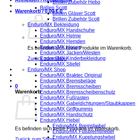
Brillen Zubehör Hebo
Brillen Scott
Warenkorb /
0,00
€
0
Brillen Gläser Scott
Brillen Zubehör Scott
Enduro/MX Bekleidung
Enduro/MX Handschuhe
Enduro/MX Helme
Enduro/MX Hemden
Enduro/MX Hosen
Es befinden sich keine Produkte im Warenkorb.
Enduro/MX Jacken/Westen
Enduro/MX Kinderbekleidung
Zurück zum Shop
Enduro/MX Stiefel
Enduro/MX Shop
Enduro/MX Braktec Original
Enduro/MX Bremsbeläge
0
Enduro/MX Bremsscheiben
Warenkorb
Enduro/MX Bremsscheibenschutz
Enduro/MX Fußrasten
Enduro/MX Gabeldichtungen/Staubkappen
Enduro/MX Griffgummis
Enduro/MX Handschutz
Enduro/MX Hebel
Enduro/MX Bremshebel
Es befinden sich keine Produkte im Warenkorb.
Enduro/MX Fußbremshebel
Enduro/MX Kupplungshebel
Zurück zum Shop