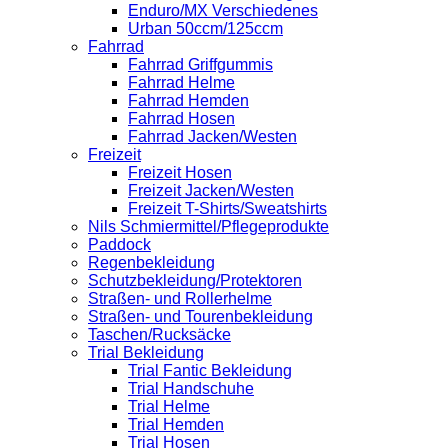
Enduro/MX Verschiedenes
Urban 50ccm/125ccm
Fahrrad
Fahrrad Griffgummis
Fahrrad Helme
Fahrrad Hemden
Fahrrad Hosen
Fahrrad Jacken/Westen
Freizeit
Freizeit Hosen
Freizeit Jacken/Westen
Freizeit T-Shirts/Sweatshirts
Nils Schmiermittel/Pflegeprodukte
Paddock
Regenbekleidung
Schutzbekleidung/Protektoren
Straßen- und Rollerhelme
Straßen- und Tourenbekleidung
Taschen/Rucksäcke
Trial Bekleidung
Trial Fantic Bekleidung
Trial Handschuhe
Trial Helme
Trial Hemden
Trial Hosen