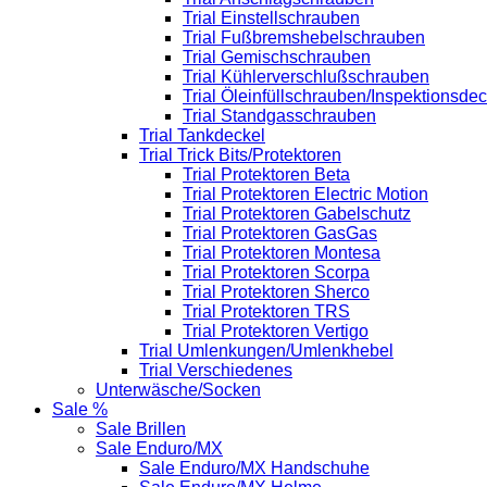
Trial Einstellschrauben
Trial Fußbremshebelschrauben
Trial Gemischschrauben
Trial Kühlerverschlußschrauben
Trial Öleinfüllschrauben/Inspektionsdec
Trial Standgasschrauben
Trial Tankdeckel
Trial Trick Bits/Protektoren
Trial Protektoren Beta
Trial Protektoren Electric Motion
Trial Protektoren Gabelschutz
Trial Protektoren GasGas
Trial Protektoren Montesa
Trial Protektoren Scorpa
Trial Protektoren Sherco
Trial Protektoren TRS
Trial Protektoren Vertigo
Trial Umlenkungen/Umlenkhebel
Trial Verschiedenes
Unterwäsche/Socken
Sale %
Sale Brillen
Sale Enduro/MX
Sale Enduro/MX Handschuhe