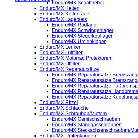
Enduro/MX Schalthebel
Enduro/MX Ketten
Enduro/MX Kettenräder
Enduro/MX Lagersets
Enduro/MX Radlager
Enduro/MX Schwingenlager
Enduro/MX Steuerkopflager
Enduro/MX Umlenklager
Enduro/MX Lenker
Enduro/MX Luftfilter
Enduro/MX Motorrad Protektoren
Enduro/MX Ölfilter
Enduro/MX Reparatursätze
Enduro/MX Reparatursätze Bremszange
Enduro/MX Reparatursätze Bremszang
Enduro/MX Reparatursätze Fußbrems
Enduro/MX Reparatursätze Handbrem
Enduro/MX Reparatursätze Kupplung
Enduro/MX Ritzel
Enduro/MX Schläuche
Enduro/MX Schrauben/Muttern
Enduro/MX Gemischschrauben
Enduro/MX Standgasschrauben
Enduro/MX Steckachsenschrauben/Mut
Enduro/MX Umlenkungen