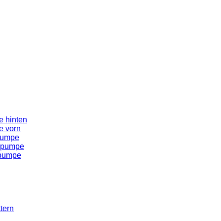
 hinten
e vorn
pumpe
spumpe
spumpe
tern