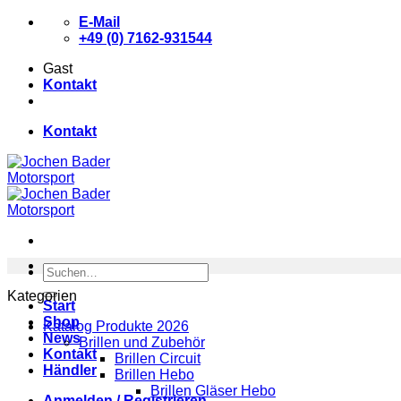
Zum
E-Mail
Inhalt
+49 (0) 7162-931544
springen
Gast
Kontakt
Kontakt
Suchen
nach:
Kategorien
Start
Shop
Katalog Produkte 2026
News
Brillen und Zubehör
Kontakt
Brillen Circuit
Händler
Brillen Hebo
Brillen Gläser Hebo
Anmelden / Registrieren