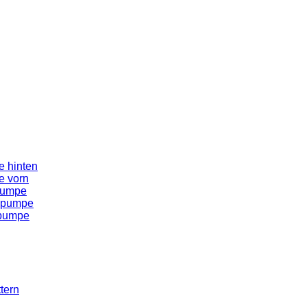
 hinten
e vorn
pumpe
spumpe
spumpe
tern