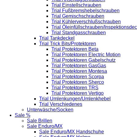
Trial Einstellschrauben
Trial Fußbremshebelschrauben
Trial Gemischschrauben
Trial Kühlerverschlußschrauben
Trial Öleinfüllschrauben/Inspektionsdec
Trial Standgasschrauben
Trial Tankdeckel
Trial Trick Bits/Protektoren
Trial Protektoren Beta
Trial Protektoren Electric Motion
Trial Protektoren Gabelschutz
Trial Protektoren GasGas
Trial Protektoren Montesa
Trial Protektoren Scorpa
Trial Protektoren Sherco
Trial Protektoren TRS
Trial Protektoren Vertigo
Trial Umlenkungen/Umlenkhebel
Trial Verschiedenes
Unterwäsche/Socken
Sale %
Sale Brillen
Sale Enduro/MX
Sale Enduro/MX Handschuhe