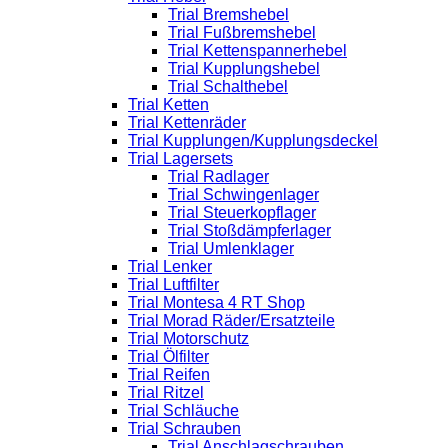
Trial Bremshebel
Trial Fußbremshebel
Trial Kettenspannerhebel
Trial Kupplungshebel
Trial Schalthebel
Trial Ketten
Trial Kettenräder
Trial Kupplungen/Kupplungsdeckel
Trial Lagersets
Trial Radlager
Trial Schwingenlager
Trial Steuerkopflager
Trial Stoßdämpferlager
Trial Umlenklager
Trial Lenker
Trial Luftfilter
Trial Montesa 4 RT Shop
Trial Morad Räder/Ersatzteile
Trial Motorschutz
Trial Ölfilter
Trial Reifen
Trial Ritzel
Trial Schläuche
Trial Schrauben
Trial Anschlagschrauben