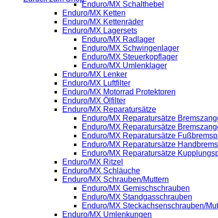
Enduro/MX Schalthebel
Enduro/MX Ketten
Enduro/MX Kettenräder
Enduro/MX Lagersets
Enduro/MX Radlager
Enduro/MX Schwingenlager
Enduro/MX Steuerkopflager
Enduro/MX Umlenklager
Enduro/MX Lenker
Enduro/MX Luftfilter
Enduro/MX Motorrad Protektoren
Enduro/MX Ölfilter
Enduro/MX Reparatursätze
Enduro/MX Reparatursätze Bremszange
Enduro/MX Reparatursätze Bremszang
Enduro/MX Reparatursätze Fußbrems
Enduro/MX Reparatursätze Handbrem
Enduro/MX Reparatursätze Kupplung
Enduro/MX Ritzel
Enduro/MX Schläuche
Enduro/MX Schrauben/Muttern
Enduro/MX Gemischschrauben
Enduro/MX Standgasschrauben
Enduro/MX Steckachsenschrauben/Mut
Enduro/MX Umlenkungen