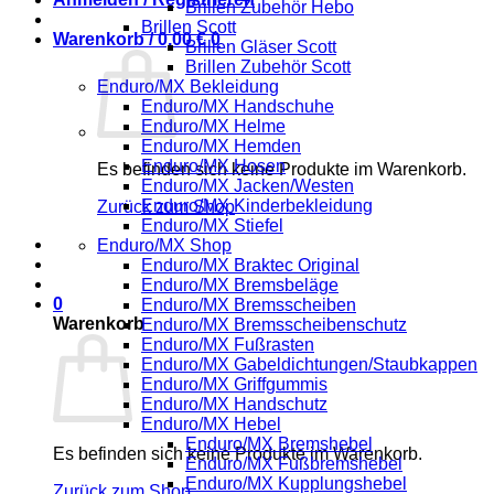
Brillen Zubehör Hebo
Brillen Scott
Warenkorb /
0,00
€
0
Brillen Gläser Scott
Brillen Zubehör Scott
Enduro/MX Bekleidung
Enduro/MX Handschuhe
Enduro/MX Helme
Enduro/MX Hemden
Enduro/MX Hosen
Es befinden sich keine Produkte im Warenkorb.
Enduro/MX Jacken/Westen
Enduro/MX Kinderbekleidung
Zurück zum Shop
Enduro/MX Stiefel
Enduro/MX Shop
Enduro/MX Braktec Original
Enduro/MX Bremsbeläge
0
Enduro/MX Bremsscheiben
Warenkorb
Enduro/MX Bremsscheibenschutz
Enduro/MX Fußrasten
Enduro/MX Gabeldichtungen/Staubkappen
Enduro/MX Griffgummis
Enduro/MX Handschutz
Enduro/MX Hebel
Enduro/MX Bremshebel
Es befinden sich keine Produkte im Warenkorb.
Enduro/MX Fußbremshebel
Enduro/MX Kupplungshebel
Zurück zum Shop