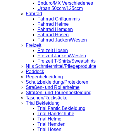
Enduro/MX Verschiedenes
Urban 50ccm/125ccm
Fahrrad
Fahrrad Griffgummis
Fahrrad Helme
Fahrrad Hemden
Fahrrad Hosen
Fahrrad Jacken/Westen
Freizeit
Freizeit Hosen
Freizeit Jacken/Westen
Freizeit T-Shirts/Sweatshirts
Nils Schmiermittel/Pflegeprodukte
Paddock
Regenbekleidung
Schutzbekleidung/Protektoren
Straßen- und Rollerhelme
Straßen- und Tourenbekleidung
Taschen/Rucksäcke
Trial Bekleidung
Trial Fantic Bekleidung
Trial Handschuhe
Trial Helme
Trial Hemden
Trial Hosen