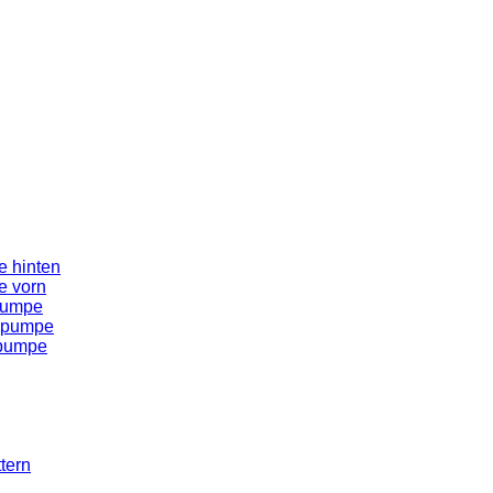
 hinten
e vorn
pumpe
spumpe
spumpe
tern