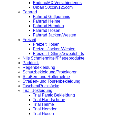
Enduro/MX Verschiedenes
Urban 50ccm/125ccm
Fahrrad
Fahrrad Griffgummis
Fahrrad Helme
Fahrrad Hemden
Fahrrad Hosen
Fahrrad Jacken/Westen
Freizeit
Freizeit Hosen
Freizeit Jacken/Westen
Freizeit T-Shirts/Sweatshirts
Nils Schmiermittel/Pflegeprodukte
Paddock
Regenbekleidung
Schutzbekleidung/Protektoren
Straßen- und Rollerhelme
Straßen- und Tourenbekleidung
Taschen/Rucksäcke
Trial Bekleidung
Trial Fantic Bekleidung
Trial Handschuhe
Trial Helme
Trial Hemden
Trial Hosen