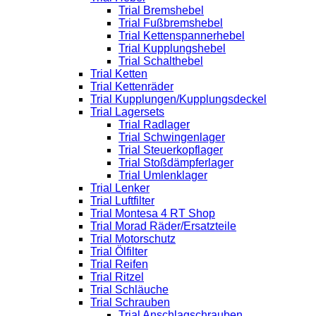
Trial Bremshebel
Trial Fußbremshebel
Trial Kettenspannerhebel
Trial Kupplungshebel
Trial Schalthebel
Trial Ketten
Trial Kettenräder
Trial Kupplungen/Kupplungsdeckel
Trial Lagersets
Trial Radlager
Trial Schwingenlager
Trial Steuerkopflager
Trial Stoßdämpferlager
Trial Umlenklager
Trial Lenker
Trial Luftfilter
Trial Montesa 4 RT Shop
Trial Morad Räder/Ersatzteile
Trial Motorschutz
Trial Ölfilter
Trial Reifen
Trial Ritzel
Trial Schläuche
Trial Schrauben
Trial Anschlagschrauben