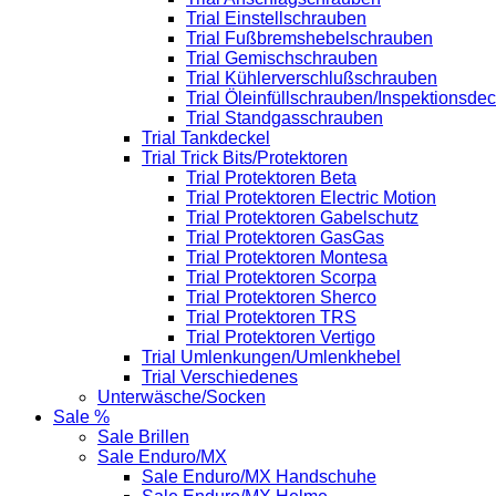
Trial Einstellschrauben
Trial Fußbremshebelschrauben
Trial Gemischschrauben
Trial Kühlerverschlußschrauben
Trial Öleinfüllschrauben/Inspektionsdec
Trial Standgasschrauben
Trial Tankdeckel
Trial Trick Bits/Protektoren
Trial Protektoren Beta
Trial Protektoren Electric Motion
Trial Protektoren Gabelschutz
Trial Protektoren GasGas
Trial Protektoren Montesa
Trial Protektoren Scorpa
Trial Protektoren Sherco
Trial Protektoren TRS
Trial Protektoren Vertigo
Trial Umlenkungen/Umlenkhebel
Trial Verschiedenes
Unterwäsche/Socken
Sale %
Sale Brillen
Sale Enduro/MX
Sale Enduro/MX Handschuhe