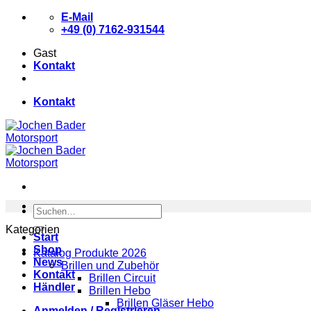
Zum
E-Mail
Inhalt
+49 (0) 7162-931544
springen
Gast
Kontakt
Kontakt
Suchen
nach:
Kategorien
Start
Shop
Katalog Produkte 2026
News
Brillen und Zubehör
Kontakt
Brillen Circuit
Händler
Brillen Hebo
Brillen Gläser Hebo
Anmelden / Registrieren