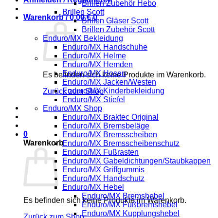
Brillen Zubehör Hebo
Brillen Scott
Warenkorb /
0,00
€
0
Brillen Gläser Scott
Brillen Zubehör Scott
Enduro/MX Bekleidung
Enduro/MX Handschuhe
Enduro/MX Helme
Enduro/MX Hemden
Enduro/MX Hosen
Es befinden sich keine Produkte im Warenkorb.
Enduro/MX Jacken/Westen
Enduro/MX Kinderbekleidung
Zurück zum Shop
Enduro/MX Stiefel
Enduro/MX Shop
Enduro/MX Braktec Original
Enduro/MX Bremsbeläge
0
Enduro/MX Bremsscheiben
Warenkorb
Enduro/MX Bremsscheibenschutz
Enduro/MX Fußrasten
Enduro/MX Gabeldichtungen/Staubkappen
Enduro/MX Griffgummis
Enduro/MX Handschutz
Enduro/MX Hebel
Enduro/MX Bremshebel
Es befinden sich keine Produkte im Warenkorb.
Enduro/MX Fußbremshebel
Enduro/MX Kupplungshebel
Zurück zum Shop