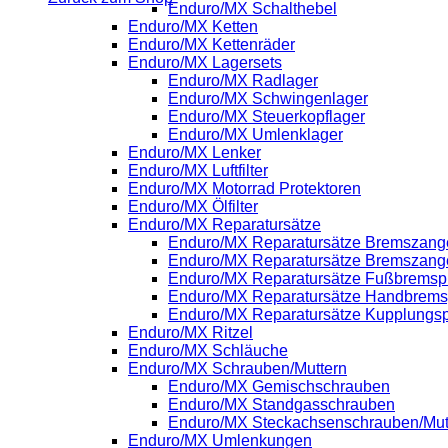
Enduro/MX Schalthebel
Enduro/MX Ketten
Enduro/MX Kettenräder
Enduro/MX Lagersets
Enduro/MX Radlager
Enduro/MX Schwingenlager
Enduro/MX Steuerkopflager
Enduro/MX Umlenklager
Enduro/MX Lenker
Enduro/MX Luftfilter
Enduro/MX Motorrad Protektoren
Enduro/MX Ölfilter
Enduro/MX Reparatursätze
Enduro/MX Reparatursätze Bremszange
Enduro/MX Reparatursätze Bremszang
Enduro/MX Reparatursätze Fußbrems
Enduro/MX Reparatursätze Handbrem
Enduro/MX Reparatursätze Kupplung
Enduro/MX Ritzel
Enduro/MX Schläuche
Enduro/MX Schrauben/Muttern
Enduro/MX Gemischschrauben
Enduro/MX Standgasschrauben
Enduro/MX Steckachsenschrauben/Mut
Enduro/MX Umlenkungen