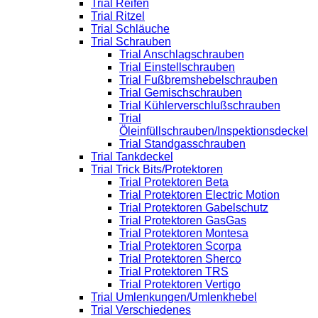
Trial Reifen
Trial Ritzel
Trial Schläuche
Trial Schrauben
Trial Anschlagschrauben
Trial Einstellschrauben
Trial Fußbremshebelschrauben
Trial Gemischschrauben
Trial Kühlerverschlußschrauben
Trial
Öleinfüllschrauben/Inspektionsdeckel
Trial Standgasschrauben
Trial Tankdeckel
Trial Trick Bits/Protektoren
Trial Protektoren Beta
Trial Protektoren Electric Motion
Trial Protektoren Gabelschutz
Trial Protektoren GasGas
Trial Protektoren Montesa
Trial Protektoren Scorpa
Trial Protektoren Sherco
Trial Protektoren TRS
Trial Protektoren Vertigo
Trial Umlenkungen/Umlenkhebel
Trial Verschiedenes