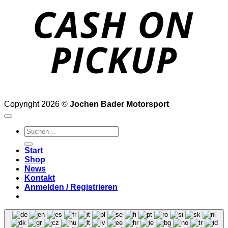
o
P
Copyright 2026 ©
Jochen Bader Motorsport
Suchen
nach:
Start
Shop
News
Kontakt
Anmelden / Registrieren