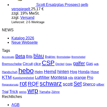
Scott Ersatzglas Prospect gelb
verspiegelt
25,17
€
zzgl. 19% MwSt.
zzgl.
Versand
Lieferzeit: 2-5 Werktage
NEWS
Katalog 2026
Neue Webseite
Tags
blau
Beta
Bits
Braktec
Accossato
Bremsbelag
Bremshebel
CSP
galfer
Gas
Circuit
clice
Bremsscheibe
Deckel
Delay
gelb
hebo
Hemd
hinten
Hog
Honda
Helm
Hose
Handschuh
KTM
Montesa
Luftfilter
orange
Pro
nils
Kupplungshebel
rot
schwarz
Set
RQF
scott
Sherco
silber
Reparatursatz
wrp
Trick
Trial
weiss
Yamaha
Zähne
Rechtliches
AGB