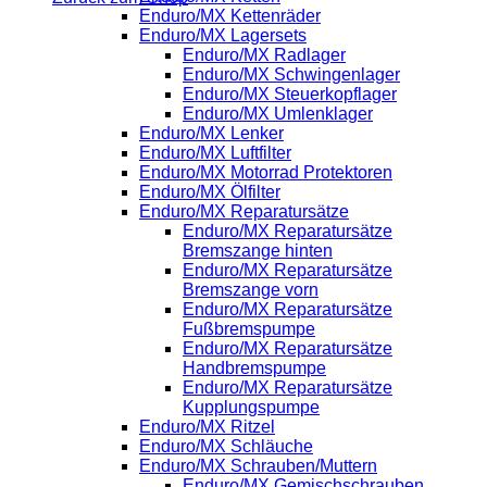
Enduro/MX Kettenräder
Enduro/MX Lagersets
Enduro/MX Radlager
Enduro/MX Schwingenlager
Enduro/MX Steuerkopflager
Enduro/MX Umlenklager
Enduro/MX Lenker
Enduro/MX Luftfilter
Enduro/MX Motorrad Protektoren
Enduro/MX Ölfilter
Enduro/MX Reparatursätze
Enduro/MX Reparatursätze
Bremszange hinten
Enduro/MX Reparatursätze
Bremszange vorn
Enduro/MX Reparatursätze
Fußbremspumpe
Enduro/MX Reparatursätze
Handbremspumpe
Enduro/MX Reparatursätze
Kupplungspumpe
Enduro/MX Ritzel
Enduro/MX Schläuche
Enduro/MX Schrauben/Muttern
Enduro/MX Gemischschrauben