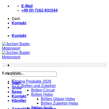
Zum
E-Mail
Inhalt
+49 (0) 7162-931544
springen
Gast
Kontakt
Kontakt
Kategorien
Suchen
nach:
Katalog Produkte 2026
Start
Brillen und Zubehör
Shop
Brillen Circuit
News
Brillen Hebo
Kontakt
Brillen Gläser Hebo
Händler
Brillen Zubehör Hebo
Brillen Scott
Anmelden / Registrieren