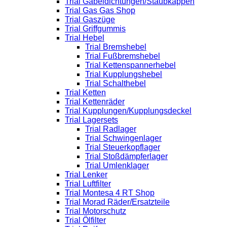
Trial Gabeldichtungen/Staubkappen
Trial Gas Gas Shop
Trial Gaszüge
Trial Griffgummis
Trial Hebel
Trial Bremshebel
Trial Fußbremshebel
Trial Kettenspannerhebel
Trial Kupplungshebel
Trial Schalthebel
Trial Ketten
Trial Kettenräder
Trial Kupplungen/Kupplungsdeckel
Trial Lagersets
Trial Radlager
Trial Schwingenlager
Trial Steuerkopflager
Trial Stoßdämpferlager
Trial Umlenklager
Trial Lenker
Trial Luftfilter
Trial Montesa 4 RT Shop
Trial Morad Räder/Ersatzteile
Trial Motorschutz
Trial Ölfilter