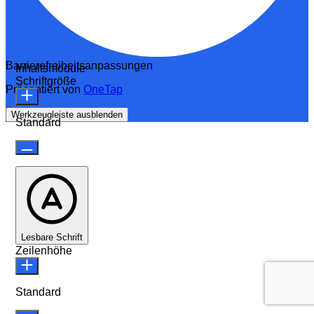
Barrierefreiheitsanpassungen
Inhaltsmodule
Schriftgröße
Präsentiert von
OneTap
Werkzeugleiste ausblenden
Standard
Lesbare Schrift
Zeilenhöhe
Standard