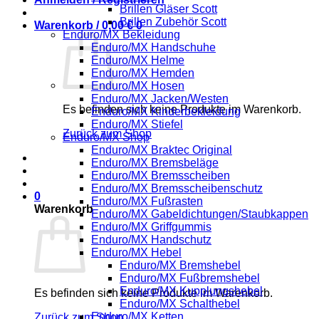
Brillen Gläser Scott
Brillen Zubehör Scott
Warenkorb /
0,00
€
0
Enduro/MX Bekleidung
Enduro/MX Handschuhe
Enduro/MX Helme
Enduro/MX Hemden
Enduro/MX Hosen
Enduro/MX Jacken/Westen
Es befinden sich keine Produkte im Warenkorb.
Enduro/MX Kinderbekleidung
Enduro/MX Stiefel
Zurück zum Shop
Enduro/MX Shop
Enduro/MX Braktec Original
Enduro/MX Bremsbeläge
Enduro/MX Bremsscheiben
Enduro/MX Bremsscheibenschutz
0
Enduro/MX Fußrasten
Warenkorb
Enduro/MX Gabeldichtungen/Staubkappen
Enduro/MX Griffgummis
Enduro/MX Handschutz
Enduro/MX Hebel
Enduro/MX Bremshebel
Enduro/MX Fußbremshebel
Enduro/MX Kupplungshebel
Es befinden sich keine Produkte im Warenkorb.
Enduro/MX Schalthebel
Enduro/MX Ketten
Zurück zum Shop