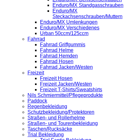
Enduro/MX Standgasschrauben
Enduro/MX
Steckachsenschrauben/Muttern
Enduro/MX Umlenkungen
Enduro/MX Verschiedenes
Urban 50ccm/125ccm
Fahrrad
Fahrrad Griffgummis
Fahrrad Helme
Fahrrad Hemden
Fahrrad Hosen
Fahrrad Jacken/Westen
Freizeit
Freizeit Hosen
Freizeit Jacken/Westen
Freizeit T-Shirts/Sweatshirts
Nils Schmiermittel/Pflegeprodukte
Paddock
Regenbekleidung
Schutzbekleidung/Protektoren
Straßen- und Rollerhelme
Straßen- und Tourenbekleidung
Taschen/Rucksäcke
Trial Bekleidung