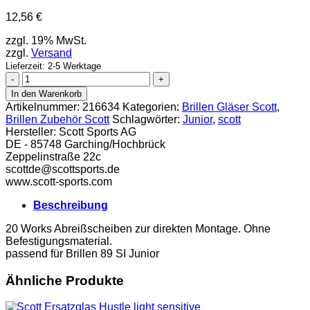
12,56
€
zzgl. 19% MwSt.
zzgl.
Versand
Lieferzeit: 2-5 Werktage
Scott
Works
In den Warenkorb
Abreißscheiben
Artikelnummer:
216634
Kategorien:
Brillen Gläser Scott
,
20
Brillen Zubehör Scott
Schlagwörter:
Junior
,
scott
Refil
Hersteller:
Scott Sports AG
Junior
DE - 85748 Garching/Hochbrück
Menge
Zeppelinstraße 22c
scottde@scott­sports.de
www.scott-sports.com
Beschreibung
20 Works Abreißscheiben zur direkten Montage. Ohne
Befestigungsmaterial.
passend für Brillen 89 SI Junior
Ähnliche Produkte