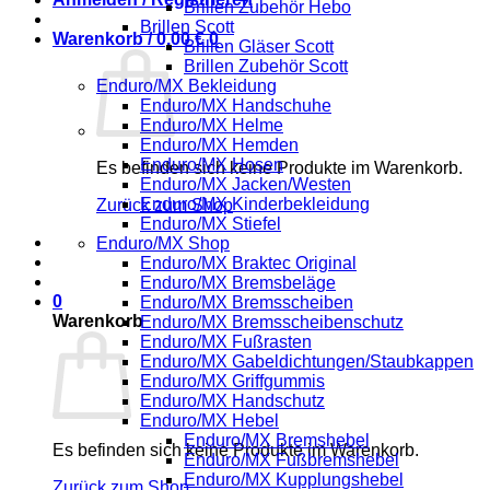
Brillen Zubehör Hebo
Brillen Scott
Warenkorb /
0,00
€
0
Brillen Gläser Scott
Brillen Zubehör Scott
Enduro/MX Bekleidung
Enduro/MX Handschuhe
Enduro/MX Helme
Enduro/MX Hemden
Enduro/MX Hosen
Es befinden sich keine Produkte im Warenkorb.
Enduro/MX Jacken/Westen
Enduro/MX Kinderbekleidung
Zurück zum Shop
Enduro/MX Stiefel
Enduro/MX Shop
Enduro/MX Braktec Original
Enduro/MX Bremsbeläge
0
Enduro/MX Bremsscheiben
Warenkorb
Enduro/MX Bremsscheibenschutz
Enduro/MX Fußrasten
Enduro/MX Gabeldichtungen/Staubkappen
Enduro/MX Griffgummis
Enduro/MX Handschutz
Enduro/MX Hebel
Enduro/MX Bremshebel
Es befinden sich keine Produkte im Warenkorb.
Enduro/MX Fußbremshebel
Enduro/MX Kupplungshebel
Zurück zum Shop