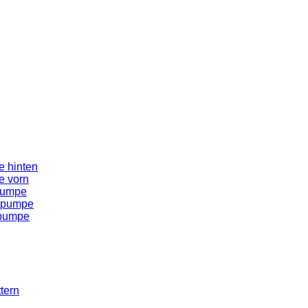
 hinten
e vorn
pumpe
spumpe
spumpe
tern