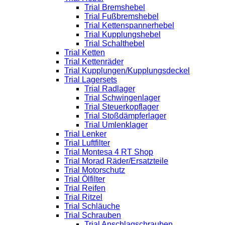
Trial Bremshebel
Trial Fußbremshebel
Trial Kettenspannerhebel
Trial Kupplungshebel
Trial Schalthebel
Trial Ketten
Trial Kettenräder
Trial Kupplungen/Kupplungsdeckel
Trial Lagersets
Trial Radlager
Trial Schwingenlager
Trial Steuerkopflager
Trial Stoßdämpferlager
Trial Umlenklager
Trial Lenker
Trial Luftfilter
Trial Montesa 4 RT Shop
Trial Morad Räder/Ersatzteile
Trial Motorschutz
Trial Ölfilter
Trial Reifen
Trial Ritzel
Trial Schläuche
Trial Schrauben
Trial Anschlagschrauben