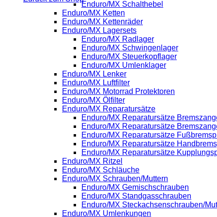
Enduro/MX Schalthebel
Enduro/MX Ketten
Enduro/MX Kettenräder
Enduro/MX Lagersets
Enduro/MX Radlager
Enduro/MX Schwingenlager
Enduro/MX Steuerkopflager
Enduro/MX Umlenklager
Enduro/MX Lenker
Enduro/MX Luftfilter
Enduro/MX Motorrad Protektoren
Enduro/MX Ölfilter
Enduro/MX Reparatursätze
Enduro/MX Reparatursätze Bremszange
Enduro/MX Reparatursätze Bremszang
Enduro/MX Reparatursätze Fußbrems
Enduro/MX Reparatursätze Handbrem
Enduro/MX Reparatursätze Kupplung
Enduro/MX Ritzel
Enduro/MX Schläuche
Enduro/MX Schrauben/Muttern
Enduro/MX Gemischschrauben
Enduro/MX Standgasschrauben
Enduro/MX Steckachsenschrauben/Mut
Enduro/MX Umlenkungen