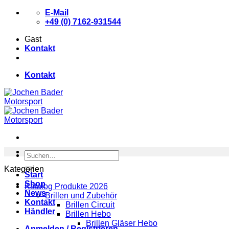
Zum
E-Mail
Inhalt
+49 (0) 7162-931544
springen
Gast
Kontakt
Kontakt
Suchen
nach:
Kategorien
Start
Shop
Katalog Produkte 2026
News
Brillen und Zubehör
Kontakt
Brillen Circuit
Händler
Brillen Hebo
Brillen Gläser Hebo
Anmelden / Registrieren