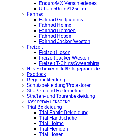
Enduro/MX Verschiedenes
Urban 50ccm/125ccm
Fahrrad
Fahrrad Griffgummis
Fahrrad Helme
Fahrrad Hemden
Fahrrad Hosen
Fahrrad Jacken/Westen
Freizeit
Freizeit Hosen
Freizeit Jacken/Westen
Freizeit T-Shirts/Sweatshirts
Nils Schmiermittel/Pflegeprodukte
Paddock
Regenbekleidung
Schutzbekleidung/Protektoren
Straßen- und Rollerhelme
Straßen- und Tourenbekleidung
Taschen/Rucksäcke
Trial Bekleidung
Trial Fantic Bekleidung
Trial Handschuhe
Trial Helme
Trial Hemden
Trial Hosen