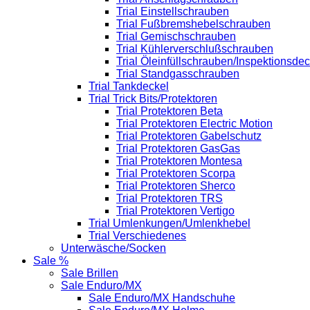
Trial Einstellschrauben
Trial Fußbremshebelschrauben
Trial Gemischschrauben
Trial Kühlerverschlußschrauben
Trial Öleinfüllschrauben/Inspektionsdec
Trial Standgasschrauben
Trial Tankdeckel
Trial Trick Bits/Protektoren
Trial Protektoren Beta
Trial Protektoren Electric Motion
Trial Protektoren Gabelschutz
Trial Protektoren GasGas
Trial Protektoren Montesa
Trial Protektoren Scorpa
Trial Protektoren Sherco
Trial Protektoren TRS
Trial Protektoren Vertigo
Trial Umlenkungen/Umlenkhebel
Trial Verschiedenes
Unterwäsche/Socken
Sale %
Sale Brillen
Sale Enduro/MX
Sale Enduro/MX Handschuhe