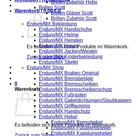
Brillen Zubehör Hebo
Brillen Scott
Warenkorb /
0,00
€
0
Brillen Gläser Scott
Brillen Zubehör Scott
Enduro/MX Bekleidung
Enduro/MX Handschuhe
Enduro/MX Helme
Enduro/MX Hemden
Enduro/MX Hosen
Es befinden sich keine Produkte im Warenkorb.
Enduro/MX Jacken/Westen
Enduro/MX Kinderbekleidung
Zurück zum Shop
Enduro/MX Stiefel
Enduro/MX Shop
Enduro/MX Braktec Original
Enduro/MX Bremsbeläge
0
Enduro/MX Bremsscheiben
Warenkorb
Enduro/MX Bremsscheibenschutz
Enduro/MX Fußrasten
Enduro/MX Gabeldichtungen/Staubkappen
Enduro/MX Griffgummis
Enduro/MX Handschutz
Enduro/MX Hebel
Enduro/MX Bremshebel
Es befinden sich keine Produkte im Warenkorb.
Enduro/MX Fußbremshebel
Enduro/MX Kupplungshebel
Zurück zum Shop