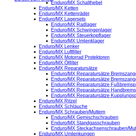
Enduro/MX Schalthebel
Enduro/MX Ketten
Enduro/MX Kettenräder
Enduro/MX Lagersets
Enduro/MX Radlager
Enduro/MX Schwingenlager
Enduro/MX Steuerkopflager
Enduro/MX Umlenklager
Enduro/MX Lenker
Enduro/MX Luftfilter
Enduro/MX Motorrad Protektoren
Enduro/MX Ölfilter
Enduro/MX Reparatursätze
Enduro/MX Reparatursätze Bremszange
Enduro/MX Reparatursätze Bremszang
Enduro/MX Reparatursätze Fußbrems
Enduro/MX Reparatursätze Handbrem
Enduro/MX Reparatursätze Kupplung
Enduro/MX Ritzel
Enduro/MX Schläuche
Enduro/MX Schrauben/Muttern
Enduro/MX Gemischschrauben
Enduro/MX Standgasschrauben
Enduro/MX Steckachsenschrauben/Mut
Enduro/MX Umlenkungen