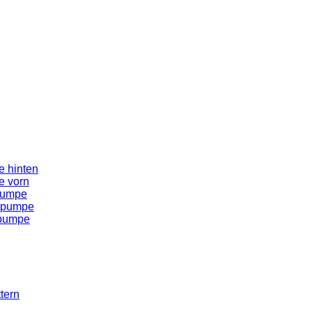
 hinten
e vorn
pumpe
spumpe
spumpe
tern