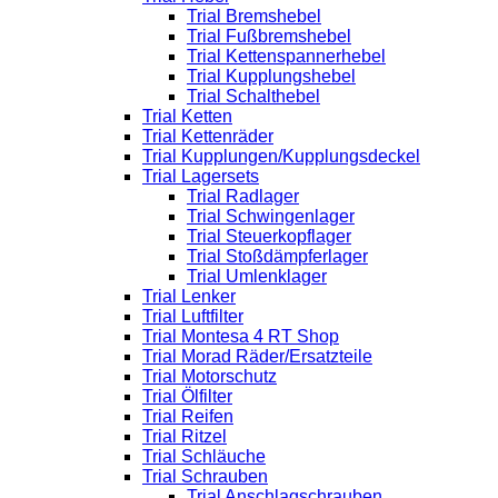
Trial Bremshebel
Trial Fußbremshebel
Trial Kettenspannerhebel
Trial Kupplungshebel
Trial Schalthebel
Trial Ketten
Trial Kettenräder
Trial Kupplungen/Kupplungsdeckel
Trial Lagersets
Trial Radlager
Trial Schwingenlager
Trial Steuerkopflager
Trial Stoßdämpferlager
Trial Umlenklager
Trial Lenker
Trial Luftfilter
Trial Montesa 4 RT Shop
Trial Morad Räder/Ersatzteile
Trial Motorschutz
Trial Ölfilter
Trial Reifen
Trial Ritzel
Trial Schläuche
Trial Schrauben
Trial Anschlagschrauben