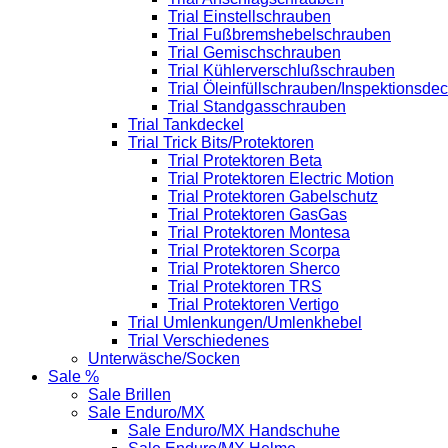
Trial Einstellschrauben
Trial Fußbremshebelschrauben
Trial Gemischschrauben
Trial Kühlerverschlußschrauben
Trial Öleinfüllschrauben/Inspektionsdec
Trial Standgasschrauben
Trial Tankdeckel
Trial Trick Bits/Protektoren
Trial Protektoren Beta
Trial Protektoren Electric Motion
Trial Protektoren Gabelschutz
Trial Protektoren GasGas
Trial Protektoren Montesa
Trial Protektoren Scorpa
Trial Protektoren Sherco
Trial Protektoren TRS
Trial Protektoren Vertigo
Trial Umlenkungen/Umlenkhebel
Trial Verschiedenes
Unterwäsche/Socken
Sale %
Sale Brillen
Sale Enduro/MX
Sale Enduro/MX Handschuhe