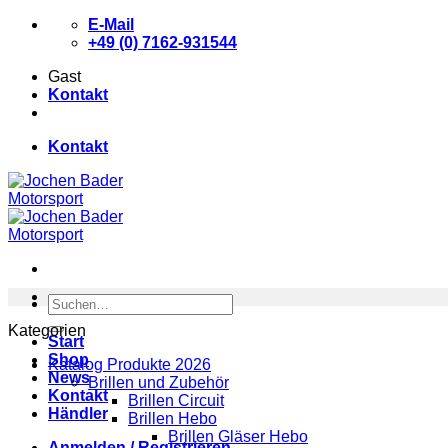
Zum
E-Mail
Inhalt
+49 (0) 7162-931544
springen
Gast
Kontakt
Kontakt
Suchen
nach:
Kategorien
Start
Shop
Katalog Produkte 2026
News
Brillen und Zubehör
Kontakt
Brillen Circuit
Händler
Brillen Hebo
Brillen Gläser Hebo
Anmelden / Registrieren