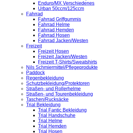
Enduro/MX Verschiedenes
Urban 50ccm/125ccm
Fahrrad
Fahrrad Griffgummis
Fahrrad Helme
Fahrrad Hemden
Fahrrad Hosen
Fahrrad Jacken/Westen
Freizeit
Freizeit Hosen
Freizeit Jacken/Westen
Freizeit T-Shirts/Sweatshirts
Nils Schmiermittel/Pflegeprodukte
Paddock
Regenbekleidung
Schutzbekleidung/Protektoren
Straßen- und Rollerhelme
Straßen- und Tourenbekleidung
Taschen/Rucksäcke
Trial Bekleidung
Trial Fantic Bekleidung
Trial Handschuhe
Trial Helme
Trial Hemden
Trial Hosen