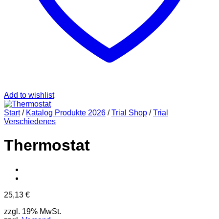
Add to wishlist
Start
/
Katalog Produkte 2026
/
Trial Shop
/
Trial
Verschiedenes
Thermostat
25,13
€
zzgl. 19% MwSt.