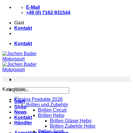
Zum
E-Mail
Inhalt
+49 (0) 7162-931544
springen
Gast
Kontakt
Kontakt
Kategorien
Suchen
nach:
Katalog Produkte 2026
Start
Brillen und Zubehör
Shop
Brillen Circuit
News
Brillen Hebo
Kontakt
Brillen Gläser Hebo
Händler
Brillen Zubehör Hebo
Brillen Scott
Anmelden / Registrieren