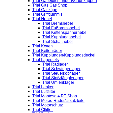
Trial Gabeldichtungen/Staubkappen
Trial Gas Gas Shop
Trial Gaszüge
Trial Griffgummis
Trial Hebel
Trial Bremshebel
Trial Fußbremshebel
Trial Kettenspannerhebel
Trial Kupplungshebel
Trial Schalthebel
Trial Ketten
Trial Kettenräder
Trial Kupplungen/Kupplungsdeckel
Trial Lagersets
Trial Radlager
Trial Schwingenlager
Trial Steuerkopflager
Trial Stoßdämpferlager
Trial Umlenklager
Trial Lenker
Trial Luftfilter
Trial Montesa 4 RT Shop
Trial Morad Räder/Ersatzteile
Trial Motorschutz
Trial Ölfilter