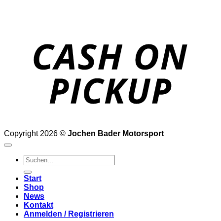
o
P
Copyright 2026 ©
Jochen Bader Motorsport
Suchen
nach:
Start
Shop
News
Kontakt
Anmelden / Registrieren