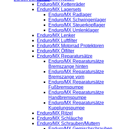
Enduro/MX Kettenräder
Enduro/MX Lagersets
Enduro/MX Radlager
Enduro/MX Schwingenlager
Enduro/MX Steuerkopflager
Enduro/MX Umlenklager
Enduro/MX Lenker
Enduro/MX Luftfilter
Enduro/MX Motorrad Protektoren
Enduro/MX Ölfilter
Enduro/MX Reparatursätze
Enduro/MX Reparatursätze
Bremszange hinten
Enduro/MX Reparatursätze
Bremszange vorn
Enduro/MX Reparatursätze
Fußbremspumpe
Enduro/MX Reparatursätze
Handbremspumpe
Enduro/MX Reparatursätze
Kupplungspumpe
Enduro/MX Ritzel
Enduro/MX Schläuche
Enduro/MX Schrauben/Muttern
Enduro/MX Gemischschrauben