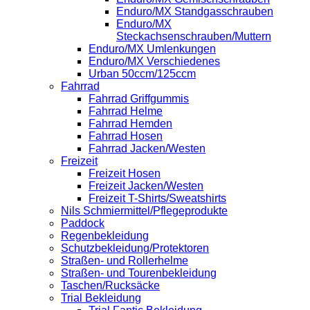
Enduro/MX Standgasschrauben
Enduro/MX
Steckachsenschrauben/Muttern
Enduro/MX Umlenkungen
Enduro/MX Verschiedenes
Urban 50ccm/125ccm
Fahrrad
Fahrrad Griffgummis
Fahrrad Helme
Fahrrad Hemden
Fahrrad Hosen
Fahrrad Jacken/Westen
Freizeit
Freizeit Hosen
Freizeit Jacken/Westen
Freizeit T-Shirts/Sweatshirts
Nils Schmiermittel/Pflegeprodukte
Paddock
Regenbekleidung
Schutzbekleidung/Protektoren
Straßen- und Rollerhelme
Straßen- und Tourenbekleidung
Taschen/Rucksäcke
Trial Bekleidung