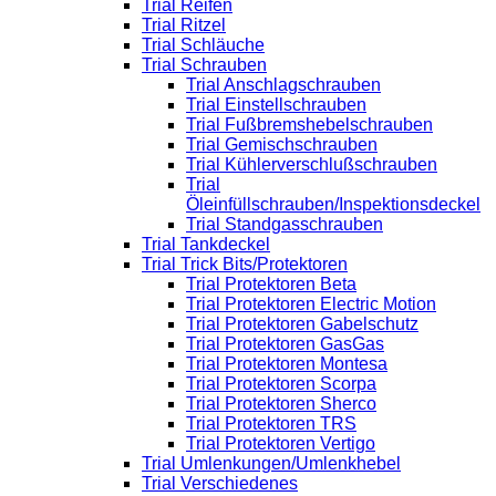
Trial Reifen
Trial Ritzel
Trial Schläuche
Trial Schrauben
Trial Anschlagschrauben
Trial Einstellschrauben
Trial Fußbremshebelschrauben
Trial Gemischschrauben
Trial Kühlerverschlußschrauben
Trial
Öleinfüllschrauben/Inspektionsdeckel
Trial Standgasschrauben
Trial Tankdeckel
Trial Trick Bits/Protektoren
Trial Protektoren Beta
Trial Protektoren Electric Motion
Trial Protektoren Gabelschutz
Trial Protektoren GasGas
Trial Protektoren Montesa
Trial Protektoren Scorpa
Trial Protektoren Sherco
Trial Protektoren TRS
Trial Protektoren Vertigo
Trial Umlenkungen/Umlenkhebel
Trial Verschiedenes