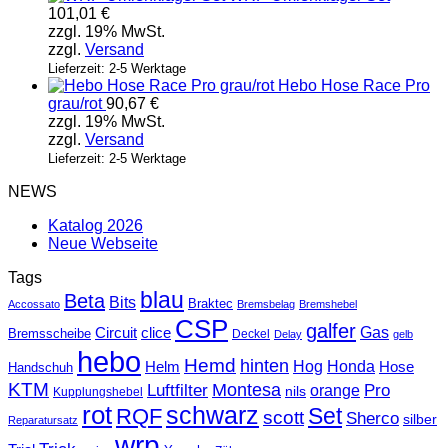
101,01
€
zzgl. 19% MwSt.
zzgl.
Versand
Lieferzeit: 2-5 Werktage
Hebo Hose Race Pro
grau/rot
90,67
€
zzgl. 19% MwSt.
zzgl.
Versand
Lieferzeit: 2-5 Werktage
NEWS
Katalog 2026
Neue Webseite
Tags
blau
Beta
Bits
Braktec
Accossato
Bremsbelag
Bremshebel
CSP
galfer
Gas
Circuit
clice
Bremsscheibe
Deckel
Delay
gelb
hebo
Hemd
hinten
Hog
Honda
Helm
Hose
Handschuh
KTM
Montesa
Luftfilter
orange
Pro
nils
Kupplungshebel
rot
schwarz
Set
RQF
scott
Sherco
silber
Reparatursatz
wrp