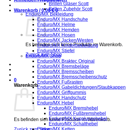
Brillen Gläser Scott
Brillen Zubehör Scott
Warenkorb /
0,00
€
0
Enduro/MX Bekleidung
Enduro/MX Handschuhe
Enduro/MX Helme
Enduro/MX Hemden
Enduro/MX Hosen
Enduro/MX Jacken/Westen
Es befinden sich keine Produkte im Warenkorb.
Enduro/MX Kinderbekleidung
Enduro/MX Stiefel
Zurück zum Shop
Enduro/MX Shop
Enduro/MX Braktec Original
Enduro/MX Bremsbeläge
Enduro/MX Bremsscheiben
Enduro/MX Bremsscheibenschutz
0
Enduro/MX Fußrasten
Warenkorb
Enduro/MX Gabeldichtungen/Staubkappen
Enduro/MX Griffgummis
Enduro/MX Handschutz
Enduro/MX Hebel
Enduro/MX Bremshebel
Enduro/MX Fußbremshebel
Enduro/MX Kupplungshebel
Es befinden sich keine Produkte im Warenkorb.
Enduro/MX Schalthebel
Enduro/MX Ketten
Zurück zum Shop