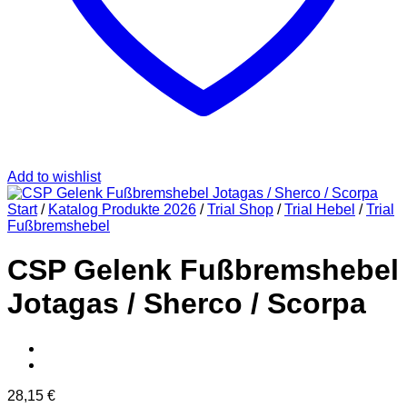
Add to wishlist
Start
/
Katalog Produkte 2026
/
Trial Shop
/
Trial Hebel
/
Trial
Fußbremshebel
CSP Gelenk Fußbremshebel
Jotagas / Sherco / Scorpa
28,15
€