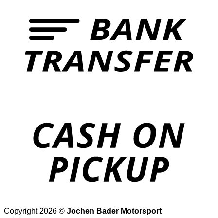
T
o
P
Copyright 2026 ©
Jochen Bader Motorsport