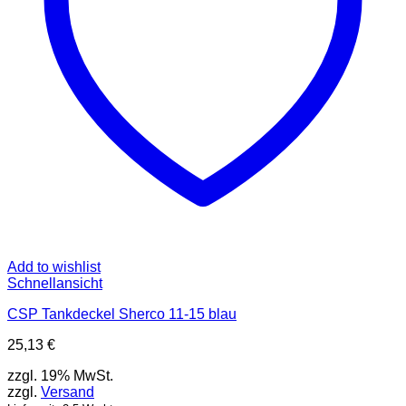
der
Produktseite
gewählt
werden
Add to wishlist
Schnellansicht
CSP Tankdeckel Sherco 11-15 blau
25,13
€
zzgl. 19% MwSt.
zzgl.
Versand