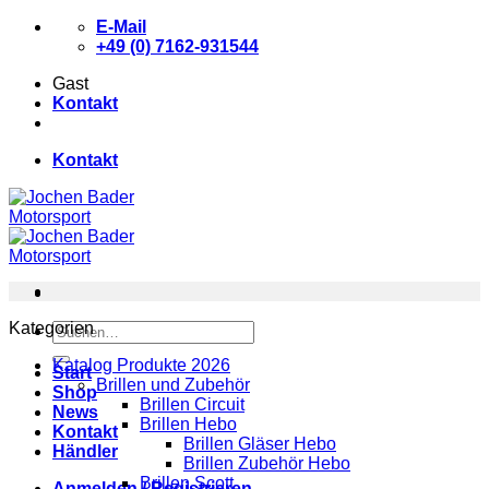
Zum
E-Mail
Inhalt
+49 (0) 7162-931544
springen
Gast
Kontakt
Kontakt
Kategorien
Suchen
nach:
Katalog Produkte 2026
Start
Brillen und Zubehör
Shop
Brillen Circuit
News
Brillen Hebo
Kontakt
Brillen Gläser Hebo
Händler
Brillen Zubehör Hebo
Brillen Scott
Anmelden / Registrieren