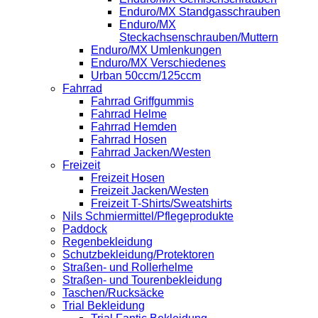
Enduro/MX Standgasschrauben
Enduro/MX
Steckachsenschrauben/Muttern
Enduro/MX Umlenkungen
Enduro/MX Verschiedenes
Urban 50ccm/125ccm
Fahrrad
Fahrrad Griffgummis
Fahrrad Helme
Fahrrad Hemden
Fahrrad Hosen
Fahrrad Jacken/Westen
Freizeit
Freizeit Hosen
Freizeit Jacken/Westen
Freizeit T-Shirts/Sweatshirts
Nils Schmiermittel/Pflegeprodukte
Paddock
Regenbekleidung
Schutzbekleidung/Protektoren
Straßen- und Rollerhelme
Straßen- und Tourenbekleidung
Taschen/Rucksäcke
Trial Bekleidung