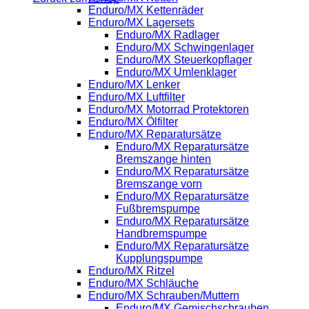
Enduro/MX Kettenräder
Enduro/MX Lagersets
Enduro/MX Radlager
Enduro/MX Schwingenlager
Enduro/MX Steuerkopflager
Enduro/MX Umlenklager
Enduro/MX Lenker
Enduro/MX Luftfilter
Enduro/MX Motorrad Protektoren
Enduro/MX Ölfilter
Enduro/MX Reparatursätze
Enduro/MX Reparatursätze
Bremszange hinten
Enduro/MX Reparatursätze
Bremszange vorn
Enduro/MX Reparatursätze
Fußbremspumpe
Enduro/MX Reparatursätze
Handbremspumpe
Enduro/MX Reparatursätze
Kupplungspumpe
Enduro/MX Ritzel
Enduro/MX Schläuche
Enduro/MX Schrauben/Muttern
Enduro/MX Gemischschrauben