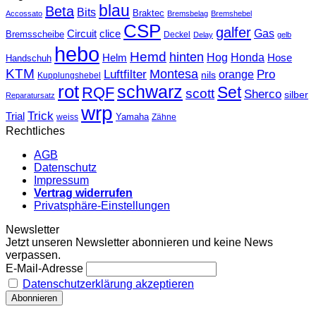
blau
Beta
Bits
Braktec
Accossato
Bremsbelag
Bremshebel
CSP
galfer
Gas
Circuit
clice
Bremsscheibe
Deckel
Delay
gelb
hebo
Hemd
hinten
Hog
Honda
Helm
Hose
Handschuh
KTM
Montesa
Luftfilter
orange
Pro
nils
Kupplungshebel
rot
schwarz
Set
RQF
scott
Sherco
silber
Reparatursatz
wrp
Trick
Trial
weiss
Yamaha
Zähne
Rechtliches
AGB
Datenschutz
Impressum
Vertrag widerrufen
Privatsphäre-Einstellungen
Newsletter
Jetzt unseren Newsletter abonnieren und keine News
verpassen.
E-Mail-Adresse
Datenschutzerklärung akzeptieren