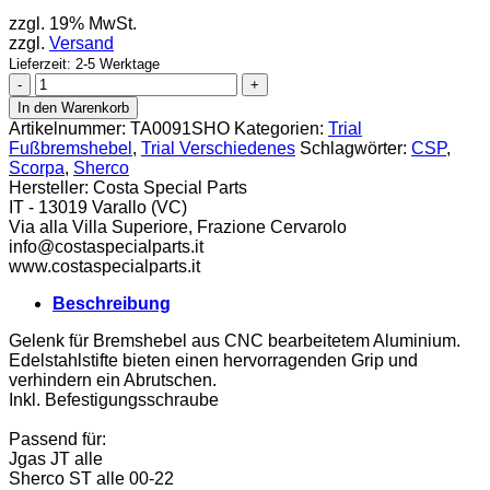
zzgl. 19% MwSt.
zzgl.
Versand
Lieferzeit: 2-5 Werktage
CSP
Gelenk
In den Warenkorb
Fußbremshebel
Artikelnummer:
TA0091SHO
Kategorien:
Trial
Jotagas
Fußbremshebel
,
Trial Verschiedenes
Schlagwörter:
CSP
,
/
Scorpa
,
Sherco
Sherco
Hersteller:
Costa Special Parts
/
IT - 13019 Varallo (VC)
Scorpa
Via alla Villa Superiore, Frazione Cervarolo
Menge
info@costaspecialparts.it
www.costaspecialparts.it
Beschreibung
Gelenk für Bremshebel aus CNC bearbeitetem Aluminium.
Edelstahlstifte bieten einen hervorragenden Grip und
verhindern ein Abrutschen.
Inkl. Befestigungsschraube
Passend für:
Jgas JT alle
Sherco ST alle 00-22