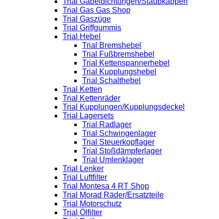
Trial Gabeldichtungen/Staubkappen
Trial Gas Gas Shop
Trial Gaszüge
Trial Griffgummis
Trial Hebel
Trial Bremshebel
Trial Fußbremshebel
Trial Kettenspannerhebel
Trial Kupplungshebel
Trial Schalthebel
Trial Ketten
Trial Kettenräder
Trial Kupplungen/Kupplungsdeckel
Trial Lagersets
Trial Radlager
Trial Schwingenlager
Trial Steuerkopflager
Trial Stoßdämpferlager
Trial Umlenklager
Trial Lenker
Trial Luftfilter
Trial Montesa 4 RT Shop
Trial Morad Räder/Ersatzteile
Trial Motorschutz
Trial Ölfilter