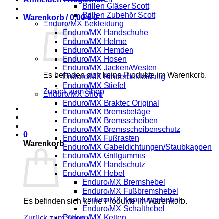
Brillen Gläser Scott
Brillen Zubehör Scott
Warenkorb /
0,00
€
0
Enduro/MX Bekleidung
Enduro/MX Handschuhe
Enduro/MX Helme
Enduro/MX Hemden
Enduro/MX Hosen
Enduro/MX Jacken/Westen
Es befinden sich keine Produkte im Warenkorb.
Enduro/MX Kinderbekleidung
Enduro/MX Stiefel
Zurück zum Shop
Enduro/MX Shop
Enduro/MX Braktec Original
Enduro/MX Bremsbeläge
Enduro/MX Bremsscheiben
Enduro/MX Bremsscheibenschutz
0
Enduro/MX Fußrasten
Warenkorb
Enduro/MX Gabeldichtungen/Staubkappen
Enduro/MX Griffgummis
Enduro/MX Handschutz
Enduro/MX Hebel
Enduro/MX Bremshebel
Enduro/MX Fußbremshebel
Enduro/MX Kupplungshebel
Es befinden sich keine Produkte im Warenkorb.
Enduro/MX Schalthebel
Enduro/MX Ketten
Zurück zum Shop