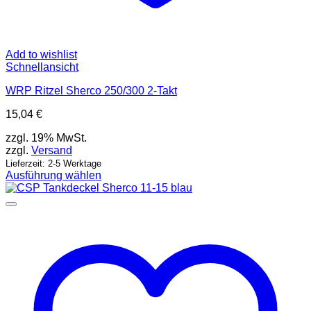
Add to wishlist
Schnellansicht
WRP Ritzel Sherco 250/300 2-Takt
15,04
€
zzgl. 19% MwSt.
zzgl.
Versand
Lieferzeit: 2-5 Werktage
Ausführung wählen
Dieses
Produkt
weist
mehrere
Varianten
auf.
Die
Optionen
können
auf