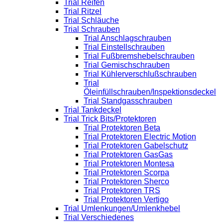
Trial Reifen
Trial Ritzel
Trial Schläuche
Trial Schrauben
Trial Anschlagschrauben
Trial Einstellschrauben
Trial Fußbremshebelschrauben
Trial Gemischschrauben
Trial Kühlerverschlußschrauben
Trial
Öleinfüllschrauben/Inspektionsdeckel
Trial Standgasschrauben
Trial Tankdeckel
Trial Trick Bits/Protektoren
Trial Protektoren Beta
Trial Protektoren Electric Motion
Trial Protektoren Gabelschutz
Trial Protektoren GasGas
Trial Protektoren Montesa
Trial Protektoren Scorpa
Trial Protektoren Sherco
Trial Protektoren TRS
Trial Protektoren Vertigo
Trial Umlenkungen/Umlenkhebel
Trial Verschiedenes