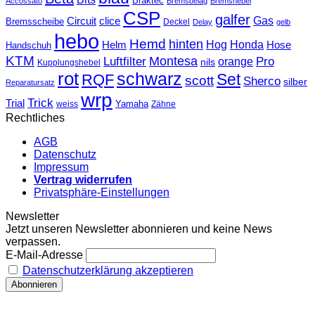
Braktec
Accossato
Bremsbelag
Bremshebel
CSP
galfer
Gas
Circuit
clice
Bremsscheibe
Deckel
Delay
gelb
hebo
Hemd
hinten
Hog
Honda
Helm
Hose
Handschuh
KTM
Montesa
Luftfilter
orange
Pro
nils
Kupplungshebel
rot
schwarz
Set
RQF
scott
Sherco
silber
Reparatursatz
wrp
Trick
Trial
weiss
Yamaha
Zähne
Rechtliches
AGB
Datenschutz
Impressum
Vertrag widerrufen
Privatsphäre-Einstellungen
Newsletter
Jetzt unseren Newsletter abonnieren und keine News
verpassen.
E-Mail-Adresse
Datenschutzerklärung akzeptieren
T