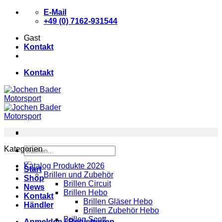
Zum
E-Mail
Inhalt
+49 (0) 7162-931544
springen
Gast
Kontakt
Kontakt
Kategorien
Suchen
nach:
Katalog Produkte 2026
Start
Brillen und Zubehör
Shop
Brillen Circuit
News
Brillen Hebo
Kontakt
Brillen Gläser Hebo
Händler
Brillen Zubehör Hebo
Brillen Scott
Anmelden / Registrieren