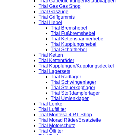
Trial Gabeldichtungen/Staubkappen
Trial Gas Gas Shop
Trial Gaszüge
Trial Griffgummis
Trial Hebel
Trial Bremshebel
Trial Fußbremshebel
Trial Kettenspannerhebel
Trial Kupplungshebel
Trial Schalthebel
Trial Ketten
Trial Kettenräder
Trial Kupplungen/Kupplungsdeckel
Trial Lagersets
Trial Radlager
Trial Schwingenlager
Trial Steuerkopflager
Trial Stoßdämpferlager
Trial Umlenklager
Trial Lenker
Trial Luftfilter
Trial Montesa 4 RT Shop
Trial Morad Räder/Ersatzteile
Trial Motorschutz
Trial Ölfilter