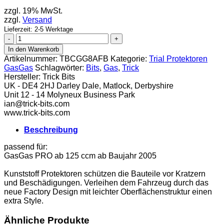
zzgl. 19% MwSt.
zzgl.
Versand
Lieferzeit: 2-5 Werktage
Trick
Bits
In den Warenkorb
Zündungsdeckel
Artikelnummer:
TBCGG8AFB
Kategorie:
Trial Protektoren
Gas
GasGas
Schlagwörter:
Bits
,
Gas
,
Trick
Gas
Hersteller:
Trick Bits
ab
UK - DE4 2HJ Darley Dale, Matlock, Derbyshire
05
Unit 12 - 14 Molyneux Business Park
FB
ian@trick-bits.com
Menge
www.trick-bits.com
Beschreibung
passend für:
GasGas PRO ab 125 ccm ab Baujahr 2005
Kunststoff Protektoren schützen die Bauteile vor Kratzern
und Beschädigungen. Verleihen dem Fahrzeug durch das
neue Factory Design mit leichter Oberflächenstruktur einen
extra Style.
Ähnliche Produkte