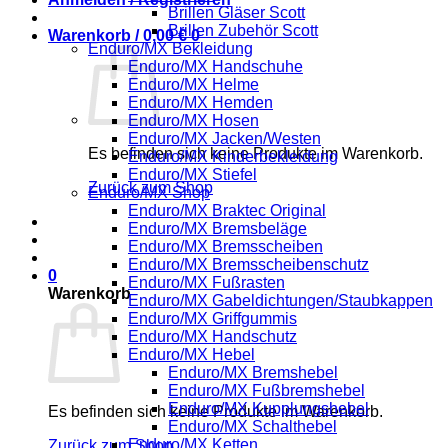
Brillen Gläser Scott
Brillen Zubehör Scott
Warenkorb /
0,00
€
0
Enduro/MX Bekleidung
Enduro/MX Handschuhe
Enduro/MX Helme
Enduro/MX Hemden
Enduro/MX Hosen
Enduro/MX Jacken/Westen
Es befinden sich keine Produkte im Warenkorb.
Enduro/MX Kinderbekleidung
Enduro/MX Stiefel
Zurück zum Shop
Enduro/MX Shop
Enduro/MX Braktec Original
Enduro/MX Bremsbeläge
Enduro/MX Bremsscheiben
Enduro/MX Bremsscheibenschutz
0
Enduro/MX Fußrasten
Warenkorb
Enduro/MX Gabeldichtungen/Staubkappen
Enduro/MX Griffgummis
Enduro/MX Handschutz
Enduro/MX Hebel
Enduro/MX Bremshebel
Enduro/MX Fußbremshebel
Enduro/MX Kupplungshebel
Es befinden sich keine Produkte im Warenkorb.
Enduro/MX Schalthebel
Enduro/MX Ketten
Zurück zum Shop