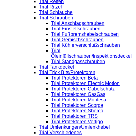
Trial Reifen
Trial Ritzel
Trial Schläuche
Trial Schrauben
Trial Anschlagschrauben
Trial Einstellschrauben
Trial Fußbremshebelschrauben
Trial Gemischschrauben
Trial Kühlerverschlußschrauben
Trial
Öleinfüllschrauben/Inspektionsdeckel
Trial Standgasschrauben
Trial Tankdeckel
Trial Trick Bits/Protektoren
Trial Protektoren Beta
Trial Protektoren Electric Motion
Trial Protektoren Gabelschutz
Trial Protektoren GasGas
Trial Protektoren Montesa
Trial Protektoren Scorpa
Trial Protektoren Sherco
Trial Protektoren TRS
Trial Protektoren Vertigo
Trial Umlenkungen/Umlenkhebel
Trial Verschiedenes