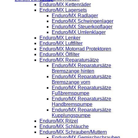
Enduro/MX Kettenräder
Enduro/MX Lagersets
Enduro/MX Radlager
Enduro/MX Schwingenlager
Enduro/MX Steuerkopflager
Enduro/MX Umlenklager
Enduro/MX Lenker
Enduro/MX Luftfilter
Enduro/MX Motorrad Protektoren
Enduro/MX Ölfilter
Enduro/MX Reparatursätze
Enduro/MX Reparatursätze
Bremszange hinten
Enduro/MX Reparatursätze
Bremszange vorn
Enduro/MX Reparatursätze
Fußbremspumpe
Enduro/MX Reparatursätze
Handbremspumpe
Enduro/MX Reparatursätze
Kupplungspumpe
Enduro/MX Ritzel
Enduro/MX Schläuche
Enduro/MX Schrauben/Muttern
Enduro/MX Gemischschrauben