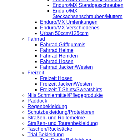
Enduro/MX Standgasschrauben
Enduro/MX
Steckachsenschrauben/Muttern
Enduro/MX Umlenkungen
Enduro/MX Verschiedenes
Urban 50ccm/125ccm
Fahrrad
Fahrrad Griffgummis
Fahrrad Helme
Fahrrad Hemden
Fahrrad Hosen
Fahrrad Jacken/Westen
Freizeit
Freizeit Hosen
Freizeit Jacken/Westen
Freizeit T-Shirts/Sweatshirts
Nils Schmiermittel/Pflegeprodukte
Paddock
Regenbekleidung
Schutzbekleidung/Protektoren
Straßen- und Rollerhelme
Straßen- und Tourenbekleidung
Taschen/Rucksäcke
Trial Bekleidung