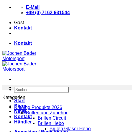
Zum
E-Mail
Inhalt
+49 (0) 7162-931544
springen
Gast
Kontakt
Kontakt
Suchen
nach:
Kategorien
Start
Shop
Katalog Produkte 2026
News
Brillen und Zubehör
Kontakt
Brillen Circuit
Händler
Brillen Hebo
Brillen Gläser Hebo
Anmelden / Registrieren