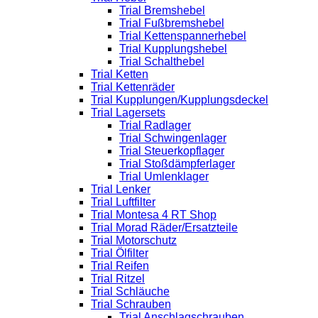
Trial Bremshebel
Trial Fußbremshebel
Trial Kettenspannerhebel
Trial Kupplungshebel
Trial Schalthebel
Trial Ketten
Trial Kettenräder
Trial Kupplungen/Kupplungsdeckel
Trial Lagersets
Trial Radlager
Trial Schwingenlager
Trial Steuerkopflager
Trial Stoßdämpferlager
Trial Umlenklager
Trial Lenker
Trial Luftfilter
Trial Montesa 4 RT Shop
Trial Morad Räder/Ersatzteile
Trial Motorschutz
Trial Ölfilter
Trial Reifen
Trial Ritzel
Trial Schläuche
Trial Schrauben
Trial Anschlagschrauben