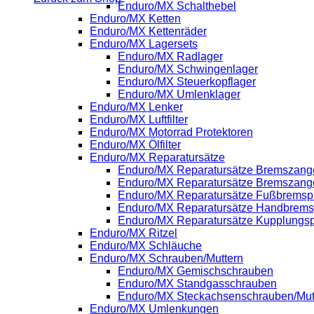
Enduro/MX Schalthebel
Enduro/MX Ketten
Enduro/MX Kettenräder
Enduro/MX Lagersets
Enduro/MX Radlager
Enduro/MX Schwingenlager
Enduro/MX Steuerkopflager
Enduro/MX Umlenklager
Enduro/MX Lenker
Enduro/MX Luftfilter
Enduro/MX Motorrad Protektoren
Enduro/MX Ölfilter
Enduro/MX Reparatursätze
Enduro/MX Reparatursätze Bremszange
Enduro/MX Reparatursätze Bremszang
Enduro/MX Reparatursätze Fußbrems
Enduro/MX Reparatursätze Handbrem
Enduro/MX Reparatursätze Kupplung
Enduro/MX Ritzel
Enduro/MX Schläuche
Enduro/MX Schrauben/Muttern
Enduro/MX Gemischschrauben
Enduro/MX Standgasschrauben
Enduro/MX Steckachsenschrauben/Mut
Enduro/MX Umlenkungen