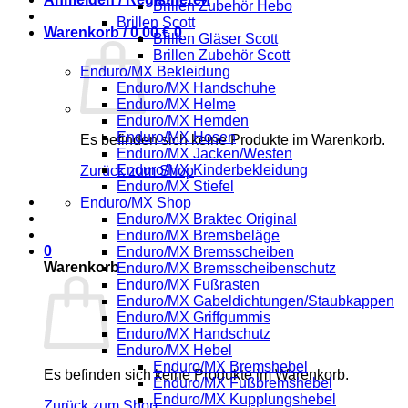
Brillen Zubehör Hebo
Brillen Scott
Warenkorb /
0,00
€
0
Brillen Gläser Scott
Brillen Zubehör Scott
Enduro/MX Bekleidung
Enduro/MX Handschuhe
Enduro/MX Helme
Enduro/MX Hemden
Enduro/MX Hosen
Es befinden sich keine Produkte im Warenkorb.
Enduro/MX Jacken/Westen
Enduro/MX Kinderbekleidung
Zurück zum Shop
Enduro/MX Stiefel
Enduro/MX Shop
Enduro/MX Braktec Original
Enduro/MX Bremsbeläge
0
Enduro/MX Bremsscheiben
Warenkorb
Enduro/MX Bremsscheibenschutz
Enduro/MX Fußrasten
Enduro/MX Gabeldichtungen/Staubkappen
Enduro/MX Griffgummis
Enduro/MX Handschutz
Enduro/MX Hebel
Enduro/MX Bremshebel
Es befinden sich keine Produkte im Warenkorb.
Enduro/MX Fußbremshebel
Enduro/MX Kupplungshebel
Zurück zum Shop