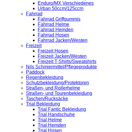
Enduro/MX Verschiedenes
Urban 50ccm/125ccm
Fahrrad
Fahrrad Griffgummis
Fahrrad Helme
Fahrrad Hemden
Fahrrad Hosen
Fahrrad Jacken/Westen
Freizeit
Freizeit Hosen
Freizeit Jacken/Westen
Freizeit T-Shirts/Sweatshirts
Nils Schmiermittel/Pflegeprodukte
Paddock
Regenbekleidung
Schutzbekleidung/Protektoren
Straßen- und Rollerhelme
Straßen- und Tourenbekleidung
Taschen/Rucksäcke
Trial Bekleidung
Trial Fantic Bekleidung
Trial Handschuhe
Trial Helme
Trial Hemden
Trial Hosen