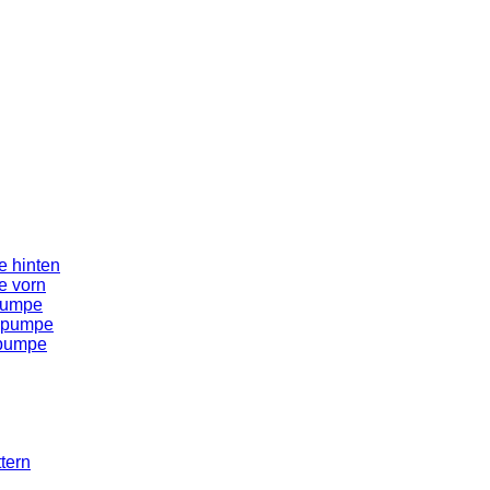
 hinten
e vorn
pumpe
spumpe
spumpe
tern