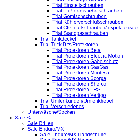
Trial Einstellschrauben
Trial Fußbremshebelschrauben
Trial Gemischschrauben
Trial Kühlerverschlußschrauben
Trial Öleinfüllschrauben/Inspektionsdec
Trial Standgasschrauben
Trial Tankdeckel
Trial Trick Bits/Protektoren
Trial Protektoren Beta
Trial Protektoren Electric Motion
Trial Protektoren Gabelschutz
Trial Protektoren GasGas
Trial Protektoren Montesa
Trial Protektoren Scorpa
Trial Protektoren Sherco
Trial Protektoren TRS
Trial Protektoren Vertigo
Trial Umlenkungen/Umlenkhebel
Trial Verschiedenes
Unterwäsche/Socken
Sale %
Sale Brillen
Sale Enduro/MX
Sale Enduro/MX Handschuhe