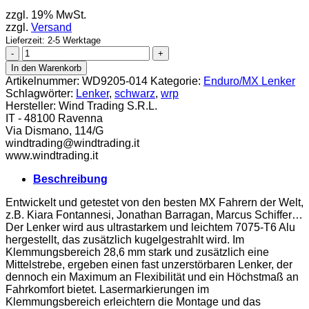
zzgl. 19% MwSt.
zzgl.
Versand
Lieferzeit: 2-5 Werktage
WRP
Lenker
In den Warenkorb
Taper
Artikelnummer:
WD9205-014
Kategorie:
Enduro/MX Lenker
X
Schlagwörter:
Lenker
,
schwarz
,
wrp
medium
Hersteller:
Wind Trading S.R.L.
schwarz
IT - 48100 Ravenna
Menge
Via Dismano, 114/G
windtrading@windtrading.it
www.windtrading.it
Beschreibung
Entwickelt und getestet von den besten MX Fahrern der Welt,
z.B. Kiara Fontannesi, Jonathan Barragan, Marcus Schiffer…
Der Lenker wird aus ultrastarkem und leichtem 7075-T6 Alu
hergestellt, das zusätzlich kugelgestrahlt wird. Im
Klemmungsbereich 28,6 mm stark und zusätzlich eine
Mittelstrebe, ergeben einen fast unzerstörbaren Lenker, der
dennoch ein Maximum an Flexibilität und ein Höchstmaß an
Fahrkomfort bietet. Lasermarkierungen im
Klemmungsbereich erleichtern die Montage und das