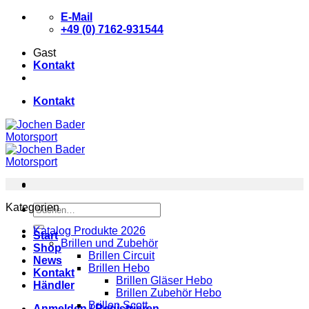
Zum
E-Mail
Inhalt
+49 (0) 7162-931544
springen
Gast
Kontakt
Kontakt
Kategorien
Suchen
nach:
Katalog Produkte 2026
Start
Brillen und Zubehör
Shop
Brillen Circuit
News
Brillen Hebo
Kontakt
Brillen Gläser Hebo
Händler
Brillen Zubehör Hebo
Brillen Scott
Anmelden / Registrieren