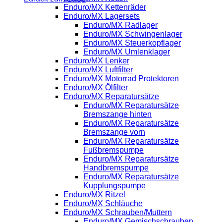
Enduro/MX Kettenräder
Enduro/MX Lagersets
Enduro/MX Radlager
Enduro/MX Schwingenlager
Enduro/MX Steuerkopflager
Enduro/MX Umlenklager
Enduro/MX Lenker
Enduro/MX Luftfilter
Enduro/MX Motorrad Protektoren
Enduro/MX Ölfilter
Enduro/MX Reparatursätze
Enduro/MX Reparatursätze
Bremszange hinten
Enduro/MX Reparatursätze
Bremszange vorn
Enduro/MX Reparatursätze
Fußbremspumpe
Enduro/MX Reparatursätze
Handbremspumpe
Enduro/MX Reparatursätze
Kupplungspumpe
Enduro/MX Ritzel
Enduro/MX Schläuche
Enduro/MX Schrauben/Muttern
Enduro/MX Gemischschrauben