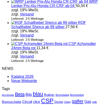
WRP
Lenker Pro-Alu Honda CR-CRF ab 04
50,34
€
zzgl. 19% MwSt.
zzgl.
Versand
Lieferzeit: 2-5 Werktage
RQF
Schalthebel Sherco ab 99 silber
27,56
€
zzgl. 19% MwSt.
zzgl.
Versand
Lieferzeit: 2-5 Werktage
CSP Achsmutter
24mm Beta rot
11,34
€
zzgl. 19% MwSt.
zzgl.
Versand
Lieferzeit: 2-5 Werktage
NEWS
Katalog 2026
Neue Webseite
Tags
blau
Beta
Bits
Braktec
Accossato
Bremsbelag
Bremshebel
CSP
galfer
Gas
Circuit
clice
Bremsscheibe
Deckel
Delay
gelb