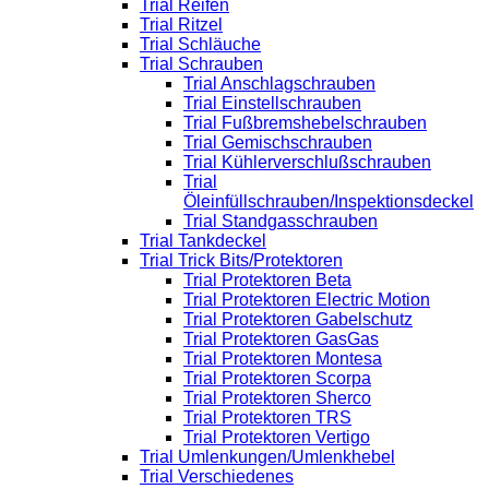
Trial Reifen
Trial Ritzel
Trial Schläuche
Trial Schrauben
Trial Anschlagschrauben
Trial Einstellschrauben
Trial Fußbremshebelschrauben
Trial Gemischschrauben
Trial Kühlerverschlußschrauben
Trial
Öleinfüllschrauben/Inspektionsdeckel
Trial Standgasschrauben
Trial Tankdeckel
Trial Trick Bits/Protektoren
Trial Protektoren Beta
Trial Protektoren Electric Motion
Trial Protektoren Gabelschutz
Trial Protektoren GasGas
Trial Protektoren Montesa
Trial Protektoren Scorpa
Trial Protektoren Sherco
Trial Protektoren TRS
Trial Protektoren Vertigo
Trial Umlenkungen/Umlenkhebel
Trial Verschiedenes