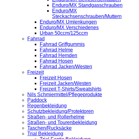
Enduro/MX Standgasschrauben
Enduro/MX
Steckachsenschrauben/Muttern
Enduro/MX Umlenkungen
Enduro/MX Verschiedenes
Urban 50ccm/125ccm
Fahrrad
Fahrrad Griffgummis
Fahrrad Helme
Fahrrad Hemden
Fahrrad Hosen
Fahrrad Jacken/Westen
Freizeit
Freizeit Hosen
Freizeit Jacken/Westen
Freizeit T-Shirts/Sweatshirts
Nils Schmiermittel/Pflegeprodukte
Paddock
Regenbekleidung
Schutzbekleidung/Protektoren
Straßen- und Rollerhelme
Straßen- und Tourenbekleidung
Taschen/Rucksäcke
Trial Bekleidung