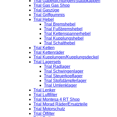
Trial Gabeldichtungen/Staubkappen
Trial Gas Gas Shop
Trial Gaszüge
Trial Griffgummis
Trial Hebel
Trial Bremshebel
Trial Fußbremshebel
Trial Kettenspannerhebel
Trial Kupplungshebel
Trial Schalthebel
Trial Ketten
Trial Kettenräder
Trial Kupplungen/Kupplungsdeckel
Trial Lagersets
Trial Radlager
Trial Schwingenlager
Trial Steuerkopflager
Trial Stoßdämpferlager
Trial Umlenklager
Trial Lenker
Trial Luftfilter
Trial Montesa 4 RT Shop
Trial Morad Räder/Ersatzteile
Trial Motorschutz
Trial Ölfilter