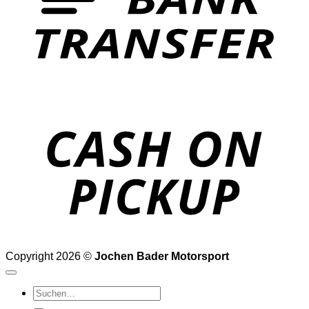
o
P
Copyright 2026 ©
Jochen Bader Motorsport
Suchen
nach: