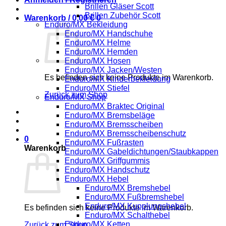
Brillen Gläser Scott
Brillen Zubehör Scott
Warenkorb /
0,00
€
0
Enduro/MX Bekleidung
Enduro/MX Handschuhe
Enduro/MX Helme
Enduro/MX Hemden
Enduro/MX Hosen
Enduro/MX Jacken/Westen
Es befinden sich keine Produkte im Warenkorb.
Enduro/MX Kinderbekleidung
Enduro/MX Stiefel
Zurück zum Shop
Enduro/MX Shop
Enduro/MX Braktec Original
Enduro/MX Bremsbeläge
Enduro/MX Bremsscheiben
Enduro/MX Bremsscheibenschutz
0
Enduro/MX Fußrasten
Warenkorb
Enduro/MX Gabeldichtungen/Staubkappen
Enduro/MX Griffgummis
Enduro/MX Handschutz
Enduro/MX Hebel
Enduro/MX Bremshebel
Enduro/MX Fußbremshebel
Enduro/MX Kupplungshebel
Es befinden sich keine Produkte im Warenkorb.
Enduro/MX Schalthebel
Enduro/MX Ketten
Zurück zum Shop