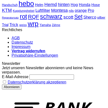
hebo
Hemd
hinten
Hog
Honda
Helm
Hose
Handschuh
KTM
Montesa
Luftfilter
orange
Pro
nils
Kupplungshebel
rot
schwarz
Set
RQF
scott
Sherco
silber
Reparatursatz
wrp
Trick
Trial
weiss
Yamaha
Zähne
Rechtliches
AGB
Datenschutz
Impressum
Vertrag widerrufen
Privatsphäre-Einstellungen
Newsletter
Jetzt unseren Newsletter abonnieren und keine News
verpassen.
E-Mail-Adresse
Datenschutzerklärung akzeptieren
T