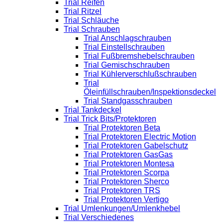
Trial Reifen
Trial Ritzel
Trial Schläuche
Trial Schrauben
Trial Anschlagschrauben
Trial Einstellschrauben
Trial Fußbremshebelschrauben
Trial Gemischschrauben
Trial Kühlerverschlußschrauben
Trial
Öleinfüllschrauben/Inspektionsdeckel
Trial Standgasschrauben
Trial Tankdeckel
Trial Trick Bits/Protektoren
Trial Protektoren Beta
Trial Protektoren Electric Motion
Trial Protektoren Gabelschutz
Trial Protektoren GasGas
Trial Protektoren Montesa
Trial Protektoren Scorpa
Trial Protektoren Sherco
Trial Protektoren TRS
Trial Protektoren Vertigo
Trial Umlenkungen/Umlenkhebel
Trial Verschiedenes