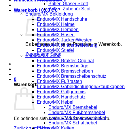
Brillen Gläser Scott
Brillen Zubehör Scott
Warenkorb /
0,00
€
0
Enduro/MX Bekleidung
Enduro/MX Handschuhe
Enduro/MX Helme
Enduro/MX Hemden
Enduro/MX Hosen
Enduro/MX Jacken/Westen
Es befinden sich keine Produkte im Warenkorb.
Enduro/MX Kinderbekleidung
Enduro/MX Stiefel
Zurück zum Shop
Enduro/MX Shop
Enduro/MX Braktec Original
Enduro/MX Bremsbeläge
Enduro/MX Bremsscheiben
Enduro/MX Bremsscheibenschutz
0
Enduro/MX Fußrasten
Warenkorb
Enduro/MX Gabeldichtungen/Staubkappen
Enduro/MX Griffgummis
Enduro/MX Handschutz
Enduro/MX Hebel
Enduro/MX Bremshebel
Enduro/MX Fußbremshebel
Enduro/MX Kupplungshebel
Es befinden sich keine Produkte im Warenkorb.
Enduro/MX Schalthebel
Enduro/MX Ketten
Zurück zum Shop