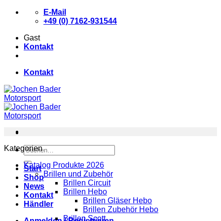
Zum
E-Mail
Inhalt
+49 (0) 7162-931544
springen
Gast
Kontakt
Kontakt
Kategorien
Suchen
nach:
Katalog Produkte 2026
Start
Brillen und Zubehör
Shop
Brillen Circuit
News
Brillen Hebo
Kontakt
Brillen Gläser Hebo
Händler
Brillen Zubehör Hebo
Brillen Scott
Anmelden / Registrieren