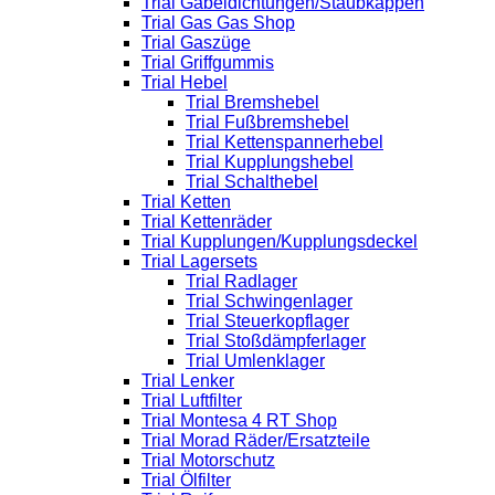
Trial Gabeldichtungen/Staubkappen
Trial Gas Gas Shop
Trial Gaszüge
Trial Griffgummis
Trial Hebel
Trial Bremshebel
Trial Fußbremshebel
Trial Kettenspannerhebel
Trial Kupplungshebel
Trial Schalthebel
Trial Ketten
Trial Kettenräder
Trial Kupplungen/Kupplungsdeckel
Trial Lagersets
Trial Radlager
Trial Schwingenlager
Trial Steuerkopflager
Trial Stoßdämpferlager
Trial Umlenklager
Trial Lenker
Trial Luftfilter
Trial Montesa 4 RT Shop
Trial Morad Räder/Ersatzteile
Trial Motorschutz
Trial Ölfilter