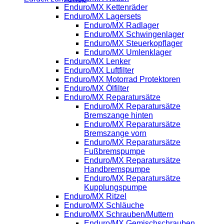
Enduro/MX Kettenräder
Enduro/MX Lagersets
Enduro/MX Radlager
Enduro/MX Schwingenlager
Enduro/MX Steuerkopflager
Enduro/MX Umlenklager
Enduro/MX Lenker
Enduro/MX Luftfilter
Enduro/MX Motorrad Protektoren
Enduro/MX Ölfilter
Enduro/MX Reparatursätze
Enduro/MX Reparatursätze
Bremszange hinten
Enduro/MX Reparatursätze
Bremszange vorn
Enduro/MX Reparatursätze
Fußbremspumpe
Enduro/MX Reparatursätze
Handbremspumpe
Enduro/MX Reparatursätze
Kupplungspumpe
Enduro/MX Ritzel
Enduro/MX Schläuche
Enduro/MX Schrauben/Muttern
Enduro/MX Gemischschrauben