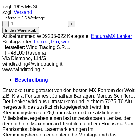
zzgl. 19% MwSt.
zzgl.
Versand
Lieferzeit: 2-5 Werktage
WRP
Lenker
In den Warenkorb
Taper
Artikelnummer:
WD9203-022
Kategorie:
Enduro/MX Lenker
X
Schlagwörter:
Lenker
,
Pro
,
wrp
Pro
Hersteller:
Wind Trading S.R.L.
Replica
IT - 48100 Ravenna
titan
Via Dismano, 114/G
Menge
windtrading@windtrading.it
www.windtrading.it
Beschreibung
Entwickelt und getestet von den besten MX Fahrern der Welt,
z.B. Kiara Fontannesi, Jonathan Barragan, Marcus Schiffer…
Der Lenker wird aus ultrastarkem und leichtem 7075-T6 Alu
hergestellt, das zusätzlich kugelgestrahlt wird. Im
Klemmungsbereich 28,6 mm stark und zusätzlich eine
Mittelstrebe, ergeben einen fast unzerstörbaren Lenker, der
dennoch ein Maximum an Flexibilität und ein Höchstmaß an
Fahrkomfort bietet. Lasermarkierungen im
Klemmungsbereich erleichtern die Montage und das