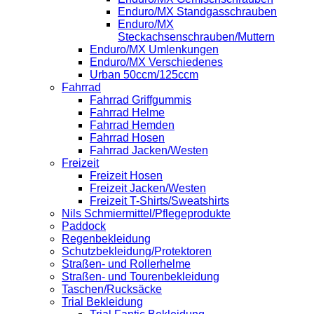
Enduro/MX Standgasschrauben
Enduro/MX
Steckachsenschrauben/Muttern
Enduro/MX Umlenkungen
Enduro/MX Verschiedenes
Urban 50ccm/125ccm
Fahrrad
Fahrrad Griffgummis
Fahrrad Helme
Fahrrad Hemden
Fahrrad Hosen
Fahrrad Jacken/Westen
Freizeit
Freizeit Hosen
Freizeit Jacken/Westen
Freizeit T-Shirts/Sweatshirts
Nils Schmiermittel/Pflegeprodukte
Paddock
Regenbekleidung
Schutzbekleidung/Protektoren
Straßen- und Rollerhelme
Straßen- und Tourenbekleidung
Taschen/Rucksäcke
Trial Bekleidung