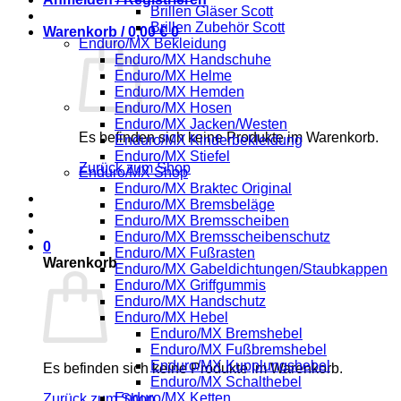
Brillen Gläser Scott
Brillen Zubehör Scott
Warenkorb /
0,00
€
0
Enduro/MX Bekleidung
Enduro/MX Handschuhe
Enduro/MX Helme
Enduro/MX Hemden
Enduro/MX Hosen
Enduro/MX Jacken/Westen
Es befinden sich keine Produkte im Warenkorb.
Enduro/MX Kinderbekleidung
Enduro/MX Stiefel
Zurück zum Shop
Enduro/MX Shop
Enduro/MX Braktec Original
Enduro/MX Bremsbeläge
Enduro/MX Bremsscheiben
Enduro/MX Bremsscheibenschutz
0
Enduro/MX Fußrasten
Warenkorb
Enduro/MX Gabeldichtungen/Staubkappen
Enduro/MX Griffgummis
Enduro/MX Handschutz
Enduro/MX Hebel
Enduro/MX Bremshebel
Enduro/MX Fußbremshebel
Enduro/MX Kupplungshebel
Es befinden sich keine Produkte im Warenkorb.
Enduro/MX Schalthebel
Enduro/MX Ketten
Zurück zum Shop