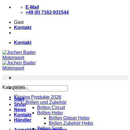
Zum
E-Mail
Inhalt
+49 (0) 7162-931544
springen
Gast
Kontakt
Kontakt
Kategorien
Suchen
nach:
Katalog Produkte 2026
Start
Brillen und Zubehör
Shop
Brillen Circuit
News
Brillen Hebo
Kontakt
Brillen Gläser Hebo
Händler
Brillen Zubehör Hebo
Brillen Scott
Anmelden / Registrieren