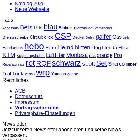
Katalog 2026
Neue Webseite
Tags
blau
Beta
Bits
Braktec
Accossato
Bremsbelag
Bremshebel
CSP
galfer
Gas
Circuit
clice
Bremsscheibe
Deckel
Delay
gelb
hebo
Hemd
hinten
Hog
Honda
Helm
Hose
Handschuh
KTM
Montesa
Luftfilter
orange
Pro
nils
Kupplungshebel
rot
schwarz
Set
RQF
scott
Sherco
silber
Reparatursatz
wrp
Trick
Trial
weiss
Yamaha
Zähne
Rechtliches
AGB
Datenschutz
Impressum
Vertrag widerrufen
Privatsphäre-Einstellungen
Newsletter
Jetzt unseren Newsletter abonnieren und keine News
verpassen.