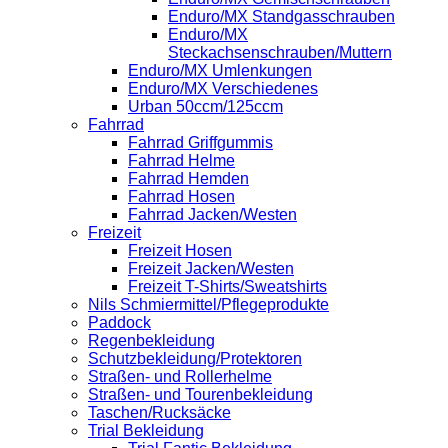
Enduro/MX Standgasschrauben
Enduro/MX
Steckachsenschrauben/Muttern
Enduro/MX Umlenkungen
Enduro/MX Verschiedenes
Urban 50ccm/125ccm
Fahrrad
Fahrrad Griffgummis
Fahrrad Helme
Fahrrad Hemden
Fahrrad Hosen
Fahrrad Jacken/Westen
Freizeit
Freizeit Hosen
Freizeit Jacken/Westen
Freizeit T-Shirts/Sweatshirts
Nils Schmiermittel/Pflegeprodukte
Paddock
Regenbekleidung
Schutzbekleidung/Protektoren
Straßen- und Rollerhelme
Straßen- und Tourenbekleidung
Taschen/Rucksäcke
Trial Bekleidung