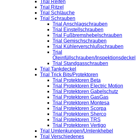
Trial Reifen
Trial Ritzel
Trial Schläuche
Trial Schrauben
Trial Anschlagschrauben
Trial Einstellschrauben
Trial Fußbremshebelschrauben
Trial Gemischschrauben
Trial Kühlerverschlußschrauben
Trial
Öleinfüllschrauben/Inspektionsdeckel
Trial Standgasschrauben
Trial Tankdeckel
Trial Trick Bits/Protektoren
Trial Protektoren Beta
Trial Protektoren Electric Motion
Trial Protektoren Gabelschutz
Trial Protektoren GasGas
Trial Protektoren Montesa
Trial Protektoren Scorpa
Trial Protektoren Sherco
Trial Protektoren TRS
Trial Protektoren Vertigo
Trial Umlenkungen/Umlenkhebel
Trial Verschiedenes