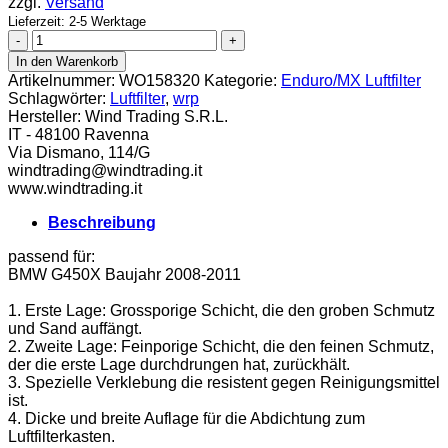
zzgl.
Versand
Lieferzeit: 2-5 Werktage
WRP
Luftfilter
In den Warenkorb
BMW
Artikelnummer:
WO158320
Kategorie:
Enduro/MX Luftfilter
450
Schlagwörter:
Luftfilter
,
wrp
Menge
Hersteller:
Wind Trading S.R.L.
IT - 48100 Ravenna
Via Dismano, 114/G
windtrading@windtrading.it
www.windtrading.it
Beschreibung
passend für:
BMW G450X Baujahr 2008-2011
1. Erste Lage: Grossporige Schicht, die den groben Schmutz
und Sand auffängt.
2. Zweite Lage: Feinporige Schicht, die den feinen Schmutz,
der die erste Lage durchdrungen hat, zurückhält.
3. Spezielle Verklebung die resistent gegen Reinigungsmittel
ist.
4. Dicke und breite Auflage für die Abdichtung zum
Luftfilterkasten.