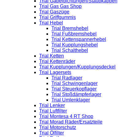
Trial Gabeldichtungen/Staubkappen
Trial Gas Gas Shop
Trial Gaszüge
Trial Griffgummis
Trial Hebel
Trial Bremshebel
Trial Fußbremshebel
Trial Kettenspannerhebel
Trial Kupplungshebel
Trial Schalthebel
Trial Ketten
Trial Kettenräder
Trial Kupplungen/Kupplungsdeckel
Trial Lagersets
Trial Radlager
Trial Schwingenlager
Trial Steuerkopflager
Trial Stoßdämpferlager
Trial Umlenklager
Trial Lenker
Trial Luftfilter
Trial Montesa 4 RT Shop
Trial Morad Räder/Ersatzteile
Trial Motorschutz
Trial Ölfilter