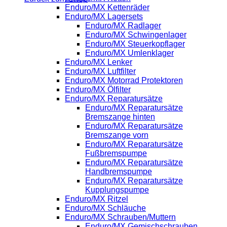
Enduro/MX Kettenräder
Enduro/MX Lagersets
Enduro/MX Radlager
Enduro/MX Schwingenlager
Enduro/MX Steuerkopflager
Enduro/MX Umlenklager
Enduro/MX Lenker
Enduro/MX Luftfilter
Enduro/MX Motorrad Protektoren
Enduro/MX Ölfilter
Enduro/MX Reparatursätze
Enduro/MX Reparatursätze
Bremszange hinten
Enduro/MX Reparatursätze
Bremszange vorn
Enduro/MX Reparatursätze
Fußbremspumpe
Enduro/MX Reparatursätze
Handbremspumpe
Enduro/MX Reparatursätze
Kupplungspumpe
Enduro/MX Ritzel
Enduro/MX Schläuche
Enduro/MX Schrauben/Muttern
Enduro/MX Gemischschrauben