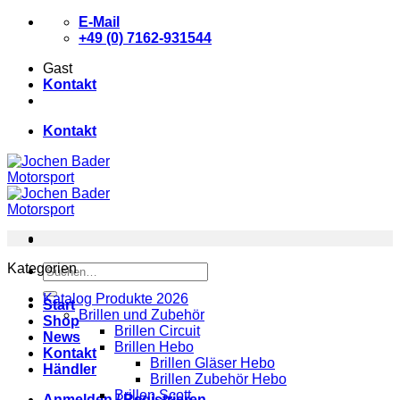
Zum
E-Mail
Inhalt
+49 (0) 7162-931544
springen
Gast
Kontakt
Kontakt
Kategorien
Suchen
nach:
Katalog Produkte 2026
Start
Brillen und Zubehör
Shop
Brillen Circuit
News
Brillen Hebo
Kontakt
Brillen Gläser Hebo
Händler
Brillen Zubehör Hebo
Brillen Scott
Anmelden / Registrieren