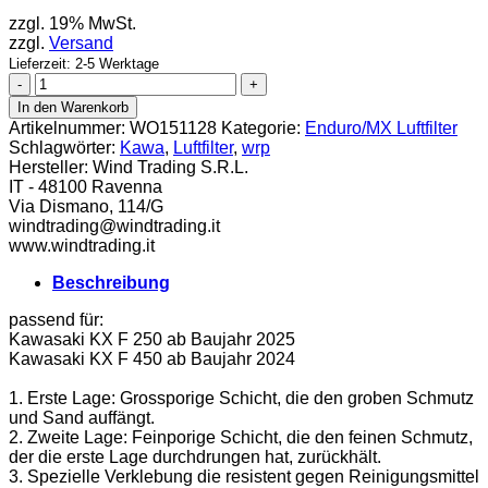
zzgl. 19% MwSt.
zzgl.
Versand
Lieferzeit: 2-5 Werktage
WRP
Luftfilter
In den Warenkorb
Kawa
Artikelnummer:
WO151128
Kategorie:
Enduro/MX Luftfilter
KXF
Schlagwörter:
Kawa
,
Luftfilter
,
wrp
250
Hersteller:
Wind Trading S.R.L.
ab
IT - 48100 Ravenna
25
Via Dismano, 114/G
/
windtrading@windtrading.it
450
www.windtrading.it
ab
24
Beschreibung
Menge
passend für:
Kawasaki KX F 250 ab Baujahr 2025
Kawasaki KX F 450 ab Baujahr 2024
1. Erste Lage: Grossporige Schicht, die den groben Schmutz
und Sand auffängt.
2. Zweite Lage: Feinporige Schicht, die den feinen Schmutz,
der die erste Lage durchdrungen hat, zurückhält.
3. Spezielle Verklebung die resistent gegen Reinigungsmittel