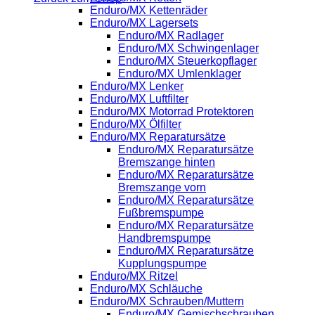
Enduro/MX Kettenräder
Enduro/MX Lagersets
Enduro/MX Radlager
Enduro/MX Schwingenlager
Enduro/MX Steuerkopflager
Enduro/MX Umlenklager
Enduro/MX Lenker
Enduro/MX Luftfilter
Enduro/MX Motorrad Protektoren
Enduro/MX Ölfilter
Enduro/MX Reparatursätze
Enduro/MX Reparatursätze
Bremszange hinten
Enduro/MX Reparatursätze
Bremszange vorn
Enduro/MX Reparatursätze
Fußbremspumpe
Enduro/MX Reparatursätze
Handbremspumpe
Enduro/MX Reparatursätze
Kupplungspumpe
Enduro/MX Ritzel
Enduro/MX Schläuche
Enduro/MX Schrauben/Muttern
Enduro/MX Gemischschrauben