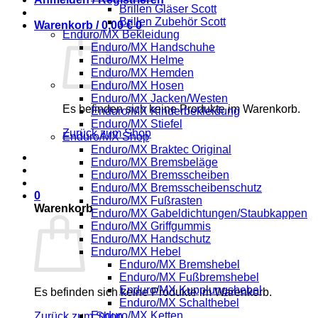
Brillen Gläser Scott
Brillen Zubehör Scott
Warenkorb /
0,00
€
0
Enduro/MX Bekleidung
Enduro/MX Handschuhe
Enduro/MX Helme
Enduro/MX Hemden
Enduro/MX Hosen
Enduro/MX Jacken/Westen
Es befinden sich keine Produkte im Warenkorb.
Enduro/MX Kinderbekleidung
Enduro/MX Stiefel
Zurück zum Shop
Enduro/MX Shop
Enduro/MX Braktec Original
Enduro/MX Bremsbeläge
Enduro/MX Bremsscheiben
Enduro/MX Bremsscheibenschutz
0
Enduro/MX Fußrasten
Warenkorb
Enduro/MX Gabeldichtungen/Staubkappen
Enduro/MX Griffgummis
Enduro/MX Handschutz
Enduro/MX Hebel
Enduro/MX Bremshebel
Enduro/MX Fußbremshebel
Enduro/MX Kupplungshebel
Es befinden sich keine Produkte im Warenkorb.
Enduro/MX Schalthebel
Enduro/MX Ketten
Zurück zum Shop