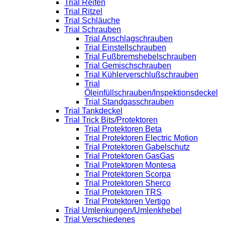
Trial Reifen
Trial Ritzel
Trial Schläuche
Trial Schrauben
Trial Anschlagschrauben
Trial Einstellschrauben
Trial Fußbremshebelschrauben
Trial Gemischschrauben
Trial Kühlerverschlußschrauben
Trial
Öleinfüllschrauben/Inspektionsdeckel
Trial Standgasschrauben
Trial Tankdeckel
Trial Trick Bits/Protektoren
Trial Protektoren Beta
Trial Protektoren Electric Motion
Trial Protektoren Gabelschutz
Trial Protektoren GasGas
Trial Protektoren Montesa
Trial Protektoren Scorpa
Trial Protektoren Sherco
Trial Protektoren TRS
Trial Protektoren Vertigo
Trial Umlenkungen/Umlenkhebel
Trial Verschiedenes