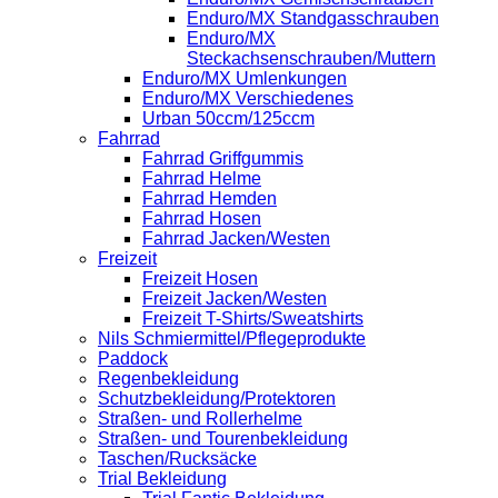
Enduro/MX Standgasschrauben
Enduro/MX
Steckachsenschrauben/Muttern
Enduro/MX Umlenkungen
Enduro/MX Verschiedenes
Urban 50ccm/125ccm
Fahrrad
Fahrrad Griffgummis
Fahrrad Helme
Fahrrad Hemden
Fahrrad Hosen
Fahrrad Jacken/Westen
Freizeit
Freizeit Hosen
Freizeit Jacken/Westen
Freizeit T-Shirts/Sweatshirts
Nils Schmiermittel/Pflegeprodukte
Paddock
Regenbekleidung
Schutzbekleidung/Protektoren
Straßen- und Rollerhelme
Straßen- und Tourenbekleidung
Taschen/Rucksäcke
Trial Bekleidung