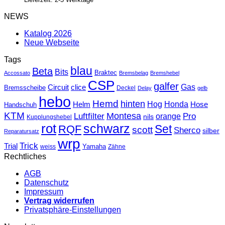
NEWS
Katalog 2026
Neue Webseite
Tags
blau
Beta
Bits
Braktec
Accossato
Bremsbelag
Bremshebel
CSP
galfer
Gas
Circuit
clice
Bremsscheibe
Deckel
Delay
gelb
hebo
Hemd
hinten
Hog
Honda
Helm
Hose
Handschuh
KTM
Montesa
Luftfilter
orange
Pro
nils
Kupplungshebel
rot
schwarz
Set
RQF
scott
Sherco
silber
Reparatursatz
wrp
Trick
Trial
weiss
Yamaha
Zähne
Rechtliches
AGB
Datenschutz
Impressum
Vertrag widerrufen
Privatsphäre-Einstellungen