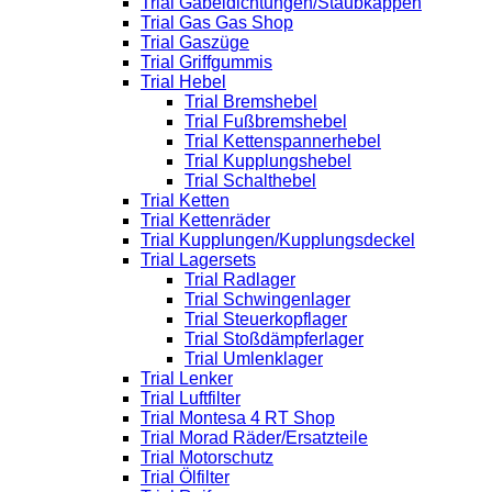
Trial Gabeldichtungen/Staubkappen
Trial Gas Gas Shop
Trial Gaszüge
Trial Griffgummis
Trial Hebel
Trial Bremshebel
Trial Fußbremshebel
Trial Kettenspannerhebel
Trial Kupplungshebel
Trial Schalthebel
Trial Ketten
Trial Kettenräder
Trial Kupplungen/Kupplungsdeckel
Trial Lagersets
Trial Radlager
Trial Schwingenlager
Trial Steuerkopflager
Trial Stoßdämpferlager
Trial Umlenklager
Trial Lenker
Trial Luftfilter
Trial Montesa 4 RT Shop
Trial Morad Räder/Ersatzteile
Trial Motorschutz
Trial Ölfilter