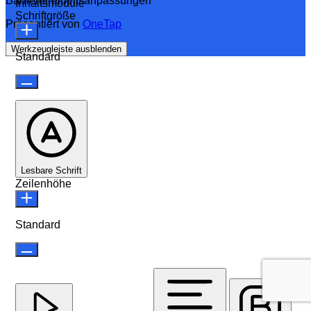
Barrierefreiheitsanpassungen
Inhaltsmodule
Schriftgröße
Präsentiert von
OneTap
Werkzeugleiste ausblenden
Standard
Lesbare Schrift
Zeilenhöhe
Standard