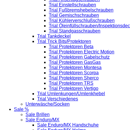
Trial Einstellschrauben
Trial Fußbremshebelschrauben
Trial Gemischschrauben
Trial Kühlerverschlußschrauben
Trial Öleinfüllschrauben/Inspektionsdec
Trial Standgasschrauben
Trial Tankdeckel
Trial Trick Bits/Protektoren
Trial Protektoren Beta
Trial Protektoren Electric Motion
Trial Protektoren Gabelschutz
Trial Protektoren GasGas
Trial Protektoren Montesa
Trial Protektoren Scorpa
Trial Protektoren Sherco
Trial Protektoren TRS
Trial Protektoren Vertigo
Trial Umlenkungen/Umlenkhebel
Trial Verschiedenes
Unterwäsche/Socken
Sale %
Sale Brillen
Sale Enduro/MX
Sale Enduro/MX Handschuhe