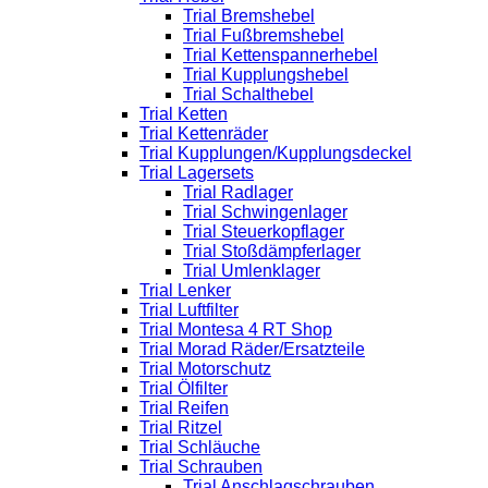
Trial Bremshebel
Trial Fußbremshebel
Trial Kettenspannerhebel
Trial Kupplungshebel
Trial Schalthebel
Trial Ketten
Trial Kettenräder
Trial Kupplungen/Kupplungsdeckel
Trial Lagersets
Trial Radlager
Trial Schwingenlager
Trial Steuerkopflager
Trial Stoßdämpferlager
Trial Umlenklager
Trial Lenker
Trial Luftfilter
Trial Montesa 4 RT Shop
Trial Morad Räder/Ersatzteile
Trial Motorschutz
Trial Ölfilter
Trial Reifen
Trial Ritzel
Trial Schläuche
Trial Schrauben
Trial Anschlagschrauben