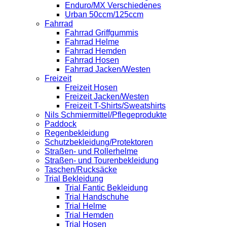
Enduro/MX Verschiedenes
Urban 50ccm/125ccm
Fahrrad
Fahrrad Griffgummis
Fahrrad Helme
Fahrrad Hemden
Fahrrad Hosen
Fahrrad Jacken/Westen
Freizeit
Freizeit Hosen
Freizeit Jacken/Westen
Freizeit T-Shirts/Sweatshirts
Nils Schmiermittel/Pflegeprodukte
Paddock
Regenbekleidung
Schutzbekleidung/Protektoren
Straßen- und Rollerhelme
Straßen- und Tourenbekleidung
Taschen/Rucksäcke
Trial Bekleidung
Trial Fantic Bekleidung
Trial Handschuhe
Trial Helme
Trial Hemden
Trial Hosen