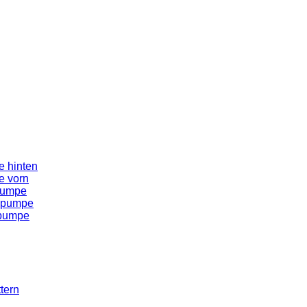
 hinten
e vorn
pumpe
spumpe
spumpe
tern