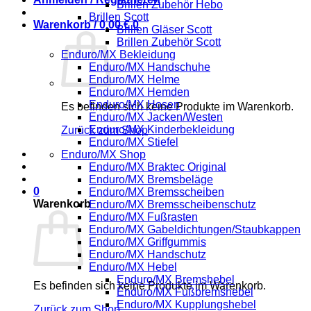
Brillen Zubehör Hebo
Brillen Scott
Warenkorb /
0,00
€
0
Brillen Gläser Scott
Brillen Zubehör Scott
Enduro/MX Bekleidung
Enduro/MX Handschuhe
Enduro/MX Helme
Enduro/MX Hemden
Enduro/MX Hosen
Es befinden sich keine Produkte im Warenkorb.
Enduro/MX Jacken/Westen
Enduro/MX Kinderbekleidung
Zurück zum Shop
Enduro/MX Stiefel
Enduro/MX Shop
Enduro/MX Braktec Original
Enduro/MX Bremsbeläge
0
Enduro/MX Bremsscheiben
Warenkorb
Enduro/MX Bremsscheibenschutz
Enduro/MX Fußrasten
Enduro/MX Gabeldichtungen/Staubkappen
Enduro/MX Griffgummis
Enduro/MX Handschutz
Enduro/MX Hebel
Enduro/MX Bremshebel
Es befinden sich keine Produkte im Warenkorb.
Enduro/MX Fußbremshebel
Enduro/MX Kupplungshebel
Zurück zum Shop