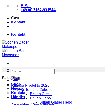
Zum
E-Mail
Inhalt
+49 (0) 7162-931544
springen
Gast
Kontakt
Kontakt
Suchen
nach:
Kategorien
Start
Shop
Katalog Produkte 2026
News
Brillen und Zubehör
Kontakt
Brillen Circuit
Händler
Brillen Hebo
Brillen Gläser Hebo
Anmelden / Registrieren