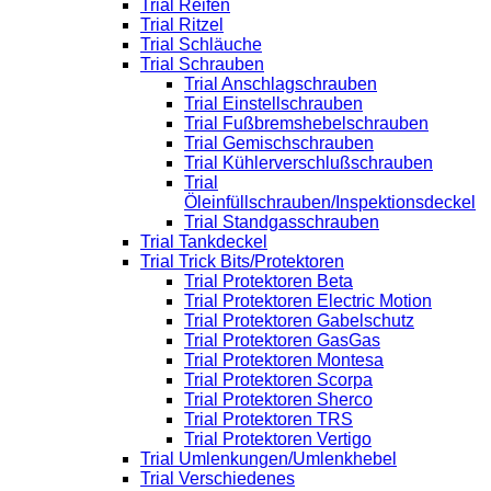
Trial Reifen
Trial Ritzel
Trial Schläuche
Trial Schrauben
Trial Anschlagschrauben
Trial Einstellschrauben
Trial Fußbremshebelschrauben
Trial Gemischschrauben
Trial Kühlerverschlußschrauben
Trial
Öleinfüllschrauben/Inspektionsdeckel
Trial Standgasschrauben
Trial Tankdeckel
Trial Trick Bits/Protektoren
Trial Protektoren Beta
Trial Protektoren Electric Motion
Trial Protektoren Gabelschutz
Trial Protektoren GasGas
Trial Protektoren Montesa
Trial Protektoren Scorpa
Trial Protektoren Sherco
Trial Protektoren TRS
Trial Protektoren Vertigo
Trial Umlenkungen/Umlenkhebel
Trial Verschiedenes