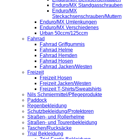
Enduro/MX Standgasschrauben
Enduro/MX
Steckachsenschrauben/Muttern
Enduro/MX Umlenkungen
Enduro/MX Verschiedenes
Urban 50ccm/125ccm
Fahrrad
Fahrrad Griffgummis
Fahrrad Helme
Fahrrad Hemden
Fahrrad Hosen
Fahrrad Jacken/Westen
Freizeit
Freizeit Hosen
Freizeit Jacken/Westen
Freizeit T-Shirts/Sweatshirts
Nils Schmiermittel/Pflegeprodukte
Paddock
Regenbekleidung
Schutzbekleidung/Protektoren
Straßen- und Rollerhelme
Straßen- und Tourenbekleidung
Taschen/Rucksäcke
Trial Bekleidung