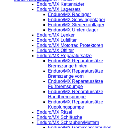
Enduro/MX Kettenräder
Enduro/MX Lagersets
Enduro/MX Radlager
Enduro/MX Schwingenlager
Enduro/MX Steuerkopflager
Enduro/MX Umlenklager
Enduro/MX Lenker
Enduro/MX Luftfilter
Enduro/MX Motorrad Protektoren
Enduro/MX Ölfilter
Enduro/MX Reparatursätze
Enduro/MX Reparatursätze
Bremszange hinten
Enduro/MX Reparatursätze
Bremszange vorn
Enduro/MX Reparatursätze
Fußbremspumpe
Enduro/MX Reparatursätze
Handbremspumpe
Enduro/MX Reparatursätze
Kupplungspumpe
Enduro/MX Ritzel
Enduro/MX Schläuche
Enduro/MX Schrauben/Muttern
Enduro/MX Gemischschrauben