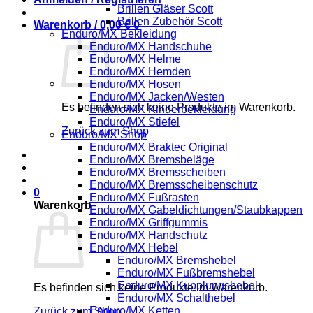
Brillen Gläser Scott
Brillen Zubehör Scott
Warenkorb /
0,00
€
0
Enduro/MX Bekleidung
Enduro/MX Handschuhe
Enduro/MX Helme
Enduro/MX Hemden
Enduro/MX Hosen
Enduro/MX Jacken/Westen
Es befinden sich keine Produkte im Warenkorb.
Enduro/MX Kinderbekleidung
Enduro/MX Stiefel
Zurück zum Shop
Enduro/MX Shop
Enduro/MX Braktec Original
Enduro/MX Bremsbeläge
Enduro/MX Bremsscheiben
Enduro/MX Bremsscheibenschutz
0
Enduro/MX Fußrasten
Warenkorb
Enduro/MX Gabeldichtungen/Staubkappen
Enduro/MX Griffgummis
Enduro/MX Handschutz
Enduro/MX Hebel
Enduro/MX Bremshebel
Enduro/MX Fußbremshebel
Enduro/MX Kupplungshebel
Es befinden sich keine Produkte im Warenkorb.
Enduro/MX Schalthebel
Enduro/MX Ketten
Zurück zum Shop