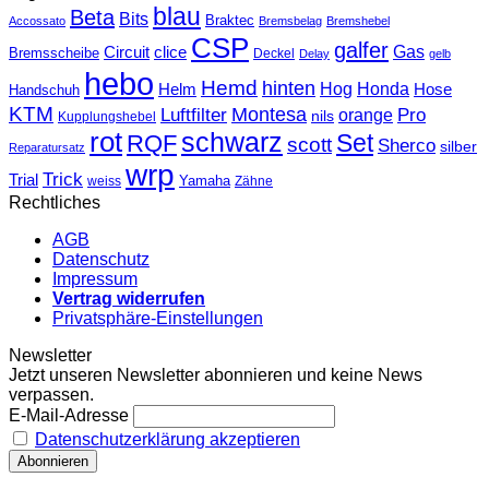
blau
Beta
Bits
Braktec
Accossato
Bremsbelag
Bremshebel
CSP
galfer
Gas
Circuit
clice
Bremsscheibe
Deckel
Delay
gelb
hebo
Hemd
hinten
Hog
Honda
Helm
Hose
Handschuh
KTM
Montesa
Luftfilter
orange
Pro
nils
Kupplungshebel
rot
schwarz
Set
RQF
scott
Sherco
silber
Reparatursatz
wrp
Trick
Trial
weiss
Yamaha
Zähne
Rechtliches
AGB
Datenschutz
Impressum
Vertrag widerrufen
Privatsphäre-Einstellungen
Newsletter
Jetzt unseren Newsletter abonnieren und keine News
verpassen.
E-Mail-Adresse
Datenschutzerklärung akzeptieren