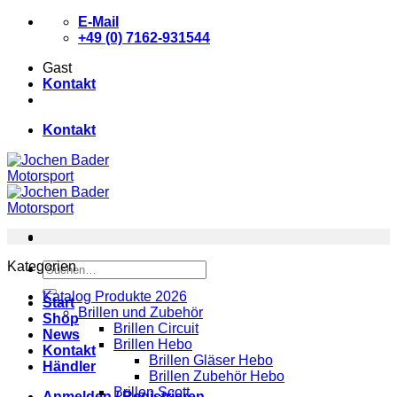
Zum
E-Mail
Inhalt
+49 (0) 7162-931544
springen
Gast
Kontakt
Kontakt
Kategorien
Suchen
nach:
Katalog Produkte 2026
Start
Brillen und Zubehör
Shop
Brillen Circuit
News
Brillen Hebo
Kontakt
Brillen Gläser Hebo
Händler
Brillen Zubehör Hebo
Brillen Scott
Anmelden / Registrieren