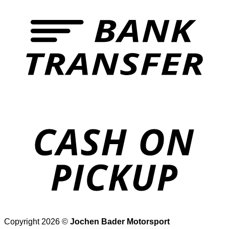
T
o
P
Copyright 2026 ©
Jochen Bader Motorsport