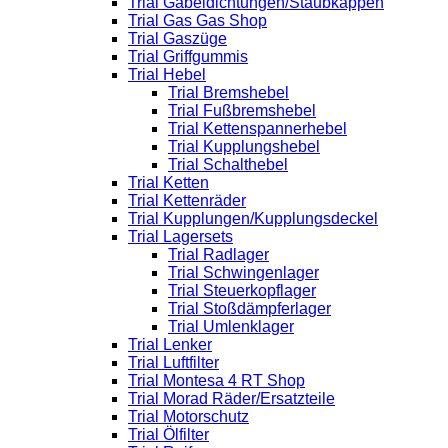
Trial Gabeldichtungen/Staubkappen
Trial Gas Gas Shop
Trial Gaszüge
Trial Griffgummis
Trial Hebel
Trial Bremshebel
Trial Fußbremshebel
Trial Kettenspannerhebel
Trial Kupplungshebel
Trial Schalthebel
Trial Ketten
Trial Kettenräder
Trial Kupplungen/Kupplungsdeckel
Trial Lagersets
Trial Radlager
Trial Schwingenlager
Trial Steuerkopflager
Trial Stoßdämpferlager
Trial Umlenklager
Trial Lenker
Trial Luftfilter
Trial Montesa 4 RT Shop
Trial Morad Räder/Ersatzteile
Trial Motorschutz
Trial Ölfilter