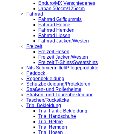
Enduro/MX Verschiedenes
Urban 50ccm/125ccm
Fahrrad
Fahrrad Griffgummis
Fahrrad Helme
Fahrrad Hemden
Fahrrad Hosen
Fahrrad Jacken/Westen
Freizeit
Freizeit Hosen
Freizeit Jacken/Westen
Freizeit T-Shirts/Sweatshirts
Nils Schmiermittel/Pflegeprodukte
Paddock
Regenbekleidung
Schutzbekleidung/Protektoren
Straßen- und Rollerhelme
Straßen- und Tourenbekleidung
Taschen/Rucksäcke
Trial Bekleidung
Trial Fantic Bekleidung
Trial Handschuhe
Trial Helme
Trial Hemden
Trial Hosen