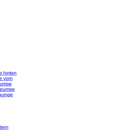
 hinten
e vorn
pumpe
spumpe
spumpe
tern