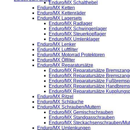
Enduro/MX Schalthebel
Enduro/MX Ketten
Enduro/MX Kettenräder
Enduro/MX Lagersets
Enduro/MX Radlager
Enduro/MX Schwingenlager
Enduro/MX Steuerkopflager
Enduro/MX Umlenklager
Enduro/MX Lenker
Enduro/MX Luftfilter
Enduro/MX Motorrad Protektoren
Enduro/MX Ölfilter
Enduro/MX Reparatursätze
Enduro/MX Reparatursätze Bremszange
Enduro/MX Reparatursätze Bremszang
Enduro/MX Reparatursätze Fußbrems
Enduro/MX Reparatursätze Handbrem
Enduro/MX Reparatursätze Kupplung
Enduro/MX Ritzel
Enduro/MX Schläuche
Enduro/MX Schrauben/Muttern
Enduro/MX Gemischschrauben
Enduro/MX Standgasschrauben
Enduro/MX Steckachsenschrauben/Mut
Enduro/MX Umlenkungen