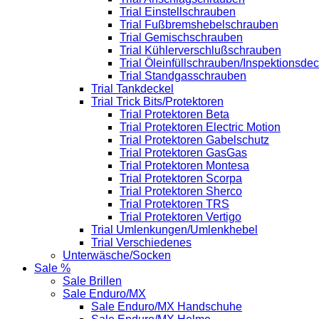
Trial Einstellschrauben
Trial Fußbremshebelschrauben
Trial Gemischschrauben
Trial Kühlerverschlußschrauben
Trial Öleinfüllschrauben/Inspektionsdec
Trial Standgasschrauben
Trial Tankdeckel
Trial Trick Bits/Protektoren
Trial Protektoren Beta
Trial Protektoren Electric Motion
Trial Protektoren Gabelschutz
Trial Protektoren GasGas
Trial Protektoren Montesa
Trial Protektoren Scorpa
Trial Protektoren Sherco
Trial Protektoren TRS
Trial Protektoren Vertigo
Trial Umlenkungen/Umlenkhebel
Trial Verschiedenes
Unterwäsche/Socken
Sale %
Sale Brillen
Sale Enduro/MX
Sale Enduro/MX Handschuhe