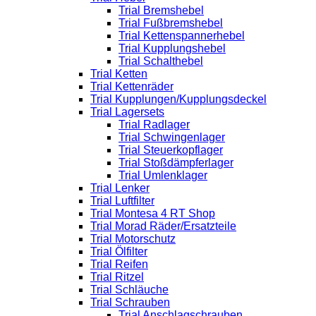
Trial Bremshebel
Trial Fußbremshebel
Trial Kettenspannerhebel
Trial Kupplungshebel
Trial Schalthebel
Trial Ketten
Trial Kettenräder
Trial Kupplungen/Kupplungsdeckel
Trial Lagersets
Trial Radlager
Trial Schwingenlager
Trial Steuerkopflager
Trial Stoßdämpferlager
Trial Umlenklager
Trial Lenker
Trial Luftfilter
Trial Montesa 4 RT Shop
Trial Morad Räder/Ersatzteile
Trial Motorschutz
Trial Ölfilter
Trial Reifen
Trial Ritzel
Trial Schläuche
Trial Schrauben
Trial Anschlagschrauben