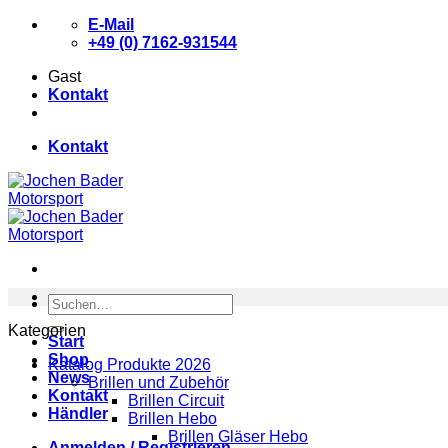
Zum
E-Mail
Inhalt
+49 (0) 7162-931544
springen
Gast
Kontakt
Kontakt
Suchen
nach:
Kategorien
Start
Shop
Katalog Produkte 2026
News
Brillen und Zubehör
Kontakt
Brillen Circuit
Händler
Brillen Hebo
Brillen Gläser Hebo
Anmelden / Registrieren