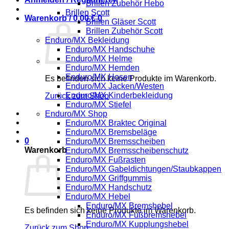
Brillen Zubehör Hebo
Brillen Scott
Warenkorb /
0,00
€
0
Brillen Gläser Scott
Brillen Zubehör Scott
Enduro/MX Bekleidung
Enduro/MX Handschuhe
Enduro/MX Helme
Enduro/MX Hemden
Enduro/MX Hosen
Es befinden sich keine Produkte im Warenkorb.
Enduro/MX Jacken/Westen
Enduro/MX Kinderbekleidung
Zurück zum Shop
Enduro/MX Stiefel
Enduro/MX Shop
Enduro/MX Braktec Original
Enduro/MX Bremsbeläge
0
Enduro/MX Bremsscheiben
Warenkorb
Enduro/MX Bremsscheibenschutz
Enduro/MX Fußrasten
Enduro/MX Gabeldichtungen/Staubkappen
Enduro/MX Griffgummis
Enduro/MX Handschutz
Enduro/MX Hebel
Enduro/MX Bremshebel
Es befinden sich keine Produkte im Warenkorb.
Enduro/MX Fußbremshebel
Enduro/MX Kupplungshebel
Zurück zum Shop