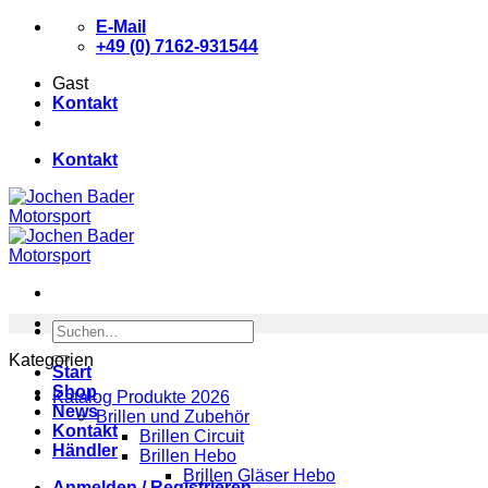
Zum
E-Mail
Inhalt
+49 (0) 7162-931544
springen
Gast
Kontakt
Kontakt
Suchen
nach:
Kategorien
Start
Shop
Katalog Produkte 2026
News
Brillen und Zubehör
Kontakt
Brillen Circuit
Händler
Brillen Hebo
Brillen Gläser Hebo
Anmelden / Registrieren