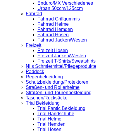
Enduro/MX Verschiedenes
Urban 50ccm/125ccm
Fahrrad
Fahrrad Griffgummis
Fahrrad Helme
Fahrrad Hemden
Fahrrad Hosen
Fahrrad Jacken/Westen
Freizeit
Freizeit Hosen
Freizeit Jacken/Westen
Freizeit T-Shirts/Sweatshirts
Nils Schmiermittel/Pflegeprodukte
Paddock
Regenbekleidung
Schutzbekleidung/Protektoren
Straßen- und Rollerhelme
Straßen- und Tourenbekleidung
Taschen/Rucksäcke
Trial Bekleidung
Trial Fantic Bekleidung
Trial Handschuhe
Trial Helme
Trial Hemden
Trial Hosen