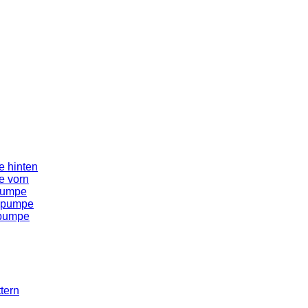
 hinten
e vorn
pumpe
spumpe
spumpe
tern