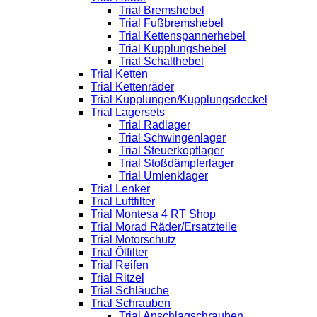
Trial Bremshebel
Trial Fußbremshebel
Trial Kettenspannerhebel
Trial Kupplungshebel
Trial Schalthebel
Trial Ketten
Trial Kettenräder
Trial Kupplungen/Kupplungsdeckel
Trial Lagersets
Trial Radlager
Trial Schwingenlager
Trial Steuerkopflager
Trial Stoßdämpferlager
Trial Umlenklager
Trial Lenker
Trial Luftfilter
Trial Montesa 4 RT Shop
Trial Morad Räder/Ersatzteile
Trial Motorschutz
Trial Ölfilter
Trial Reifen
Trial Ritzel
Trial Schläuche
Trial Schrauben
Trial Anschlagschrauben