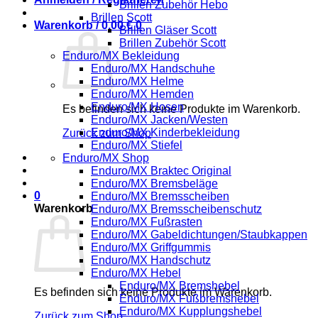
Brillen Zubehör Hebo
Brillen Scott
Warenkorb /
0,00
€
0
Brillen Gläser Scott
Brillen Zubehör Scott
Enduro/MX Bekleidung
Enduro/MX Handschuhe
Enduro/MX Helme
Enduro/MX Hemden
Enduro/MX Hosen
Es befinden sich keine Produkte im Warenkorb.
Enduro/MX Jacken/Westen
Enduro/MX Kinderbekleidung
Zurück zum Shop
Enduro/MX Stiefel
Enduro/MX Shop
Enduro/MX Braktec Original
Enduro/MX Bremsbeläge
0
Enduro/MX Bremsscheiben
Warenkorb
Enduro/MX Bremsscheibenschutz
Enduro/MX Fußrasten
Enduro/MX Gabeldichtungen/Staubkappen
Enduro/MX Griffgummis
Enduro/MX Handschutz
Enduro/MX Hebel
Enduro/MX Bremshebel
Es befinden sich keine Produkte im Warenkorb.
Enduro/MX Fußbremshebel
Enduro/MX Kupplungshebel
Zurück zum Shop