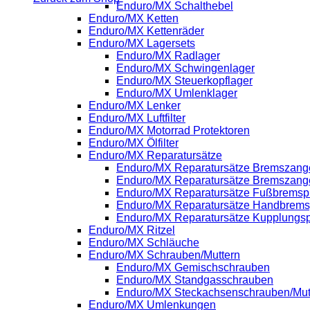
Enduro/MX Schalthebel
Enduro/MX Ketten
Enduro/MX Kettenräder
Enduro/MX Lagersets
Enduro/MX Radlager
Enduro/MX Schwingenlager
Enduro/MX Steuerkopflager
Enduro/MX Umlenklager
Enduro/MX Lenker
Enduro/MX Luftfilter
Enduro/MX Motorrad Protektoren
Enduro/MX Ölfilter
Enduro/MX Reparatursätze
Enduro/MX Reparatursätze Bremszange
Enduro/MX Reparatursätze Bremszang
Enduro/MX Reparatursätze Fußbrems
Enduro/MX Reparatursätze Handbrem
Enduro/MX Reparatursätze Kupplung
Enduro/MX Ritzel
Enduro/MX Schläuche
Enduro/MX Schrauben/Muttern
Enduro/MX Gemischschrauben
Enduro/MX Standgasschrauben
Enduro/MX Steckachsenschrauben/Mut
Enduro/MX Umlenkungen