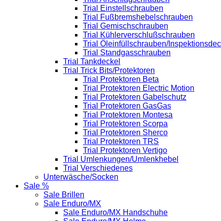
Trial Einstellschrauben
Trial Fußbremshebelschrauben
Trial Gemischschrauben
Trial Kühlerverschlußschrauben
Trial Öleinfüllschrauben/Inspektionsdec
Trial Standgasschrauben
Trial Tankdeckel
Trial Trick Bits/Protektoren
Trial Protektoren Beta
Trial Protektoren Electric Motion
Trial Protektoren Gabelschutz
Trial Protektoren GasGas
Trial Protektoren Montesa
Trial Protektoren Scorpa
Trial Protektoren Sherco
Trial Protektoren TRS
Trial Protektoren Vertigo
Trial Umlenkungen/Umlenkhebel
Trial Verschiedenes
Unterwäsche/Socken
Sale %
Sale Brillen
Sale Enduro/MX
Sale Enduro/MX Handschuhe