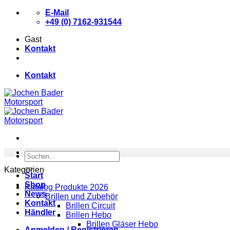
Zum
E-Mail
Inhalt
+49 (0) 7162-931544
springen
Gast
Kontakt
Kontakt
Suchen
nach:
Kategorien
Start
Shop
Katalog Produkte 2026
News
Brillen und Zubehör
Kontakt
Brillen Circuit
Händler
Brillen Hebo
Brillen Gläser Hebo
Anmelden / Registrieren