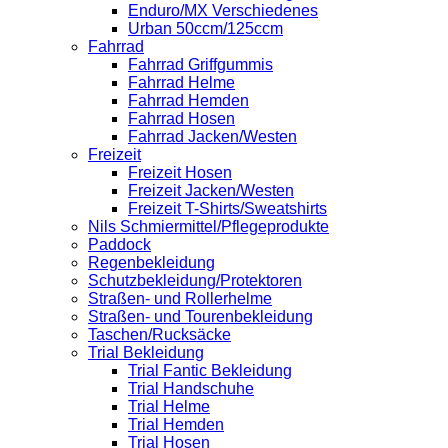
Enduro/MX Verschiedenes
Urban 50ccm/125ccm
Fahrrad
Fahrrad Griffgummis
Fahrrad Helme
Fahrrad Hemden
Fahrrad Hosen
Fahrrad Jacken/Westen
Freizeit
Freizeit Hosen
Freizeit Jacken/Westen
Freizeit T-Shirts/Sweatshirts
Nils Schmiermittel/Pflegeprodukte
Paddock
Regenbekleidung
Schutzbekleidung/Protektoren
Straßen- und Rollerhelme
Straßen- und Tourenbekleidung
Taschen/Rucksäcke
Trial Bekleidung
Trial Fantic Bekleidung
Trial Handschuhe
Trial Helme
Trial Hemden
Trial Hosen