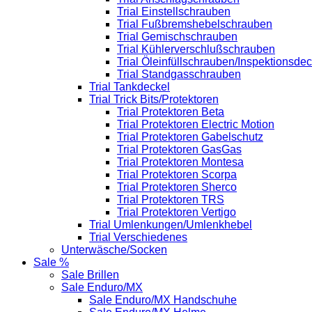
Trial Einstellschrauben
Trial Fußbremshebelschrauben
Trial Gemischschrauben
Trial Kühlerverschlußschrauben
Trial Öleinfüllschrauben/Inspektionsdec
Trial Standgasschrauben
Trial Tankdeckel
Trial Trick Bits/Protektoren
Trial Protektoren Beta
Trial Protektoren Electric Motion
Trial Protektoren Gabelschutz
Trial Protektoren GasGas
Trial Protektoren Montesa
Trial Protektoren Scorpa
Trial Protektoren Sherco
Trial Protektoren TRS
Trial Protektoren Vertigo
Trial Umlenkungen/Umlenkhebel
Trial Verschiedenes
Unterwäsche/Socken
Sale %
Sale Brillen
Sale Enduro/MX
Sale Enduro/MX Handschuhe