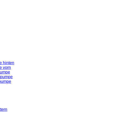
 hinten
e vorn
pumpe
spumpe
spumpe
tern