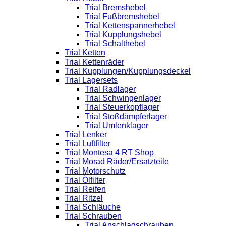
Trial Bremshebel
Trial Fußbremshebel
Trial Kettenspannerhebel
Trial Kupplungshebel
Trial Schalthebel
Trial Ketten
Trial Kettenräder
Trial Kupplungen/Kupplungsdeckel
Trial Lagersets
Trial Radlager
Trial Schwingenlager
Trial Steuerkopflager
Trial Stoßdämpferlager
Trial Umlenklager
Trial Lenker
Trial Luftfilter
Trial Montesa 4 RT Shop
Trial Morad Räder/Ersatzteile
Trial Motorschutz
Trial Ölfilter
Trial Reifen
Trial Ritzel
Trial Schläuche
Trial Schrauben
Trial Anschlagschrauben