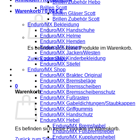
Brillen Zubehör Hebo
Brillen Scott
Warenkorb /
0,00
€
0
Brillen Gläser Scott
Brillen Zubehör Scott
Enduro/MX Bekleidung
Enduro/MX Handschuhe
Enduro/MX Helme
Enduro/MX Hemden
Enduro/MX Hosen
Es befinden sich keine Produkte im Warenkorb.
Enduro/MX Jacken/Westen
Enduro/MX Kinderbekleidung
Zurück zum Shop
Enduro/MX Stiefel
Enduro/MX Shop
Enduro/MX Braktec Original
Enduro/MX Bremsbeläge
0
Enduro/MX Bremsscheiben
Warenkorb
Enduro/MX Bremsscheibenschutz
Enduro/MX Fußrasten
Enduro/MX Gabeldichtungen/Staubkappen
Enduro/MX Griffgummis
Enduro/MX Handschutz
Enduro/MX Hebel
Enduro/MX Bremshebel
Es befinden sich keine Produkte im Warenkorb.
Enduro/MX Fußbremshebel
Enduro/MX Kupplungshebel
Zurück zum Shop