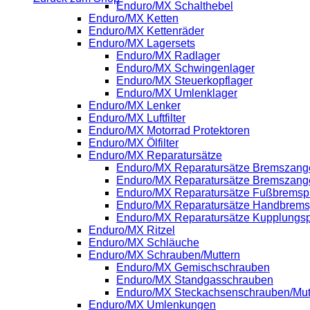
Enduro/MX Schalthebel
Enduro/MX Ketten
Enduro/MX Kettenräder
Enduro/MX Lagersets
Enduro/MX Radlager
Enduro/MX Schwingenlager
Enduro/MX Steuerkopflager
Enduro/MX Umlenklager
Enduro/MX Lenker
Enduro/MX Luftfilter
Enduro/MX Motorrad Protektoren
Enduro/MX Ölfilter
Enduro/MX Reparatursätze
Enduro/MX Reparatursätze Bremszange
Enduro/MX Reparatursätze Bremszang
Enduro/MX Reparatursätze Fußbrems
Enduro/MX Reparatursätze Handbrem
Enduro/MX Reparatursätze Kupplung
Enduro/MX Ritzel
Enduro/MX Schläuche
Enduro/MX Schrauben/Muttern
Enduro/MX Gemischschrauben
Enduro/MX Standgasschrauben
Enduro/MX Steckachsenschrauben/Mut
Enduro/MX Umlenkungen