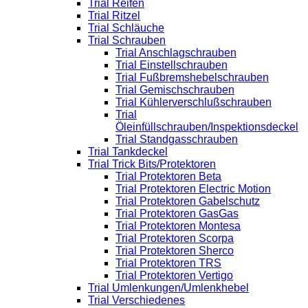
Trial Reifen
Trial Ritzel
Trial Schläuche
Trial Schrauben
Trial Anschlagschrauben
Trial Einstellschrauben
Trial Fußbremshebelschrauben
Trial Gemischschrauben
Trial Kühlerverschlußschrauben
Trial
Öleinfüllschrauben/Inspektionsdeckel
Trial Standgasschrauben
Trial Tankdeckel
Trial Trick Bits/Protektoren
Trial Protektoren Beta
Trial Protektoren Electric Motion
Trial Protektoren Gabelschutz
Trial Protektoren GasGas
Trial Protektoren Montesa
Trial Protektoren Scorpa
Trial Protektoren Sherco
Trial Protektoren TRS
Trial Protektoren Vertigo
Trial Umlenkungen/Umlenkhebel
Trial Verschiedenes