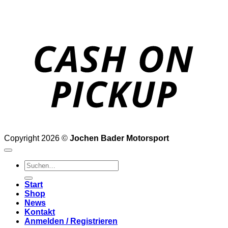
o
P
Copyright 2026 ©
Jochen Bader Motorsport
Suchen
nach:
Start
Shop
News
Kontakt
Anmelden / Registrieren