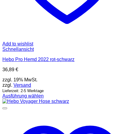
Add to wishlist
Schnellansicht
Hebo Pro Hemd 2022 rot-schwarz
36,89
€
zzgl. 19% MwSt.
zzgl.
Versand
Lieferzeit: 2-5 Werktage
Ausführung wählen
Dieses
Produkt
weist
mehrere
Varianten
auf.
Die