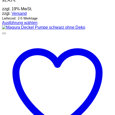
92,43
€
zzgl. 19% MwSt.
zzgl.
Versand
Lieferzeit: 2-5 Werktage
Ausführung wählen
Dieses
Produkt
weist
mehrere
Varianten
auf.
Die
Optionen
können
auf
der
Produktseite
gewählt
werden