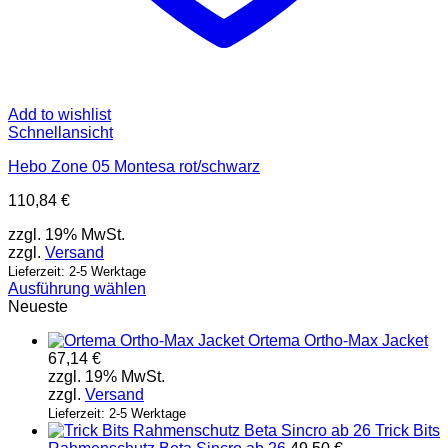
Add to wishlist
Schnellansicht
Hebo Zone 05 Montesa rot/schwarz
110,84
€
zzgl. 19% MwSt.
zzgl.
Versand
Lieferzeit: 2-5 Werktage
Ausführung wählen
Dieses
Neueste
Produkt
Ortema Ortho-Max Jacket
weist
67,14
€
mehrere
zzgl. 19% MwSt.
Varianten
zzgl.
Versand
auf.
Die
Lieferzeit: 2-5 Werktage
Trick Bits
Optionen