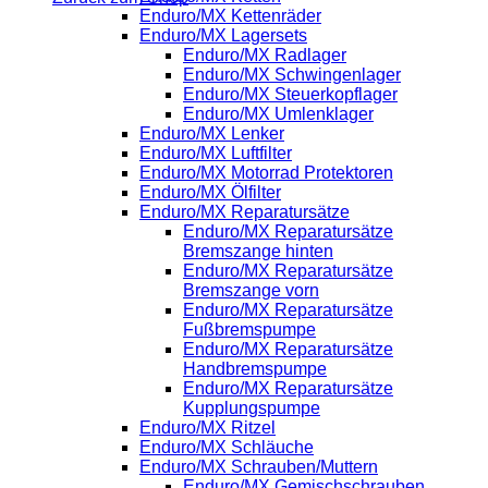
Enduro/MX Kettenräder
Enduro/MX Lagersets
Enduro/MX Radlager
Enduro/MX Schwingenlager
Enduro/MX Steuerkopflager
Enduro/MX Umlenklager
Enduro/MX Lenker
Enduro/MX Luftfilter
Enduro/MX Motorrad Protektoren
Enduro/MX Ölfilter
Enduro/MX Reparatursätze
Enduro/MX Reparatursätze
Bremszange hinten
Enduro/MX Reparatursätze
Bremszange vorn
Enduro/MX Reparatursätze
Fußbremspumpe
Enduro/MX Reparatursätze
Handbremspumpe
Enduro/MX Reparatursätze
Kupplungspumpe
Enduro/MX Ritzel
Enduro/MX Schläuche
Enduro/MX Schrauben/Muttern
Enduro/MX Gemischschrauben