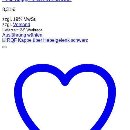
8,31
€
zzgl. 19% MwSt.
zzgl.
Versand
Lieferzeit: 2-5 Werktage
Ausführung wählen
Dieses
Produkt
weist
mehrere
Varianten
auf.
Die
Optionen
können
auf
der
Produktseite
gewählt
werden