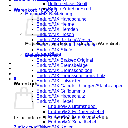
Brillen Gläser Scott
Brillen Zubehör Scott
Warenkorb /
0,00
€
0
Enduro/MX Bekleidung
Enduro/MX Handschuhe
Enduro/MX Helme
Enduro/MX Hemden
Enduro/MX Hosen
Enduro/MX Jacken/Westen
Es befinden sich keine Produkte im Warenkorb.
Enduro/MX Kinderbekleidung
Enduro/MX Stiefel
Zurück zum Shop
Enduro/MX Shop
Enduro/MX Braktec Original
Enduro/MX Bremsbeläge
Enduro/MX Bremsscheiben
Enduro/MX Bremsscheibenschutz
0
Enduro/MX Fußrasten
Warenkorb
Enduro/MX Gabeldichtungen/Staubkappen
Enduro/MX Griffgummis
Enduro/MX Handschutz
Enduro/MX Hebel
Enduro/MX Bremshebel
Enduro/MX Fußbremshebel
Enduro/MX Kupplungshebel
Es befinden sich keine Produkte im Warenkorb.
Enduro/MX Schalthebel
Enduro/MX Ketten
Zurück zum Shop