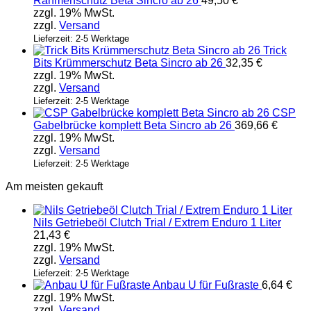
Rahmenschutz Beta Sincro ab 26
49,50
€
können
zzgl. 19% MwSt.
auf
zzgl.
Versand
der
Produktseite
Lieferzeit: 2-5 Werktage
Trick
gewählt
Bits Krümmerschutz Beta Sincro ab 26
32,35
€
werden
zzgl. 19% MwSt.
zzgl.
Versand
Lieferzeit: 2-5 Werktage
CSP
Gabelbrücke komplett Beta Sincro ab 26
369,66
€
zzgl. 19% MwSt.
zzgl.
Versand
Lieferzeit: 2-5 Werktage
Am meisten gekauft
Nils Getriebeöl Clutch Trial / Extrem Enduro 1 Liter
21,43
€
zzgl. 19% MwSt.
zzgl.
Versand
Lieferzeit: 2-5 Werktage
Anbau U für Fußraste
6,64
€
zzgl. 19% MwSt.
zzgl.
Versand