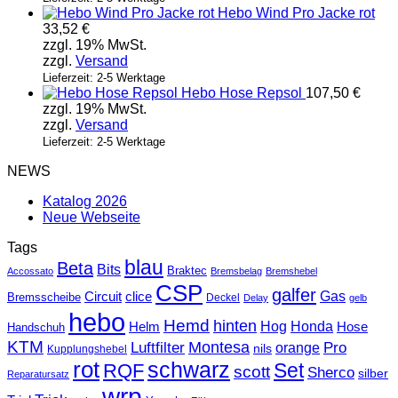
Hebo Wind Pro Jacke rot
33,52
€
zzgl. 19% MwSt.
zzgl.
Versand
Lieferzeit: 2-5 Werktage
Hebo Hose Repsol
107,50
€
zzgl. 19% MwSt.
zzgl.
Versand
Lieferzeit: 2-5 Werktage
NEWS
Katalog 2026
Neue Webseite
Tags
blau
Beta
Bits
Braktec
Accossato
Bremsbelag
Bremshebel
CSP
galfer
Gas
Circuit
clice
Bremsscheibe
Deckel
Delay
gelb
hebo
Hemd
hinten
Hog
Honda
Helm
Hose
Handschuh
KTM
Montesa
Luftfilter
orange
Pro
nils
Kupplungshebel
rot
schwarz
Set
RQF
scott
Sherco
silber
Reparatursatz
wrp