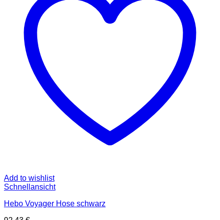
Optionen
können
auf
der
Produktseite
gewählt
werden
Add to wishlist
Schnellansicht
Hebo Voyager Hose schwarz