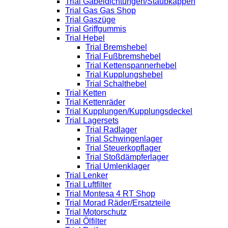
Trial Gabeldichtungen/Staubkappen
Trial Gas Gas Shop
Trial Gaszüge
Trial Griffgummis
Trial Hebel
Trial Bremshebel
Trial Fußbremshebel
Trial Kettenspannerhebel
Trial Kupplungshebel
Trial Schalthebel
Trial Ketten
Trial Kettenräder
Trial Kupplungen/Kupplungsdeckel
Trial Lagersets
Trial Radlager
Trial Schwingenlager
Trial Steuerkopflager
Trial Stoßdämpferlager
Trial Umlenklager
Trial Lenker
Trial Luftfilter
Trial Montesa 4 RT Shop
Trial Morad Räder/Ersatzteile
Trial Motorschutz
Trial Ölfilter