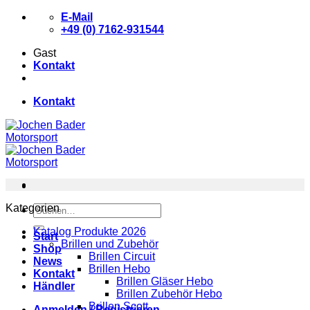
Zum
E-Mail
Inhalt
+49 (0) 7162-931544
springen
Gast
Kontakt
Kontakt
Kategorien
Suchen
nach:
Katalog Produkte 2026
Start
Brillen und Zubehör
Shop
Brillen Circuit
News
Brillen Hebo
Kontakt
Brillen Gläser Hebo
Händler
Brillen Zubehör Hebo
Brillen Scott
Anmelden / Registrieren