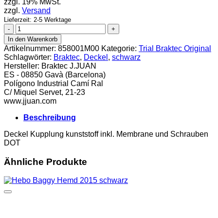
zzgl. 19% MwSt.
zzgl.
Versand
Lieferzeit: 2-5 Werktage
Braktec
Deckel
In den Warenkorb
Kupplung
Artikelnummer:
858001M00
Kategorie:
Trial Braktec Original
schwarz
Schlagwörter:
Braktec
,
Deckel
,
schwarz
DOT
Hersteller:
Braktec J.JUAN
4
ES - 08850 Gavà (Barcelona)
Menge
Polígono Industrial Camí Ral
C/ Miquel Servet, 21-23
www.jjuan.com
Beschreibung
Deckel Kupplung kunststoff inkl. Membrane und Schrauben
DOT
Ähnliche Produkte