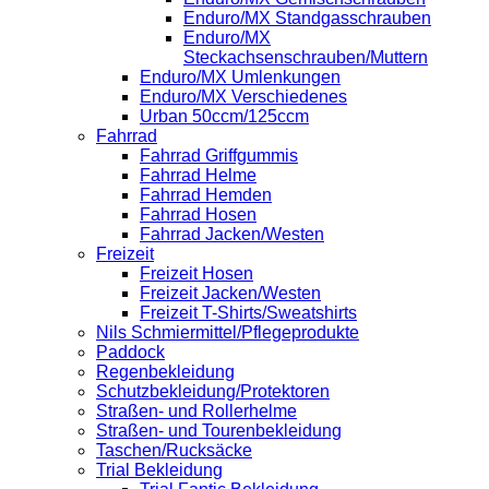
Enduro/MX Standgasschrauben
Enduro/MX
Steckachsenschrauben/Muttern
Enduro/MX Umlenkungen
Enduro/MX Verschiedenes
Urban 50ccm/125ccm
Fahrrad
Fahrrad Griffgummis
Fahrrad Helme
Fahrrad Hemden
Fahrrad Hosen
Fahrrad Jacken/Westen
Freizeit
Freizeit Hosen
Freizeit Jacken/Westen
Freizeit T-Shirts/Sweatshirts
Nils Schmiermittel/Pflegeprodukte
Paddock
Regenbekleidung
Schutzbekleidung/Protektoren
Straßen- und Rollerhelme
Straßen- und Tourenbekleidung
Taschen/Rucksäcke
Trial Bekleidung