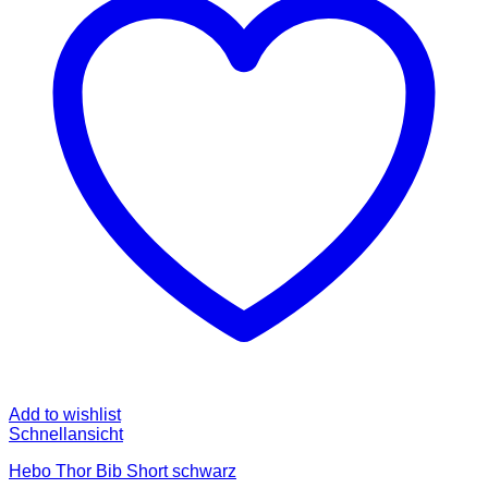
Die
Optionen
können
auf
der
Produktseite
gewählt
werden
Add to wishlist
Schnellansicht
Hebo Thor Bib Short schwarz