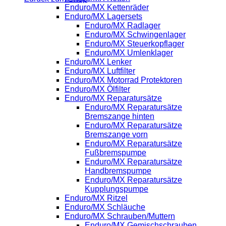
Enduro/MX Kettenräder
Enduro/MX Lagersets
Enduro/MX Radlager
Enduro/MX Schwingenlager
Enduro/MX Steuerkopflager
Enduro/MX Umlenklager
Enduro/MX Lenker
Enduro/MX Luftfilter
Enduro/MX Motorrad Protektoren
Enduro/MX Ölfilter
Enduro/MX Reparatursätze
Enduro/MX Reparatursätze
Bremszange hinten
Enduro/MX Reparatursätze
Bremszange vorn
Enduro/MX Reparatursätze
Fußbremspumpe
Enduro/MX Reparatursätze
Handbremspumpe
Enduro/MX Reparatursätze
Kupplungspumpe
Enduro/MX Ritzel
Enduro/MX Schläuche
Enduro/MX Schrauben/Muttern
Enduro/MX Gemischschrauben