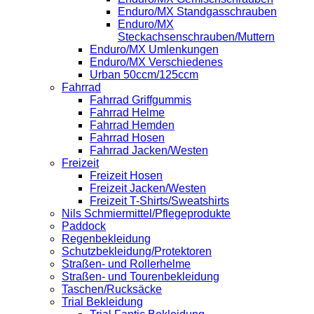
Enduro/MX Standgasschrauben
Enduro/MX
Steckachsenschrauben/Muttern
Enduro/MX Umlenkungen
Enduro/MX Verschiedenes
Urban 50ccm/125ccm
Fahrrad
Fahrrad Griffgummis
Fahrrad Helme
Fahrrad Hemden
Fahrrad Hosen
Fahrrad Jacken/Westen
Freizeit
Freizeit Hosen
Freizeit Jacken/Westen
Freizeit T-Shirts/Sweatshirts
Nils Schmiermittel/Pflegeprodukte
Paddock
Regenbekleidung
Schutzbekleidung/Protektoren
Straßen- und Rollerhelme
Straßen- und Tourenbekleidung
Taschen/Rucksäcke
Trial Bekleidung