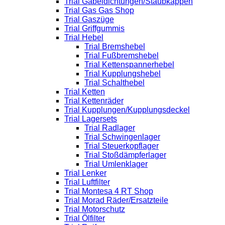
Trial Gabeldichtungen/Staubkappen
Trial Gas Gas Shop
Trial Gaszüge
Trial Griffgummis
Trial Hebel
Trial Bremshebel
Trial Fußbremshebel
Trial Kettenspannerhebel
Trial Kupplungshebel
Trial Schalthebel
Trial Ketten
Trial Kettenräder
Trial Kupplungen/Kupplungsdeckel
Trial Lagersets
Trial Radlager
Trial Schwingenlager
Trial Steuerkopflager
Trial Stoßdämpferlager
Trial Umlenklager
Trial Lenker
Trial Luftfilter
Trial Montesa 4 RT Shop
Trial Morad Räder/Ersatzteile
Trial Motorschutz
Trial Ölfilter