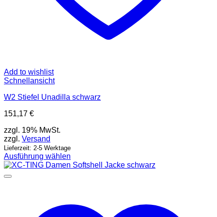
Add to wishlist
Schnellansicht
W2 Stiefel Unadilla schwarz
151,17
€
zzgl. 19% MwSt.
zzgl.
Versand
Lieferzeit: 2-5 Werktage
Ausführung wählen
Dieses
Produkt
weist
mehrere
Varianten
auf.
Die