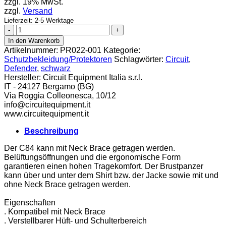
zzgl. 19% MwSt.
zzgl.
Versand
Lieferzeit: 2-5 Werktage
Circuit
Brustschutz
In den Warenkorb
C84
Artikelnummer:
PR022-001
Kategorie:
Defender
Schutzbekleidung/Protektoren
Schlagwörter:
Circuit
,
schwarz
Defender
,
schwarz
Menge
Hersteller:
Circuit Equipment Italia s.r.l.
IT - 24127 Bergamo (BG)
Via Roggia Colleonesca, 10/12
info@circuitequipment.it
www.circuitequipment.it
Beschreibung
Der C84 kann mit Neck Brace getragen werden.
Belüftungsöffnungen und die ergonomische Form
garantieren einen hohen Tragekomfort. Der Brustpanzer
kann über und unter dem Shirt bzw. der Jacke sowie mit und
ohne Neck Brace getragen werden.
Eigenschaften
. Kompatibel mit Neck Brace
. Verstellbarer Hüft- und Schulterbereich