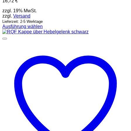
16,72
€
zzgl. 19% MwSt.
zzgl.
Versand
Lieferzeit: 2-5 Werktage
Ausführung wählen
Dieses
Produkt
weist
mehrere
Varianten
auf.
Die
Optionen
können
auf
der
Produktseite
gewählt
werden