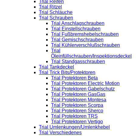
Trial Reifen
Trial Ritzel
Trial Schläuche
Trial Schrauben
Trial Anschlagschrauben
Trial Einstellschrauben
Trial Fußbremshebelschrauben
Trial Gemischschrauben
Trial Kühlerverschlußschrauben
Trial
Öleinfüllschrauben/Inspektionsdeckel
Trial Standgasschrauben
Trial Tankdeckel
Trial Trick Bits/Protektoren
Trial Protektoren Beta
Trial Protektoren Electric Motion
Trial Protektoren Gabelschutz
Trial Protektoren GasGas
Trial Protektoren Montesa
Trial Protektoren Scorpa
Trial Protektoren Sherco
Trial Protektoren TRS
Trial Protektoren Vertigo
Trial Umlenkungen/Umlenkhebel
Trial Verschiedenes