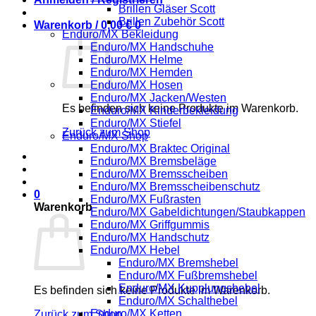
Brillen Gläser Scott
Brillen Zubehör Scott
Warenkorb /
0,00
€
0
Enduro/MX Bekleidung
Enduro/MX Handschuhe
Enduro/MX Helme
Enduro/MX Hemden
Enduro/MX Hosen
Enduro/MX Jacken/Westen
Es befinden sich keine Produkte im Warenkorb.
Enduro/MX Kinderbekleidung
Enduro/MX Stiefel
Zurück zum Shop
Enduro/MX Shop
Enduro/MX Braktec Original
Enduro/MX Bremsbeläge
Enduro/MX Bremsscheiben
Enduro/MX Bremsscheibenschutz
0
Enduro/MX Fußrasten
Warenkorb
Enduro/MX Gabeldichtungen/Staubkappen
Enduro/MX Griffgummis
Enduro/MX Handschutz
Enduro/MX Hebel
Enduro/MX Bremshebel
Enduro/MX Fußbremshebel
Enduro/MX Kupplungshebel
Es befinden sich keine Produkte im Warenkorb.
Enduro/MX Schalthebel
Enduro/MX Ketten
Zurück zum Shop