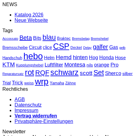
NEWS
Katalog 2026
Neue Webseite
Tags
blau
Beta
Bits
Braktec
Accossato
Bremsbelag
Bremshebel
CSP
galfer
Gas
Circuit
clice
Bremsscheibe
Deckel
Delay
gelb
hebo
Hemd
hinten
Hog
Honda
Helm
Hose
Handschuh
KTM
Montesa
Luftfilter
orange
Pro
nils
Kupplungshebel
rot
schwarz
Set
RQF
scott
Sherco
silber
Reparatursatz
wrp
Trick
Trial
weiss
Yamaha
Zähne
Rechtliches
AGB
Datenschutz
Impressum
Vertrag widerrufen
Privatsphäre-Einstellungen
Newsletter