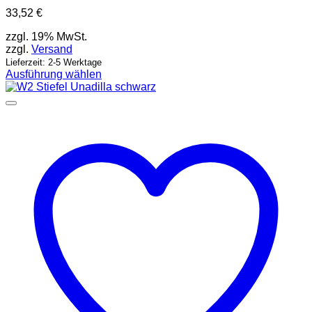
33,52
€
zzgl. 19% MwSt.
zzgl.
Versand
Lieferzeit: 2-5 Werktage
Ausführung wählen
Dieses
Produkt
weist
mehrere
Varianten
auf.
Die
Optionen
können
auf
der
Produktseite
gewählt
werden