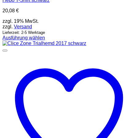
Hebo T-Shirt schwarz
20,08
€
zzgl. 19% MwSt.
zzgl.
Versand
Lieferzeit: 2-5 Werktage
Ausführung wählen
Dieses
Produkt
weist
mehrere
Varianten
auf.
Die
Optionen
können
auf
der
Produktseite
gewählt
werden