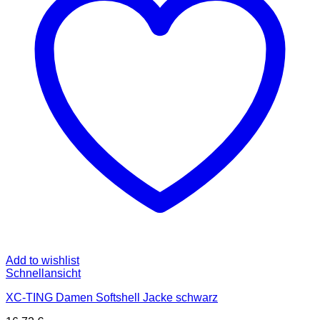
Optionen
können
auf
der
Produktseite
gewählt
werden
Add to wishlist
Schnellansicht
XC-TING Damen Softshell Jacke schwarz