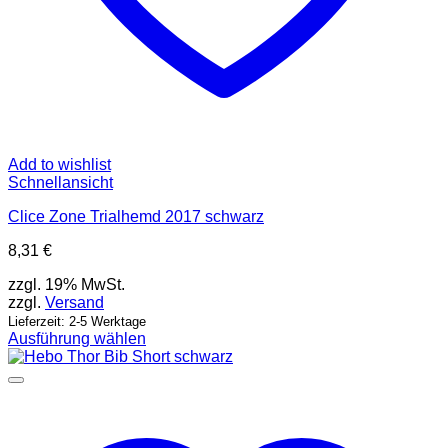
Add to wishlist
Schnellansicht
Clice Zone Trialhemd 2017 schwarz
8,31
€
zzgl. 19% MwSt.
zzgl.
Versand
Lieferzeit: 2-5 Werktage
Ausführung wählen
Dieses
Produkt
weist
mehrere
Varianten
auf.