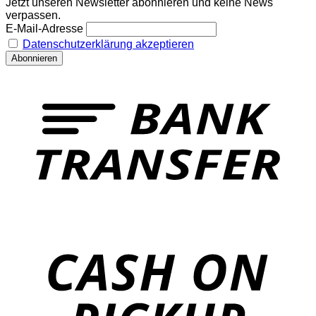
Jetzt unseren Newsletter abonnieren und keine News
verpassen.
E-Mail-Adresse
Datenschutzerklärung akzeptieren
T
o
P