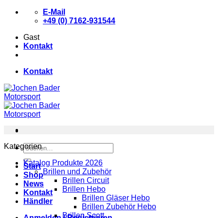
Zum
E-Mail
Inhalt
+49 (0) 7162-931544
springen
Gast
Kontakt
Kontakt
Kategorien
Suchen
nach:
Katalog Produkte 2026
Start
Brillen und Zubehör
Shop
Brillen Circuit
News
Brillen Hebo
Kontakt
Brillen Gläser Hebo
Händler
Brillen Zubehör Hebo
Brillen Scott
Anmelden / Registrieren