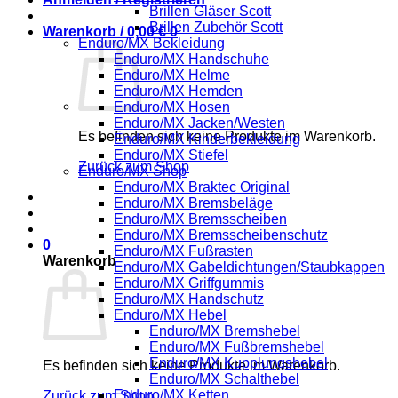
Brillen Gläser Scott
Brillen Zubehör Scott
Warenkorb /
0,00
€
0
Enduro/MX Bekleidung
Enduro/MX Handschuhe
Enduro/MX Helme
Enduro/MX Hemden
Enduro/MX Hosen
Enduro/MX Jacken/Westen
Es befinden sich keine Produkte im Warenkorb.
Enduro/MX Kinderbekleidung
Enduro/MX Stiefel
Zurück zum Shop
Enduro/MX Shop
Enduro/MX Braktec Original
Enduro/MX Bremsbeläge
Enduro/MX Bremsscheiben
Enduro/MX Bremsscheibenschutz
0
Enduro/MX Fußrasten
Warenkorb
Enduro/MX Gabeldichtungen/Staubkappen
Enduro/MX Griffgummis
Enduro/MX Handschutz
Enduro/MX Hebel
Enduro/MX Bremshebel
Enduro/MX Fußbremshebel
Enduro/MX Kupplungshebel
Es befinden sich keine Produkte im Warenkorb.
Enduro/MX Schalthebel
Enduro/MX Ketten
Zurück zum Shop