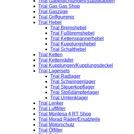
Trial Gabeldichtungen/Staubkappen
Trial Gas Gas Shop
Trial Gaszüge
Trial Griffgummis
Trial Hebel
Trial Bremshebel
Trial Fußbremshebel
Trial Kettenspannerhebel
Trial Kupplungshebel
Trial Schalthebel
Trial Ketten
Trial Kettenräder
Trial Kupplungen/Kupplungsdeckel
Trial Lagersets
Trial Radlager
Trial Schwingenlager
Trial Steuerkopflager
Trial Stoßdämpferlager
Trial Umlenklager
Trial Lenker
Trial Luftfilter
Trial Montesa 4 RT Shop
Trial Morad Räder/Ersatzteile
Trial Motorschutz
Trial Ölfilter