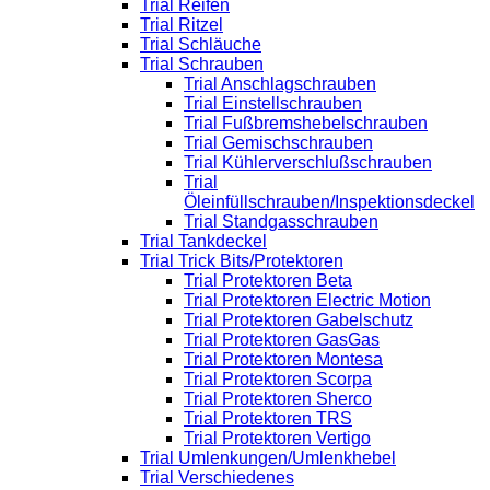
Trial Reifen
Trial Ritzel
Trial Schläuche
Trial Schrauben
Trial Anschlagschrauben
Trial Einstellschrauben
Trial Fußbremshebelschrauben
Trial Gemischschrauben
Trial Kühlerverschlußschrauben
Trial
Öleinfüllschrauben/Inspektionsdeckel
Trial Standgasschrauben
Trial Tankdeckel
Trial Trick Bits/Protektoren
Trial Protektoren Beta
Trial Protektoren Electric Motion
Trial Protektoren Gabelschutz
Trial Protektoren GasGas
Trial Protektoren Montesa
Trial Protektoren Scorpa
Trial Protektoren Sherco
Trial Protektoren TRS
Trial Protektoren Vertigo
Trial Umlenkungen/Umlenkhebel
Trial Verschiedenes