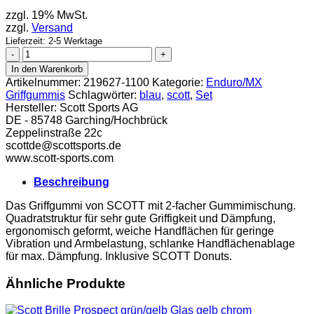
zzgl. 19% MwSt.
zzgl.
Versand
Lieferzeit: 2-5 Werktage
Scott
Griffgummi
In den Warenkorb
Set
Artikelnummer:
219627-1100
Kategorie:
Enduro/MX
Duece
Griffgummis
Schlagwörter:
blau
,
scott
,
Set
blau
Hersteller:
Scott Sports AG
Menge
DE - 85748 Garching/Hochbrück
Zeppelinstraße 22c
scottde@scott­sports.de
www.scott-sports.com
Beschreibung
Das Griffgummi von SCOTT mit 2-facher Gummimischung.
Quadratstruktur für sehr gute Griffigkeit und Dämpfung,
ergonomisch geformt, weiche Handflächen für geringe
Vibration und Armbelastung, schlanke Handflächenablage
für max. Dämpfung. Inklusive SCOTT Donuts.
Ähnliche Produkte