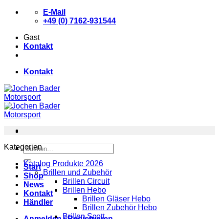
Zum
E-Mail
Inhalt
+49 (0) 7162-931544
springen
Gast
Kontakt
Kontakt
Kategorien
Suchen
nach:
Katalog Produkte 2026
Start
Brillen und Zubehör
Shop
Brillen Circuit
News
Brillen Hebo
Kontakt
Brillen Gläser Hebo
Händler
Brillen Zubehör Hebo
Brillen Scott
Anmelden / Registrieren