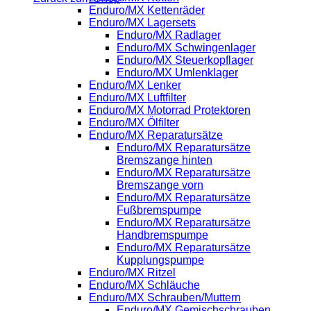
Enduro/MX Kettenräder
Enduro/MX Lagersets
Enduro/MX Radlager
Enduro/MX Schwingenlager
Enduro/MX Steuerkopflager
Enduro/MX Umlenklager
Enduro/MX Lenker
Enduro/MX Luftfilter
Enduro/MX Motorrad Protektoren
Enduro/MX Ölfilter
Enduro/MX Reparatursätze
Enduro/MX Reparatursätze
Bremszange hinten
Enduro/MX Reparatursätze
Bremszange vorn
Enduro/MX Reparatursätze
Fußbremspumpe
Enduro/MX Reparatursätze
Handbremspumpe
Enduro/MX Reparatursätze
Kupplungspumpe
Enduro/MX Ritzel
Enduro/MX Schläuche
Enduro/MX Schrauben/Muttern
Enduro/MX Gemischschrauben