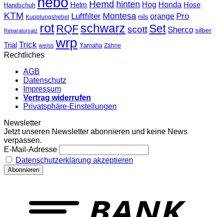
hebo
Hemd
hinten
Hog
Honda
Helm
Hose
Handschuh
KTM
Montesa
Luftfilter
orange
Pro
nils
Kupplungshebel
rot
schwarz
Set
RQF
scott
Sherco
silber
Reparatursatz
wrp
Trick
Trial
weiss
Yamaha
Zähne
Rechtliches
AGB
Datenschutz
Impressum
Vertrag widerrufen
Privatsphäre-Einstellungen
Newsletter
Jetzt unseren Newsletter abonnieren und keine News
verpassen.
E-Mail-Adresse
Datenschutzerklärung akzeptieren
T