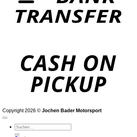
o
P
Copyright 2026 ©
Jochen Bader Motorsport
Suchen
nach: