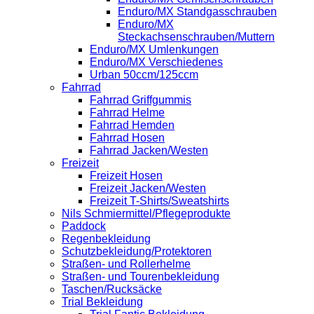
Enduro/MX Standgasschrauben
Enduro/MX
Steckachsenschrauben/Muttern
Enduro/MX Umlenkungen
Enduro/MX Verschiedenes
Urban 50ccm/125ccm
Fahrrad
Fahrrad Griffgummis
Fahrrad Helme
Fahrrad Hemden
Fahrrad Hosen
Fahrrad Jacken/Westen
Freizeit
Freizeit Hosen
Freizeit Jacken/Westen
Freizeit T-Shirts/Sweatshirts
Nils Schmiermittel/Pflegeprodukte
Paddock
Regenbekleidung
Schutzbekleidung/Protektoren
Straßen- und Rollerhelme
Straßen- und Tourenbekleidung
Taschen/Rucksäcke
Trial Bekleidung