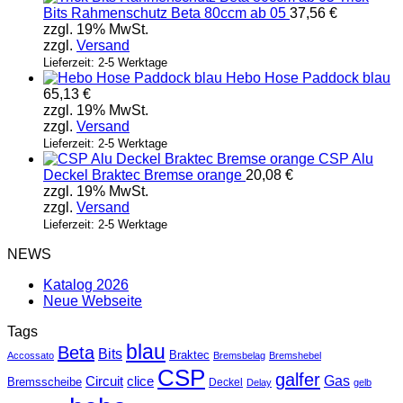
Bits Rahmenschutz Beta 80ccm ab 05
37,56
€
zzgl. 19% MwSt.
zzgl.
Versand
Lieferzeit: 2-5 Werktage
Hebo Hose Paddock blau
65,13
€
zzgl. 19% MwSt.
zzgl.
Versand
Lieferzeit: 2-5 Werktage
CSP Alu
Deckel Braktec Bremse orange
20,08
€
zzgl. 19% MwSt.
zzgl.
Versand
Lieferzeit: 2-5 Werktage
NEWS
Katalog 2026
Neue Webseite
Tags
blau
Beta
Bits
Braktec
Accossato
Bremsbelag
Bremshebel
CSP
galfer
Gas
Circuit
clice
Bremsscheibe
Deckel
Delay
gelb