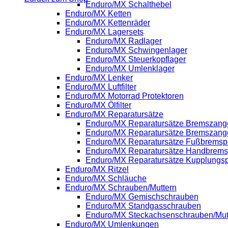
Enduro/MX Schalthebel
Enduro/MX Ketten
Enduro/MX Kettenräder
Enduro/MX Lagersets
Enduro/MX Radlager
Enduro/MX Schwingenlager
Enduro/MX Steuerkopflager
Enduro/MX Umlenklager
Enduro/MX Lenker
Enduro/MX Luftfilter
Enduro/MX Motorrad Protektoren
Enduro/MX Ölfilter
Enduro/MX Reparatursätze
Enduro/MX Reparatursätze Bremszange
Enduro/MX Reparatursätze Bremszang
Enduro/MX Reparatursätze Fußbrems
Enduro/MX Reparatursätze Handbrem
Enduro/MX Reparatursätze Kupplung
Enduro/MX Ritzel
Enduro/MX Schläuche
Enduro/MX Schrauben/Muttern
Enduro/MX Gemischschrauben
Enduro/MX Standgasschrauben
Enduro/MX Steckachsenschrauben/Mut
Enduro/MX Umlenkungen