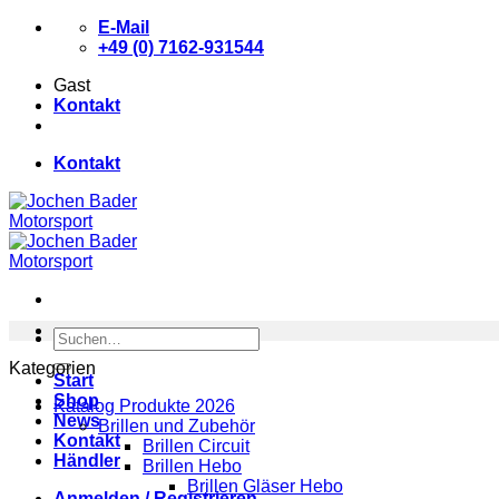
Zum
E-Mail
Inhalt
+49 (0) 7162-931544
springen
Gast
Kontakt
Kontakt
Suchen
nach:
Kategorien
Start
Shop
Katalog Produkte 2026
News
Brillen und Zubehör
Kontakt
Brillen Circuit
Händler
Brillen Hebo
Brillen Gläser Hebo
Anmelden / Registrieren