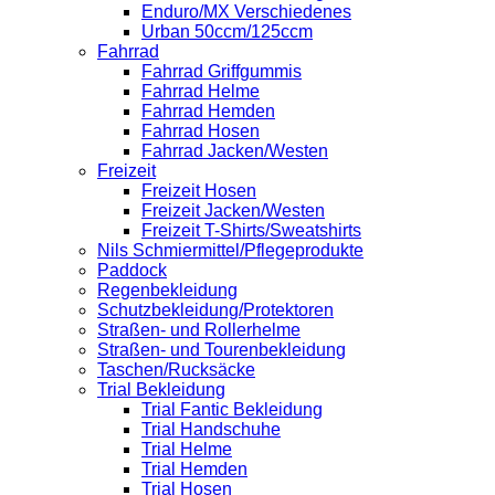
Enduro/MX Verschiedenes
Urban 50ccm/125ccm
Fahrrad
Fahrrad Griffgummis
Fahrrad Helme
Fahrrad Hemden
Fahrrad Hosen
Fahrrad Jacken/Westen
Freizeit
Freizeit Hosen
Freizeit Jacken/Westen
Freizeit T-Shirts/Sweatshirts
Nils Schmiermittel/Pflegeprodukte
Paddock
Regenbekleidung
Schutzbekleidung/Protektoren
Straßen- und Rollerhelme
Straßen- und Tourenbekleidung
Taschen/Rucksäcke
Trial Bekleidung
Trial Fantic Bekleidung
Trial Handschuhe
Trial Helme
Trial Hemden
Trial Hosen