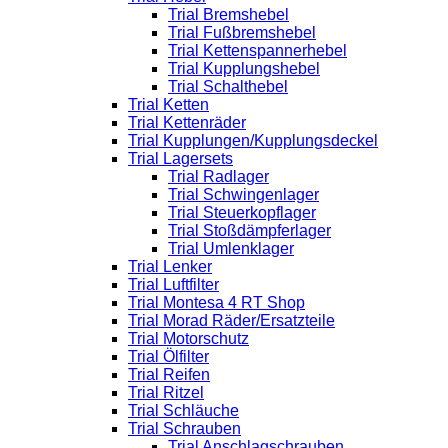
Trial Bremshebel
Trial Fußbremshebel
Trial Kettenspannerhebel
Trial Kupplungshebel
Trial Schalthebel
Trial Ketten
Trial Kettenräder
Trial Kupplungen/Kupplungsdeckel
Trial Lagersets
Trial Radlager
Trial Schwingenlager
Trial Steuerkopflager
Trial Stoßdämpferlager
Trial Umlenklager
Trial Lenker
Trial Luftfilter
Trial Montesa 4 RT Shop
Trial Morad Räder/Ersatzteile
Trial Motorschutz
Trial Ölfilter
Trial Reifen
Trial Ritzel
Trial Schläuche
Trial Schrauben
Trial Anschlagschrauben