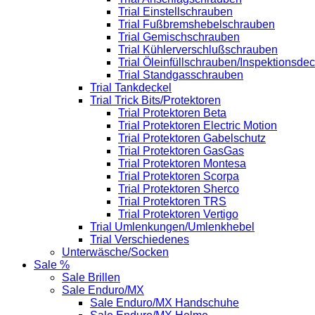
Trial Einstellschrauben
Trial Fußbremshebelschrauben
Trial Gemischschrauben
Trial Kühlerverschlußschrauben
Trial Öleinfüllschrauben/Inspektionsdec
Trial Standgasschrauben
Trial Tankdeckel
Trial Trick Bits/Protektoren
Trial Protektoren Beta
Trial Protektoren Electric Motion
Trial Protektoren Gabelschutz
Trial Protektoren GasGas
Trial Protektoren Montesa
Trial Protektoren Scorpa
Trial Protektoren Sherco
Trial Protektoren TRS
Trial Protektoren Vertigo
Trial Umlenkungen/Umlenkhebel
Trial Verschiedenes
Unterwäsche/Socken
Sale %
Sale Brillen
Sale Enduro/MX
Sale Enduro/MX Handschuhe