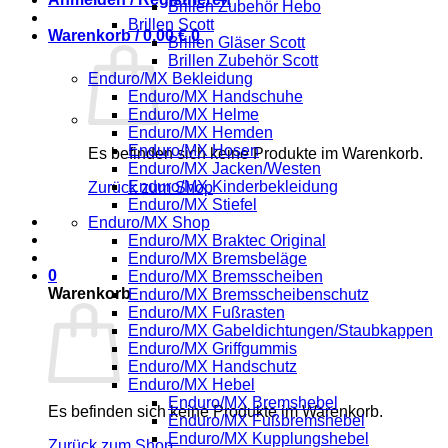
Brillen Zubehör Hebo
Brillen Scott
Warenkorb /
0,00
€
0
Brillen Gläser Scott
Brillen Zubehör Scott
Enduro/MX Bekleidung
Enduro/MX Handschuhe
Enduro/MX Helme
Enduro/MX Hemden
Enduro/MX Hosen
Es befinden sich keine Produkte im Warenkorb.
Enduro/MX Jacken/Westen
Enduro/MX Kinderbekleidung
Zurück zum Shop
Enduro/MX Stiefel
Enduro/MX Shop
Enduro/MX Braktec Original
Enduro/MX Bremsbeläge
0
Enduro/MX Bremsscheiben
Warenkorb
Enduro/MX Bremsscheibenschutz
Enduro/MX Fußrasten
Enduro/MX Gabeldichtungen/Staubkappen
Enduro/MX Griffgummis
Enduro/MX Handschutz
Enduro/MX Hebel
Enduro/MX Bremshebel
Es befinden sich keine Produkte im Warenkorb.
Enduro/MX Fußbremshebel
Enduro/MX Kupplungshebel
Zurück zum Shop