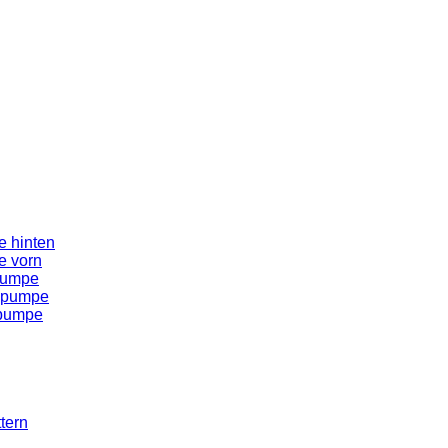
 hinten
e vorn
pumpe
spumpe
spumpe
tern