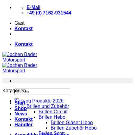
Zum
E-Mail
Inhalt
+49 (0) 7162-931544
springen
Gast
Kontakt
Kontakt
Kategorien
Suchen
nach:
Katalog Produkte 2026
Start
Brillen und Zubehör
Shop
Brillen Circuit
News
Brillen Hebo
Kontakt
Brillen Gläser Hebo
Händler
Brillen Zubehör Hebo
Brillen Scott
Anmelden / Registrieren