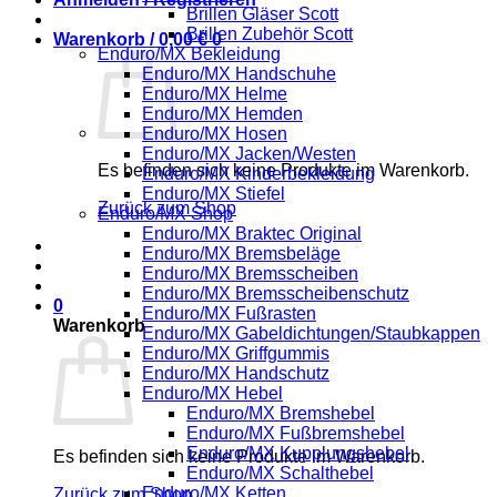
Brillen Gläser Scott
Brillen Zubehör Scott
Warenkorb /
0,00
€
0
Enduro/MX Bekleidung
Enduro/MX Handschuhe
Enduro/MX Helme
Enduro/MX Hemden
Enduro/MX Hosen
Enduro/MX Jacken/Westen
Es befinden sich keine Produkte im Warenkorb.
Enduro/MX Kinderbekleidung
Enduro/MX Stiefel
Zurück zum Shop
Enduro/MX Shop
Enduro/MX Braktec Original
Enduro/MX Bremsbeläge
Enduro/MX Bremsscheiben
Enduro/MX Bremsscheibenschutz
0
Enduro/MX Fußrasten
Warenkorb
Enduro/MX Gabeldichtungen/Staubkappen
Enduro/MX Griffgummis
Enduro/MX Handschutz
Enduro/MX Hebel
Enduro/MX Bremshebel
Enduro/MX Fußbremshebel
Enduro/MX Kupplungshebel
Es befinden sich keine Produkte im Warenkorb.
Enduro/MX Schalthebel
Enduro/MX Ketten
Zurück zum Shop