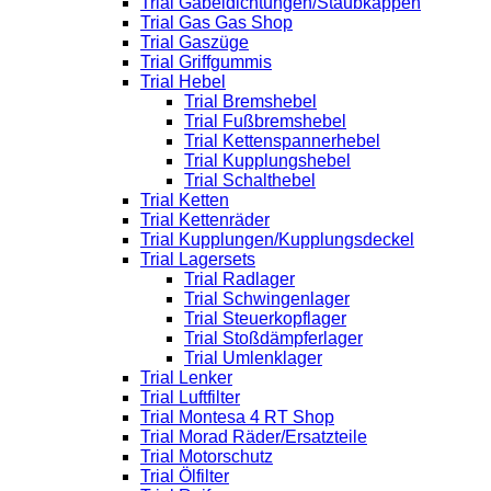
Trial Gabeldichtungen/Staubkappen
Trial Gas Gas Shop
Trial Gaszüge
Trial Griffgummis
Trial Hebel
Trial Bremshebel
Trial Fußbremshebel
Trial Kettenspannerhebel
Trial Kupplungshebel
Trial Schalthebel
Trial Ketten
Trial Kettenräder
Trial Kupplungen/Kupplungsdeckel
Trial Lagersets
Trial Radlager
Trial Schwingenlager
Trial Steuerkopflager
Trial Stoßdämpferlager
Trial Umlenklager
Trial Lenker
Trial Luftfilter
Trial Montesa 4 RT Shop
Trial Morad Räder/Ersatzteile
Trial Motorschutz
Trial Ölfilter