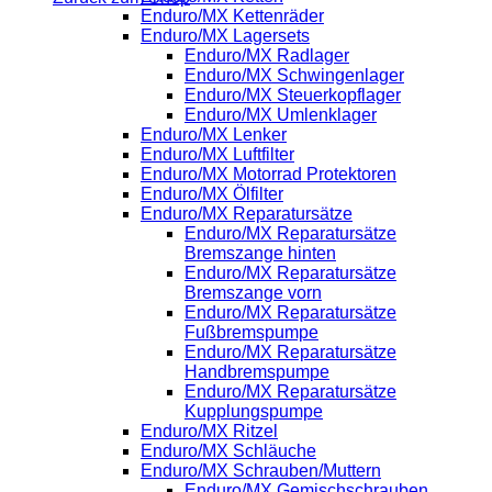
Enduro/MX Kettenräder
Enduro/MX Lagersets
Enduro/MX Radlager
Enduro/MX Schwingenlager
Enduro/MX Steuerkopflager
Enduro/MX Umlenklager
Enduro/MX Lenker
Enduro/MX Luftfilter
Enduro/MX Motorrad Protektoren
Enduro/MX Ölfilter
Enduro/MX Reparatursätze
Enduro/MX Reparatursätze
Bremszange hinten
Enduro/MX Reparatursätze
Bremszange vorn
Enduro/MX Reparatursätze
Fußbremspumpe
Enduro/MX Reparatursätze
Handbremspumpe
Enduro/MX Reparatursätze
Kupplungspumpe
Enduro/MX Ritzel
Enduro/MX Schläuche
Enduro/MX Schrauben/Muttern
Enduro/MX Gemischschrauben