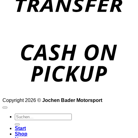
o
P
Copyright 2026 ©
Jochen Bader Motorsport
Suchen
nach:
Start
Shop