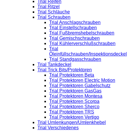
Trial Reifen
Trial Ritzel
Trial Schläuche
Trial Schrauben
Trial Anschlagschrauben
Trial Einstellschrauben
Trial Fußbremshebelschrauben
Trial Gemischschrauben
Trial Kühlerverschlußschrauben
Trial
Öleinfüllschrauben/Inspektionsdeckel
Trial Standgasschrauben
Trial Tankdeckel
Trial Trick Bits/Protektoren
Trial Protektoren Beta
Trial Protektoren Electric Motion
Trial Protektoren Gabelschutz
Trial Protektoren GasGas
Trial Protektoren Montesa
Trial Protektoren Scorpa
Trial Protektoren Sherco
Trial Protektoren TRS
Trial Protektoren Vertigo
Trial Umlenkungen/Umlenkhebel
Trial Verschiedenes