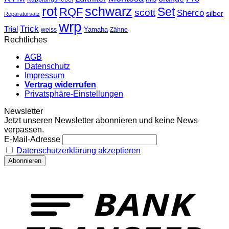
rot
schwarz
Set
RQF
scott
Sherco
silber
Reparatursatz
wrp
Trick
Trial
weiss
Yamaha
Zähne
Rechtliches
AGB
Datenschutz
Impressum
Vertrag widerrufen
Privatsphäre-Einstellungen
Newsletter
Jetzt unseren Newsletter abonnieren und keine News
verpassen.
E-Mail-Adresse
Datenschutzerklärung akzeptieren
T