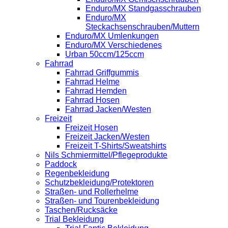
Enduro/MX Standgasschrauben
Enduro/MX
Steckachsenschrauben/Muttern
Enduro/MX Umlenkungen
Enduro/MX Verschiedenes
Urban 50ccm/125ccm
Fahrrad
Fahrrad Griffgummis
Fahrrad Helme
Fahrrad Hemden
Fahrrad Hosen
Fahrrad Jacken/Westen
Freizeit
Freizeit Hosen
Freizeit Jacken/Westen
Freizeit T-Shirts/Sweatshirts
Nils Schmiermittel/Pflegeprodukte
Paddock
Regenbekleidung
Schutzbekleidung/Protektoren
Straßen- und Rollerhelme
Straßen- und Tourenbekleidung
Taschen/Rucksäcke
Trial Bekleidung