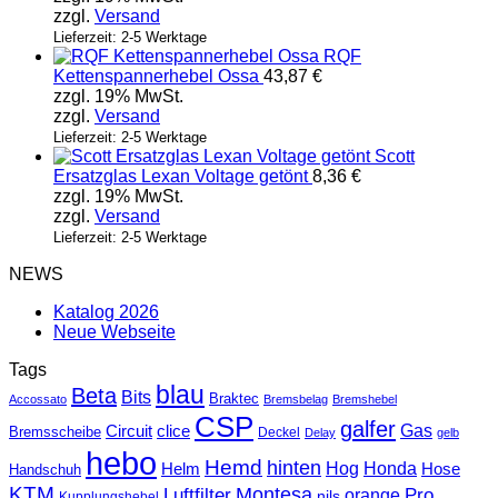
zzgl.
Versand
Lieferzeit: 2-5 Werktage
RQF
Kettenspannerhebel Ossa
43,87
€
zzgl. 19% MwSt.
zzgl.
Versand
Lieferzeit: 2-5 Werktage
Scott
Ersatzglas Lexan Voltage getönt
8,36
€
zzgl. 19% MwSt.
zzgl.
Versand
Lieferzeit: 2-5 Werktage
NEWS
Katalog 2026
Neue Webseite
Tags
blau
Beta
Bits
Braktec
Accossato
Bremsbelag
Bremshebel
CSP
galfer
Gas
Circuit
clice
Bremsscheibe
Deckel
Delay
gelb
hebo
Hemd
hinten
Hog
Honda
Helm
Hose
Handschuh
KTM
Montesa
Luftfilter
orange
Pro
nils
Kupplungshebel