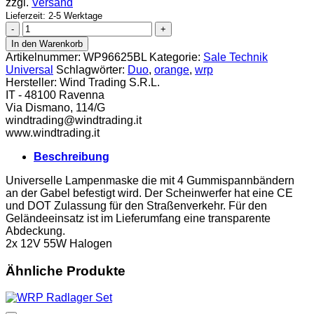
zzgl.
Versand
Lieferzeit: 2-5 Werktage
WRP
Lampenmaske
In den Warenkorb
Duo
Artikelnummer:
WP96625BL
Kategorie:
Sale Technik
blau
Universal
Schlagwörter:
Duo
,
orange
,
wrp
Menge
Hersteller:
Wind Trading S.R.L.
IT - 48100 Ravenna
Via Dismano, 114/G
windtrading@windtrading.it
www.windtrading.it
Beschreibung
Universelle Lampenmaske die mit 4 Gummispannbändern
an der Gabel befestigt wird. Der Scheinwerfer hat eine CE
und DOT Zulassung für den Straßenverkehr. Für den
Geländeeinsatz ist im Lieferumfang eine transparente
Abdeckung.
2x 12V 55W Halogen
Ähnliche Produkte